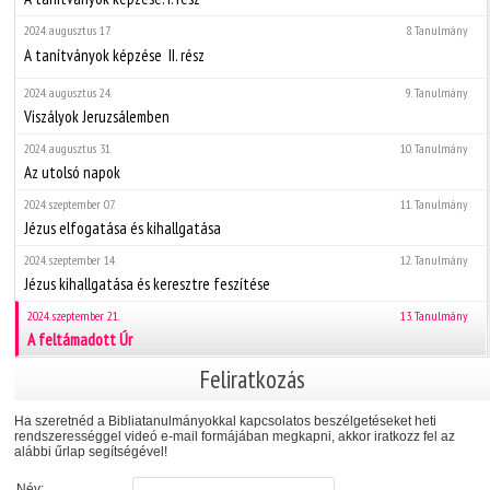
2024. augusztus 17.
8. Tanulmány
A tanítványok képzése  II. rész
2024. augusztus 24.
9. Tanulmány
Viszályok Jeruzsálemben
2024. augusztus 31.
10. Tanulmány
Az utolsó napok
2024. szeptember 07.
11. Tanulmány
Jézus elfogatása és kihallgatása
2024. szeptember 14.
12. Tanulmány
Jézus kihallgatása és keresztre feszítése
2024. szeptember 21.
13. Tanulmány
A feltámadott Úr
Feliratkozás
Ha szeretnéd a Bibliatanulmányokkal kapcsolatos beszélgetéseket heti
rendszerességgel videó e-mail formájában megkapni, akkor iratkozz fel az
alábbi űrlap segítségével!
Név: