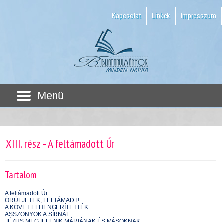
Kapcsolat
Linkek
Impresszum
Menü
XIII. rész - A feltámadott Úr
Tartalom
A feltámadott Úr
ÖRÜLJETEK, FELTÁMADT!
A KÖVET ELHENGERÍTETTÉK
ASSZONYOK A SÍRNÁL
JÉZUS MEGJELENIK MÁRIÁNAK ÉS MÁSOKNAK