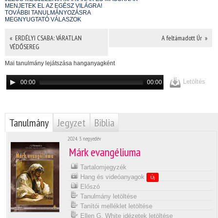
MENJETEK EL AZ EGÉSZ VILÁGRA!
TOVÁBBI TANULMÁNYOZÁSRA
MEGNYUGTATÓ VÁLASZOK
« ERDÉLYI CSABA: VÁRATLAN
A feltámadott Úr »
VÉDŐSEREG
Mai tanulmány lejátszása hanganyagként
Letöltés
00:00
00:00
Tanulmány
Jegyzet
Biblia
2024. 3. negyedév
Márk evangéliuma
Tartalomjegyzék
Hang és videóanyagok
Új
Előszó
Tanulmány letöltése
Tanítói melléklet letöltése
Ellen G. White idézetek letöltése