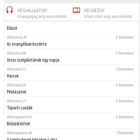
MEGHALLGATOM
MEGNÉZEM
A hanganyag még nem elérhető
A heti videó még nem elérhető
Előszó
2024. június 29.
1. Tanulmány
Az evangélium kezdete
2024. július 06.
2. Tanulmány
Jézus szolgálatának egy napja
2024. július 13.
3. Tanulmány
Harcok
2024. július 20.
4. Tanulmány
Példázatok
2024. július 27.
5. Tanulmány
Tóparti csodák
2024. augusztus 03.
6. Tanulmány
Belülről kifelé
2024. augusztus 10.
7. Tanulmány
A tanítványok képzése: I. rész