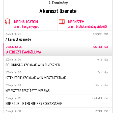
2. Tanulmány
A kereszt üzenete
MEGHALLGATOM
MEGNÉZEM
a heti hanganyagot
a heti bibliatanulmány videóját
2026. július 04.
Szombati rész
A kereszt üzenete
2026. július 05.
Vasárnapi rész
A KERESZT EVANGÉLIUMA
2026. július 06.
Hétfői rész
BOLONDSÁG AZOKNAK, AKIK ELVESZNEK
2026. július 07.
Keddi rész
ISTEN EREJE AZOKNAK, AKIK MEGTARTATNAK
2026. július 08.
Szerdai rész
KERESZTRE FESZÍTETT MESSIÁS
2026. július 09.
Csütörtöki rész
KRISZTUS - ISTEN EREJE ÉS BÖLCSESSÉGE
2026. július 10.
Pénteki rész