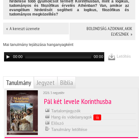
hirdetése több gyümölcsöt termett Korinthusban, mint a logikus,
tudományos és filozófikus érvelés Athénban? Van, amikor az
evangélium hirdetését segítheti a logikus, filozófikus és
tudományos megközelítés?
« A kereszt üzenete
BOLONDSÁG AZOKNAK, AKIK
ELVESZNEK »
Mai tanulmány lejátszása hanganyagként
Letöltés
00:00
00:00
Tanulmány
Jegyzet
Biblia
2026. 3. negyedév
Pál két levele Korinthusba
Tartalomjegyzék
Hang és videóanyagok
Új
Előszó
Tanulmány letöltése