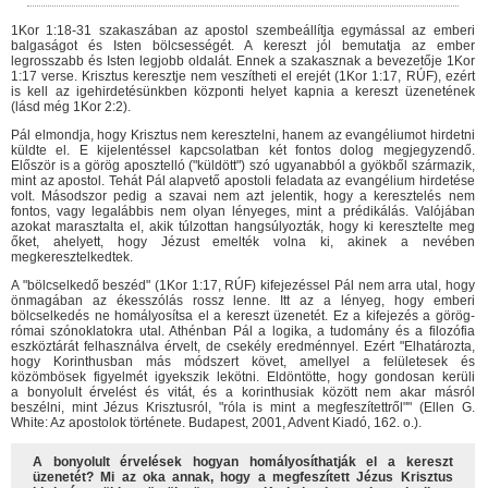
1Kor 1:18-31 szakaszában az apostol szembeállítja egymással az emberi
balgaságot és Isten bölcsességét. A kereszt jól bemutatja az ember
legrosszabb és Isten legjobb oldalát. Ennek a szakasznak a bevezetője 1Kor
1:17 verse. Krisztus keresztje nem veszítheti el erejét (1Kor 1:17, RÚF), ezért
is kell az igehirdetésünkben központi helyet kapnia a kereszt üzenetének
(lásd még 1Kor 2:2).
Pál elmondja, hogy Krisztus nem keresztelni, hanem az evangéliumot hirdetni
küldte el. E kijelentéssel kapcsolatban két fontos dolog megjegyzendő.
Először is a görög aposztelló ("küldött") szó ugyanabból a gyökből származik,
mint az apostol. Tehát Pál alapvető apostoli feladata az evangélium hirdetése
volt. Másodszor pedig a szavai nem azt jelentik, hogy a keresztelés nem
fontos, vagy legalábbis nem olyan lényeges, mint a prédikálás. Valójában
azokat marasztalta el, akik túlzottan hangsúlyozták, hogy ki keresztelte meg
őket, ahelyett, hogy Jézust emelték volna ki, akinek a nevében
megkeresztelkedtek.
A "bölcselkedő beszéd" (1Kor 1:17, RÚF) kifejezéssel Pál nem arra utal, hogy
önmagában az ékesszólás rossz lenne. Itt az a lényeg, hogy emberi
bölcselkedés ne homályosítsa el a kereszt üzenetét. Ez a kifejezés a görög-
római szónoklatokra utal. Athénban Pál a logika, a tudomány és a filozófia
eszköztárát felhasználva érvelt, de csekély eredménnyel. Ezért "Elhatározta,
hogy Korinthusban más módszert követ, amellyel a felületesek és
közömbösek figyelmét igyekszik lekötni. Eldöntötte, hogy gondosan kerüli
a bonyolult érvelést és vitát, és a korinthusiak között nem akar másról
beszélni, mint Jézus Krisztusról, "róla is mint a megfeszítettről"" (Ellen G.
White: Az apostolok története. Budapest, 2001, Advent Kiadó, 162. o.).
A bonyolult érvelések hogyan homályosíthatják el a kereszt
üzenetét? Mi az oka annak, hogy a megfeszített Jézus Krisztus