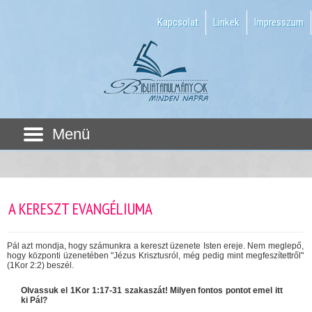
Kapcsolat
Linkek
Impresszum
Menü
A KERESZT EVANGÉLIUMA
Pál azt mondja, hogy számunkra a kereszt üzenete Isten ereje. Nem meglepő,
hogy központi üzenetében "Jézus Krisztusról, még pedig mint megfeszítettről"
(1Kor 2:2) beszél.
Olvassuk el 1Kor 1:17-31 szakaszát! Milyen fontos pontot emel itt
ki Pál?