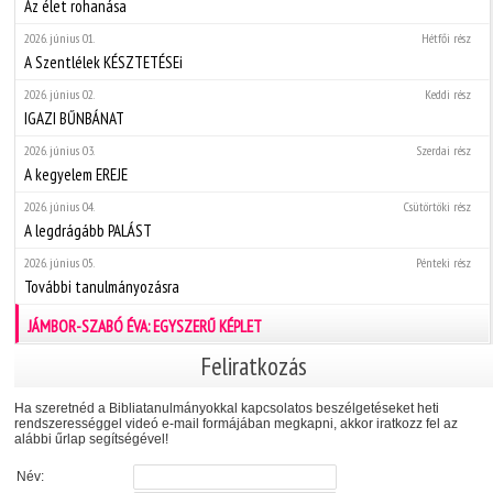
Az élet rohanása
2026. június 01.
Hétfői rész
A Szentlélek KÉSZTETÉSEi
2026. június 02.
Keddi rész
IGAZI BŰNBÁNAT
2026. június 03.
Szerdai rész
A kegyelem EREJE
2026. június 04.
Csütörtöki rész
A legdrágább PALÁST
2026. június 05.
Pénteki rész
További tanulmányozásra
JÁMBOR-SZABÓ ÉVA: EGYSZERŰ KÉPLET
Feliratkozás
Ha szeretnéd a Bibliatanulmányokkal kapcsolatos beszélgetéseket heti
rendszerességgel videó e-mail formájában megkapni, akkor iratkozz fel az
alábbi űrlap segítségével!
Név: