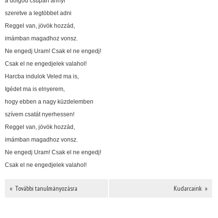
a dolgod csupán annyi
szeretve a legtöbbet adni
Reggel van, jövök hozzád,
imámban magadhoz vonsz.
Ne engedj Uram! Csak el ne engedj!
Csak el ne engedjelek valahol!
Harcba indulok Veled ma is,
Igédet ma is elnyerem,
hogy ebben a nagy küzdelemben
szívem csatát nyerhessen!
Reggel van, jövök hozzád,
imámban magadhoz vonsz.
Ne engedj Uram! Csak el ne engedj!
Csak el ne engedjelek valahol!
« További tanulmányozásra
Kudarcaink »