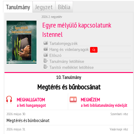
Tanulmány
Jegyzet
Biblia
2026. 2. negyedév
Egyre mélyülő kapcsolatunk
Istennel
Tartalomjegyzék
Hang és videóanyagok
Új
Előszó
Tanulmány letöltése
Tanítói melléklet letöltése
10. Tanulmány
Megtérés és bűnbocsánat
MEGHALLGATOM
MEGNÉZEM
a heti hanganyagot
a heti bibliatanulmány videóját
2026. május 30.
Szombati rész
Megtérés és bűnbocsánat
2026. május 31.
Vasárnapi rész