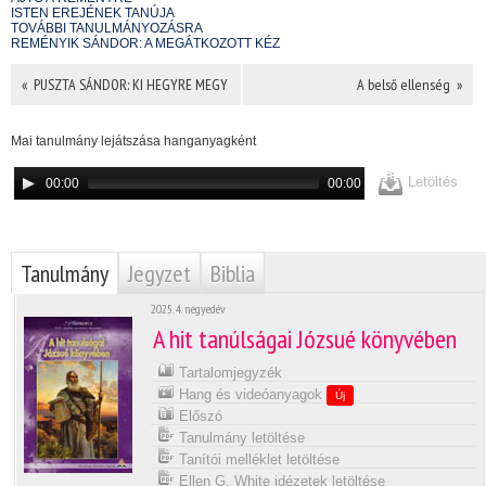
ISTEN EREJÉNEK TANÚJA
TOVÁBBI TANULMÁNYOZÁSRA
REMÉNYIK SÁNDOR: A MEGÁTKOZOTT KÉZ
« PUSZTA SÁNDOR: KI HEGYRE MEGY
A belső ellenség »
Mai tanulmány lejátszása hanganyagként
Letöltés
00:00
00:00
Tanulmány
Jegyzet
Biblia
2025. 4. negyedév
A hit tanúlságai Józsué könyvében
Tartalomjegyzék
Hang és videóanyagok
Új
Előszó
Tanulmány letöltése
Tanítói melléklet letöltése
Ellen G. White idézetek letöltése