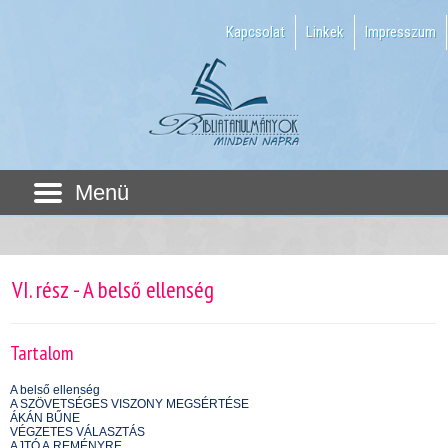
Kapcsolat
Linkek
Impresszum
Menü
VI. rész - A belső ellenség
Tartalom
A belső ellenség
A SZÖVETSÉGES VISZONY MEGSÉRTÉSE
ÁKÁN BŰNE
VÉGZETES VÁLASZTÁS
AJTÓ A REMÉNYRE