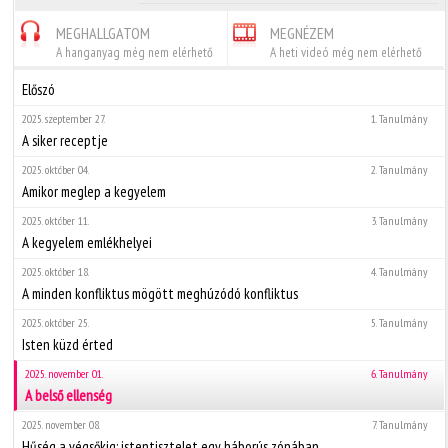
MEGHALLGATOM
MEGNÉZEM
A hanganyag még nem elérhető
A heti videó még nem elérhető
Előszó
2025. szeptember 27.
1. Tanulmány
A siker receptje
2025. október 04.
2. Tanulmány
Amikor meglep a kegyelem
2025. október 11.
3. Tanulmány
A kegyelem emlékhelyei
2025. október 18.
4. Tanulmány
A minden konfliktus mögött meghúzódó konfliktus
2025. október 25.
5. Tanulmány
Isten küzd érted
2025. november 01.
6. Tanulmány
A belső ellenség
2025. november 08.
7. Tanulmány
Hűség a végsőkig: istentisztelet egy háborús zónában