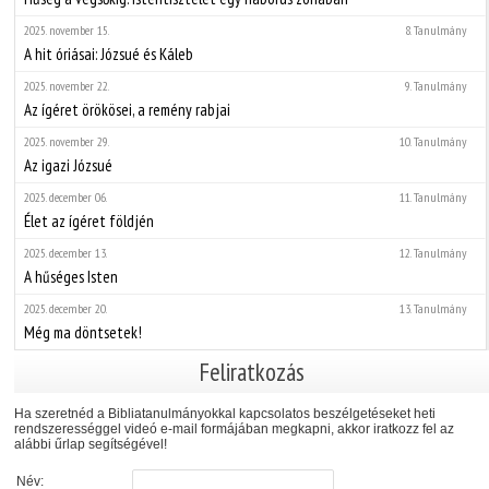
2025. november 15.
8. Tanulmány
A hit óriásai: Józsué és Káleb
2025. november 22.
9. Tanulmány
Az ígéret örökösei, a remény rabjai
2025. november 29.
10. Tanulmány
Az igazi Józsué
2025. december 06.
11. Tanulmány
Élet az ígéret földjén
2025. december 13.
12. Tanulmány
A hűséges Isten
2025. december 20.
13. Tanulmány
Még ma döntsetek!
Feliratkozás
Ha szeretnéd a Bibliatanulmányokkal kapcsolatos beszélgetéseket heti
rendszerességgel videó e-mail formájában megkapni, akkor iratkozz fel az
alábbi űrlap segítségével!
Név: