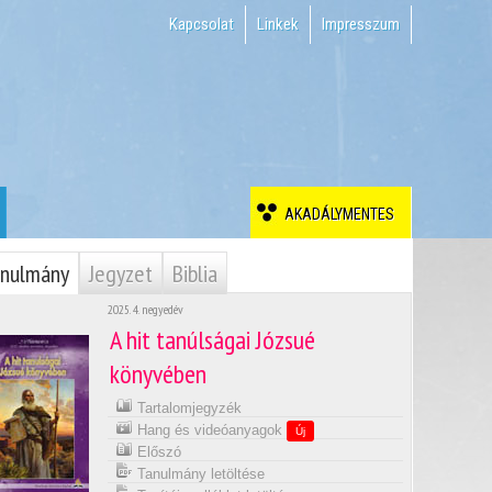
Kapcsolat
Linkek
Impresszum
AKADÁLYMENTES
nulmány
Jegyzet
Biblia
2025. 4. negyedév
A hit tanúlságai Józsué
könyvében
Tartalomjegyzék
Hang és videóanyagok
Új
Előszó
Tanulmány letöltése