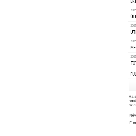
ÉR
2025
ÚJ
2025
ÜT
2025
ME
2025
TO
FÜL
Ha s
rend
az a
Név
E-ma