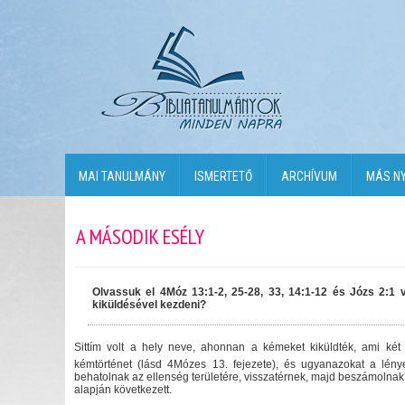
MAI TANULMÁNY
ISMERTETŐ
ARCHÍVUM
MÁS N
A MÁSODIK ESÉLY
Olvassuk el 4Móz 13:1-2, 25-28, 33, 14:1-12 és Józs 2:1 v
kiküldésével kezdeni?
Sittím volt a hely neve, ahonnan a kémeket kiküldték, ami két
kémtörténet (lásd 4Mózes 13. fejezete), és ugyanazokat a lénye
behatolnak az ellenség területére, visszatérnek, majd beszámolnak a
alapján következett.