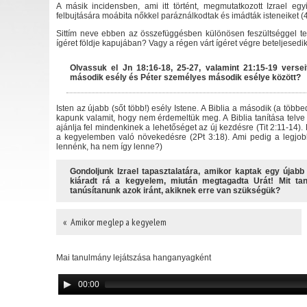
A másik incidensben, ami itt történt, megmutatkozott Izrael e
felbujtására moábita nőkkel paráználkodtak és imádták isteneiket (
Sittím neve ebben az összefüggésben különösen feszültséggel tel
ígéret földje kapujában? Vagy a régen várt ígéret végre beteljesedi
Olvassuk el Jn 18:16-18, 25-27, valamint 21:15-19 versei
második esély és Péter személyes második esélye között?
Isten az újabb (sőt több!) esély Istene. A Biblia a második (a töb
kapunk valamit, hogy nem érdemeltük meg. A Biblia tanítása telve
ajánlja fel mindenkinek a lehetőséget az új kezdésre (Tit 2:11-14).
a kegyelemben való növekedésre (2Pt 3:18). Ami pedig a legjob
lennénk, ha nem így lenne?)
Gondoljunk Izrael tapasztalatára, amikor kaptak egy újabb
kiáradt rá a kegyelem, miután megtagadta Urát! Mit tan
tanúsítanunk azok iránt, akiknek erre van szükségük?
« Amikor meglep a kegyelem
Mai tanulmány lejátszása hanganyagként
00:00