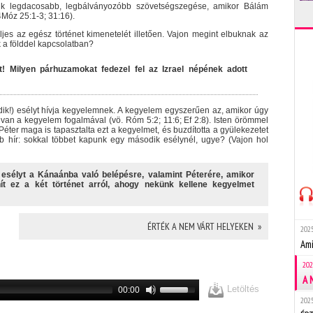
gyik legdacosabb, legbálványozóbb szövetségszegése, amikor Bálám
4Móz 25:1-3; 31:16).
jes az egész történet kimenetelét illetően. Vajon megint elbuknak az
k a földdel kapcsolatban?
t! Milyen párhuzamokat fedezel fel az Izrael népének adott
bedik!) esélyt hívja kegyelemnek. A kegyelem egyszerűen az, amikor úgy
 van a kegyelem fogalmával (vö. Róm 5:2; 11:6; Ef 2:8). Isten örömmel
 Péter maga is tapasztalta ezt a kegyelmet, és buzdította a gyülekezetet
b hír: sokkal többet kapunk egy második esélynél, ugye? (Vajon hol
 esélyt a Kánaánba való belépésre, valamint Péterére, amikor
ít ez a két történet arról, ahogy nekünk kellene kegyelmet
ÉRTÉK A NEM VÁRT HELYEKEN »
2025
Ami
202
A 
Letöltés
00:00
2025