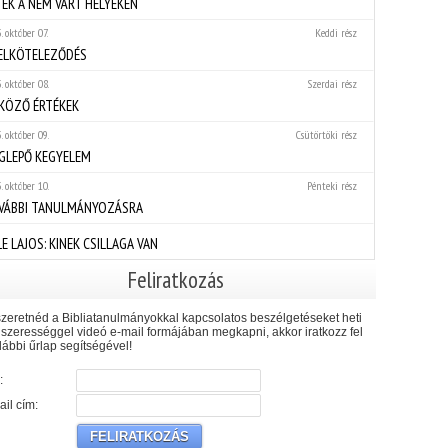
TÉK A NEM VÁRT HELYEKEN
. október 07.
Keddi rész
 ELKÖTELEZŐDÉS
. október 08.
Szerdai rész
KÖZŐ ÉRTÉKEK
. október 09.
Csütörtöki rész
GLEPŐ KEGYELEM
. október 10.
Pénteki rész
VÁBBI TANULMÁNYOZÁSRA
E LAJOS: KINEK CSILLAGA VAN
Feliratkozás
zeretnéd a Bibliatanulmányokkal kapcsolatos beszélgetéseket heti
szerességgel videó e-mail formájában megkapni, akkor iratkozz fel
lábbi űrlap segítségével!
:
il cím: