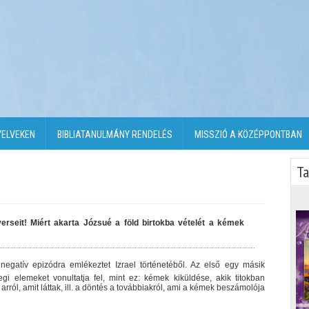
YELVEKEN
BIBLIATANULMÁNY RENDELÉS
MISSZIÓ A KÖZÉPPONTBAN
Ta
erseit! Miért akarta Józsué a föld birtokba vételét a kémek
 negatív epizódra emlékeztet Izrael történetéből. Az első egy másik
gi elemeket vonultatja fel, mint ez: kémek kiküldése, akik titokban
rról, amit láttak, ill. a döntés a továbbiakról, ami a kémek beszámolója