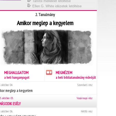
Tanítói melléklet letöltése
Ellen G. White idézetek letöltése
2. Tanulmány
Amikor meglep a kegyelem
MEGHALLGATOM
MEGNÉZEM
a heti hanganyagot
a heti bibliatanulmány videóját
. október 04.
Szombati rész
kor meglep a kegyelem
5. október 05.
Vasárnapi rész
MÁSODIK ESÉLY
. október 06.
Hétfői rész