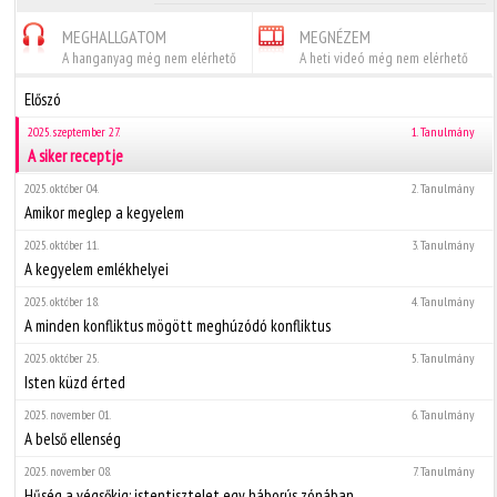
MEGHALLGATOM
MEGNÉZEM
A hanganyag még nem elérhető
A heti videó még nem elérhető
Előszó
2025. szeptember 27.
1. Tanulmány
A siker receptje
2025. október 04.
2. Tanulmány
Amikor meglep a kegyelem
2025. október 11.
3. Tanulmány
A kegyelem emlékhelyei
2025. október 18.
4. Tanulmány
A minden konfliktus mögött meghúzódó konfliktus
2025. október 25.
5. Tanulmány
Isten küzd érted
2025. november 01.
6. Tanulmány
A belső ellenség
2025. november 08.
7. Tanulmány
Hűség a végsőkig: istentisztelet egy háborús zónában