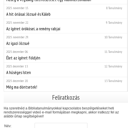
2025. november 15.
8. Tanulmány
A hit óriásai: Józsué és Káleb
2025. november 22.
9. Tanulmány
Az ígéret örökösei, a remény rabjai
2025. november 29.
10. Tanulmány
Az igazi Józsué
2025. december 06.
11. Tanulmány
Élet az ígéret földjén
2025. december 13.
12. Tanulmány
A hűséges Isten
2025. december 20.
13. Tanulmány
Még ma döntsetek!
Feliratkozás
Ha szeretnéd a Bibliatanulmányokkal kapcsolatos beszélgetéseket heti
rendszerességgel videó e-mail formájában megkapni, akkor iratkozz fel az
alábbi űrlap segítségével!
Név: