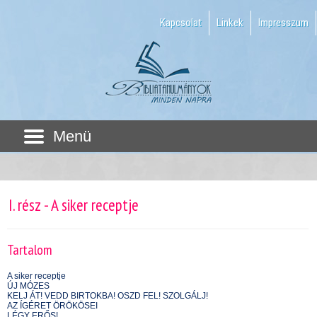
Kapcsolat
Linkek
Impresszum
Menü
I. rész - A siker receptje
Tartalom
A siker receptje
ÚJ MÓZES
KELJ ÁT! VEDD BIRTOKBA! OSZD FEL! SZOLGÁLJ!
AZ ÍGÉRET ÖRÖKÖSEI
LÉGY ERŐS!