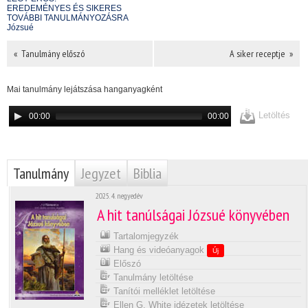
EREDEMÉNYES ÉS SIKERES
TOVÁBBI TANULMÁNYOZÁSRA
Józsué
« Tanulmány előszó
A siker receptje »
Mai tanulmány lejátszása hanganyagként
Letöltés
00:00
00:00
Tanulmány
Jegyzet
Biblia
2025. 4. negyedév
A hit tanúlságai Józsué könyvében
Tartalomjegyzék
Hang és videóanyagok
Új
Előszó
Tanulmány letöltése
Tanítói melléklet letöltése
Ellen G. White idézetek letöltése