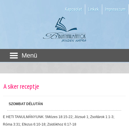
Kapcsolat
Linkek
Impresszum
Menü
A siker receptje
SZOMBAT DÉLUTÁN
E HETI TANULMÁNYUNK: 5Mózes 18:15-22; Józsué 1; Zsoltárok 1:1-3;
Róma 3:31; Efezus 6:10-18; Zsidókhoz 6:17-18