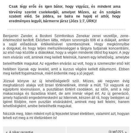
Csak légy erős és igen bátor, hogy vigyázz, és mindent ama
törvény szerint cselekedjél, amelyet Mózes, az én szolgám
szabott eléd. Se jobbra, se balra ne hajolj el attól, hogy
eredményes legyél, bármerre jársz (Józs 1:7, ÚRK)!
Benjamin Zander, a Bostoni Szimfonikus Zenekar zenei vezetője, zene­
értelmezést tanított. Eközben látta, milyen szorongás tölti el a diákjait, amikor
a saját előadásuk értékelésével szembesülnek. Hogy megkönnyítse
a dolgukat, és hogy teljes mellszélességgel a tárgyra tudjanak koncentrálni,
az első nap közölte a diákokkal, hogy a végén mindenki ötöst fog kapni. A jegy
nem elvárás volt, aminek meg kellett felelniük, hanem egy lehetőség, amelybe
beleélhették magukat. Az egyetlen elvárás az volt, hogy a szemeszter első két
hetében írjanak egy levelet, amit a kurzus végére kellett dátumozni. Ebben
meg kellett fogalmazniuk, miért érdemlik meg a jó jegyet.
Józsué könyve az új lehetőségekről szól. Mózes, aki negyven évig
meghatározó alakja volt Izrael történetének, immár a múlt. Túl vagyunk az
egyiptomi kivonuláson, a pusztában történt csodákon, az időn, amit a nép
makacssága és lázadása kísért, de ami immár véget ért. Az új generáció,
amely hajlandó engedelmeskedni az Istennek, készen áll rá, hogy belépjen az
ígéret földjére, nem pusztán elvárásként, aminek meg kell felelni, hanem
lehetőségként, amibe beleélhetik magukat.
Nézzük meg, Isten miként nyit új fejezetet Izrael életében, valamint azt, hogyan
teheti ezt meg a mi életünkben is!
« A siker receptje
ÚJ MÓZES »