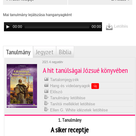
Mai tanulmány lejátszása hanganyagként
Letöltés
00:00
00:00
Tanulmány
Jegyzet
Biblia
2025. 4. negyedév
A hit tanúlságai Józsué könyvében
Tartalomjegyzék
Hang és videóanyagok
Új
Előszó
Tanulmány letöltése
Tanítói melléklet letöltése
Ellen G. White idézetek letöltése
1. Tanulmány
A siker receptje