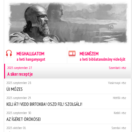
MEGHALLGATOM
MEGNÉZEM
a heti hanganyagot
a heti bibliatanulmány videóját
2025. szeptember 27.
Szombati rész
A siker receptje
2025. szeptember 28.
Vasárnapi rész
ÚJ MÓZES
2025. szeptember 29.
Hétfői rész
KELJ ÁT! VEDD BIRTOKBA! OSZD FEL! SZOLGÁLJ!
2025. szeptember 30.
Keddi rész
AZ ÍGÉRET ÖRÖKÖSEI
2025. október 01.
Szerdai rész