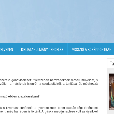
YELVEKEN
BIBLIATANULMÁNY RENDELÉS
MISSZIÓ A KÖZÉPPONTBAN
Ta
és szerető gondviselését: "Nemzedék nemzedéknek dicséri műveidet, s
éljen a másiknak Istenről, a csodatetteiről, a tanításairól, méghozzá
van szó ebben a szakaszban?
niük a kivonulás történetét a gyerekeiknek. Nem csupán régi történelmi
kként, még ha régen is történt. A páska megünneplése volt az őseikkel