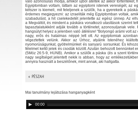
való azonosulás módja, amikor újból átélték az akkor történteket
Egyiptomban voltam, láttam az egyiptomi istenek vereségét, az e
kétszer is kiemeli, mit feleljenek a szülők, ha a gyerekeik a pás
érdemes megjegyezni: az izraeliták még Egyiptomban voltak, ami
szabadulást, a hit cselekedetét jelentette az egész ünnep. Az e
a Megváltót, és mindent a páskára vonatkozó utasítások szerint tet
tapasztalatukként adják tovább a történetet, azonosuljanak vele.
hangsúlyt helyez a jelenben való átélésre! "Bolyongó arámi volt a
nagy, erős és hatalmas néppé lett ott. Az egyiptomiak azonba
végeztettek velünk. Akkor az Úrhoz, atyáink Istenéhez kiáltot
nyomorúságunkat, gyötrelmünket és sanyarú sorsunkat. És kihozot
félelmet keltő jelek és csodák között. Azután behozott bennünket err
(5Móz 26:5-9, HUNB). Amikor a szülők a páska (és a szent törté
nagy segítséget jelentett nekik is abban, hogy az emlékezetükben 
annyira használt a beszélőnek, mint annak, aki hallgatta.
« PÉSZAH
Mai tanulmány lejátszása hanganyagként
00:00