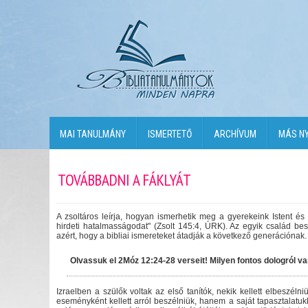
MAI TANULMÁNY
ISMERTETŐ
ARCHÍVUM
MÁS N
TOVÁBBADNI A FÁKLYÁT
A zsoltáros leírja, hogyan ismerhetik meg a gyerekeink Istent 
hirdeti hatalmasságodat" (Zsolt 145:4, ÚRK). Az egyik család besz
azért, hogy a bibliai ismereteket átadják a következő generációnak.
Olvassuk el 2Móz 12:24-28 verseit! Milyen fontos dologról 
Izraelben a szülők voltak az első tanítók, nekik kellett elbeszél
eseményként kellett arról beszélniük, hanem a saját tapasztalatu