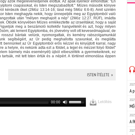
, hogy azok megelevenedjenek előttük. Az apák ilyenkor elmondták: "Én
gyiptomi csapásokat, és Isten megszabadított." Mózes második könyve
káról kérdezik őket (2Móz 13:14-16; lásd még 5Móz 6:6-8). Amit szintén
kor Isten meghagyta nekik, hogy ünnepeljék meg az Egyiptomból való
lhangzottak után "mélyen meghajolt a nép" (2Móz 12:27, RÚF), imádta
tek. Ötödik könyvében Mózes emlékeztette az izraelitákat, hogy a saját
 Figyeljük meg a beszámoló kollektív hangvételét és azt, hogy milyen
z ősöm, aki lement Egyiptomba, és jövevény volt ott kevesedmagával, de
n rosszul bántak velünk, nyomorgattak, és kemény rabszolgamunkát
tunk segítségért, az Úr pedig meghallotta szavunkat, és meglátta
t bennünket az Úr Egyiptomból erős kézzel és kinyújtott karral, nagy
e a helyre, és nekünk adta ezt a földet, a tejjel és mézzel folyó földet"
nelem bármely más eseményét) újból elbeszélték a gyermekeiknek, ez
tartsák, mit tett Isten értük és a népért. A történet elmondása éppen
ISTEN ÍTÉLETE »
2025
A p
2025
Letöltés
00:00
MÉ
2025
A 
2025