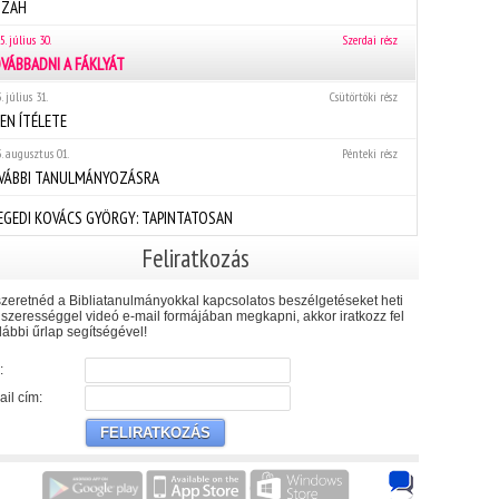
SZAH
5. július 30.
Szerdai rész
VÁBBADNI A FÁKLYÁT
. július 31.
Csütörtöki rész
EN ÍTÉLETE
. augusztus 01.
Pénteki rész
VÁBBI TANULMÁNYOZÁSRA
EGEDI KOVÁCS GYÖRGY: TAPINTATOSAN
Feliratkozás
zeretnéd a Bibliatanulmányokkal kapcsolatos beszélgetéseket heti
szerességgel videó e-mail formájában megkapni, akkor iratkozz fel
lábbi űrlap segítségével!
:
il cím: