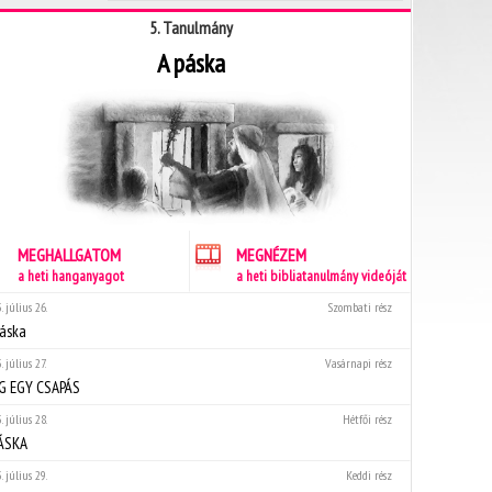
5. Tanulmány
A páska
MEGHALLGATOM
MEGNÉZEM
a heti hanganyagot
a heti bibliatanulmány videóját
. július 26.
Szombati rész
áska
. július 27.
Vasárnapi rész
G EGY CSAPÁS
. július 28.
Hétfői rész
PÁSKA
. július 29.
Keddi rész