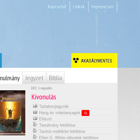
Kapcsolat
Linkek
Impresszum
AKADÁLYMENTES
nulmány
Jegyzet
Biblia
2025. 3. negyedév
Kivonulás
Tartalomjegyzék
Hang és videóanyagok
Új
Előszó
Tanulmány letöltése
Tanítói melléklet letöltése
Ellen G. White idézetek letöltése