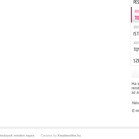
PÉ
202
TO
2025
IST
2025
TO
SZ
Ha s
rend
az a
Név
E-ma
ulmányok minden napra
Created by
Kreativonline.hu