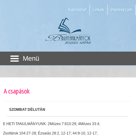
Kapcsolat
Linkek
Impresszum
Menü
A csapások
SZOMBAT DÉLUTÁN
E HETI TANULMÁNYUNK: 2Mózes 7:810:29; 4Mózes 33:4;
Zsoltárok 104:27-28; Ézsaiás 28:2, 12-17; 44:9-10, 12-17;