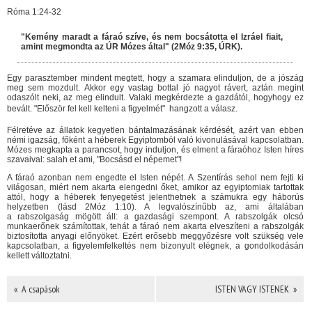
Róma 1:24-32
"Kemény maradt a fáraó szíve, és nem bocsátotta el Izráel fiait,
amint megmondta az ÚR Mózes által" (2Móz 9:35, ÚRK).
Egy parasztember mindent megtett, hogy a szamara elinduljon, de a jószág
meg sem mozdult. Akkor egy vastag bottal jó nagyot rávert, aztán megint
odaszólt neki, az meg elindult. Valaki megkérdezte a gazdától, hogyhogy ez
bevált. "Először fel kell kelteni a figyelmét"  hangzott a válasz.
Félretéve az állatok kegyetlen bántalmazásának kérdését, azért van ebben
némi igazság, főként a héberek Egyiptomból való kivonulásával kapcsolatban.
Mózes megkapta a parancsot, hogy induljon, és elment a fáraóhoz Isten híres
szavaival: salah et ami, "Bocsásd el népemet"!
A fáraó azonban nem engedte el Isten népét. A Szentírás sehol nem fejti ki
világosan, miért nem akarta elengedni őket, amikor az egyiptomiak tartottak
attól, hogy a héberek fenyegetést jelenthetnek a számukra egy háborús
helyzetben (lásd 2Móz 1:10). A legvalószínűbb az, ami általában
a rabszolgaság mögött áll: a gazdasági szempont. A rabszolgák olcsó
munkaerőnek számítottak, tehát a fáraó nem akarta elveszíteni a rabszolgák
biztosította anyagi előnyöket. Ezért erősebb meggyőzésre volt szükség vele
kapcsolatban, a figyelemfelkeltés nem bizonyult elégnek, a gondolkodásán
kellett változtatni.
« A csapások
ISTEN VAGY ISTENEK »