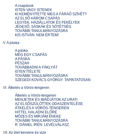
A csapások
ISTEN VAGY ISTENEK
KI KEMÉNYÍTETTE MEG A FÁRAÓ SZÍVÉT?
AZ ELSŐ HÁROM CSAPÁS
LEGYEK, HÁZIÁLLATOK ÉS FEKÉLYEK
JÉGESŐ, SÁSKÁK ÉS SÖTÉTSÉG
TOVÁBBI TANULMÁNYOZÁSRA
KIS ISTVÁN: NEM ÉRTEM!
V.
A páska
A páska
MÉG EGY CSAPÁS
A PÁSKA
PÉSZAH
TOVÁBBADNI A FÁKLYÁT
ISTEN ÍTÉLETE
TOVÁBBI TANULMÁNYOZÁSRA
SZEGEDI KOVÁCS GYÖRGY: TAPINTATOSAN
VI.
Átkelés a Vörös-tengeren
Átkelés a Vörös-tengeren
MENJETEK ÉS IMÁDJÁTOK AZ URAT!
AZ ELSŐSZÜLÖTTEK ODASZENTELÉSE
ÁTKELÉS A VÖRÖS-TENGEREN
HITTEL HALADNI ELŐRE
MÓZES ÉS MIRJÁM ÉNEKE
TOVÁBBI TANULMÁNYOZÁSRA
R. DÁNIEL IRÉN: LEVÉLVÁLASZ
VII.
Az élet kenyere és vize