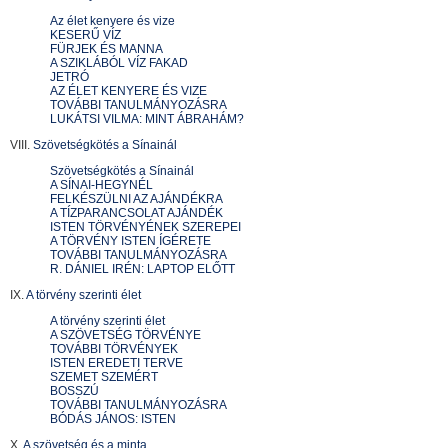
Az élet kenyere és vize
KESERŰ VÍZ
FÜRJEK ÉS MANNA
A SZIKLÁBÓL VÍZ FAKAD
JETRÓ
AZ ÉLET KENYERE ÉS VIZE
TOVÁBBI TANULMÁNYOZÁSRA
LUKÁTSI VILMA: MINT ÁBRAHÁM?
VIII.
Szövetségkötés a Sínainál
Szövetségkötés a Sínainál
A SÍNAI-HEGYNÉL
FELKÉSZÜLNI AZ AJÁNDÉKRA
A TÍZPARANCSOLAT AJÁNDÉK
ISTEN TÖRVÉNYÉNEK SZEREPEI
A TÖRVÉNY ISTEN ÍGÉRETE
TOVÁBBI TANULMÁNYOZÁSRA
R. DÁNIEL IRÉN: LAPTOP ELŐTT
IX.
A törvény szerinti élet
A törvény szerinti élet
A SZÖVETSÉG TÖRVÉNYE
TOVÁBBI TÖRVÉNYEK
ISTEN EREDETI TERVE
SZEMET SZEMÉRT
BOSSZÚ
TOVÁBBI TANULMÁNYOZÁSRA
BÓDÁS JÁNOS: ISTEN
X.
A szövetség és a minta