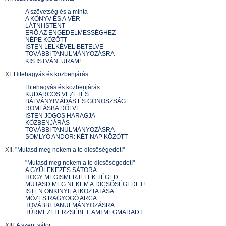
A szövetség és a minta
A KÖNYV ÉS A VÉR
LÁTNI ISTENT
ERŐ AZ ENGEDELMESSÉGHEZ
NÉPE KÖZÖTT
ISTEN LELKÉVEL BETELVE
TOVÁBBI TANULMÁNYOZÁSRA
KIS ISTVÁN: URAM!
XI.
Hitehagyás és közbenjárás
Hitehagyás és közbenjárás
KUDARCOS VEZETÉS
BÁLVÁNYIMÁDÁS ÉS GONOSZSÁG
ROMLÁSBA DŐLVE
ISTEN JOGOS HARAGJA
KÖZBENJÁRÁS
TOVÁBBI TANULMÁNYOZÁSRA
SOMLYÓ ANDOR: KÉT NAP KÖZÖTT
XII.
"Mutasd meg nekem a te dicsőségedet!"
"Mutasd meg nekem a te dicsőségedet!"
A GYÜLEKEZÉS SÁTORA
HOGY MEGISMERJELEK TÉGED
MUTASD MEG NEKEM A DICSŐSÉGEDET!
ISTEN ÖNKINYILATKOZTATÁSA
MÓZES RAGYOGÓ ARCA
TOVÁBBI TANULMÁNYOZÁSRA
TÚRMEZEI ERZSÉBET: AMI MEGMARADT
XIII.
A szent sátor