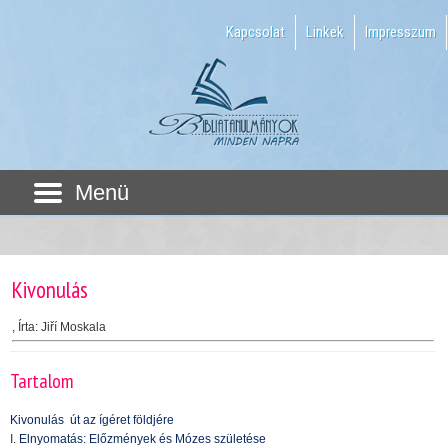
Kapcsolat
Linkek
Impresszum
Menü
Kivonulás
,
Írta: Jiří Moskala
Tartalom
Kivonulás  út az ígéret földjére
I.
Elnyomatás: Előzmények és Mózes születése