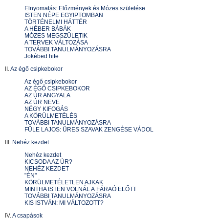
Elnyomatás: Előzmények és Mózes születése
ISTEN NÉPE EGYIPTOMBAN
TÖRTÉNELMI HÁTTÉR
A HÉBER BÁBÁK
MÓZES MEGSZÜLETIK
A TERVEK VÁLTOZÁSA
TOVÁBBI TANULMÁNYOZÁSRA
Jokébed hite
II.
Az égő csipkebokor
Az égő csipkebokor
AZ ÉGŐ CSIPKEBOKOR
AZ ÚR ANGYALA
AZ ÚR NEVE
NÉGY KIFOGÁS
A KÖRÜLMETÉLÉS
TOVÁBBI TANULMÁNYOZÁSRA
FÜLE LAJOS: ÜRES SZAVAK ZENGÉSE VÁDOL
III.
Nehéz kezdet
Nehéz kezdet
KICSODA AZ ÚR?
NEHÉZ KEZDET
"ÉN"
KÖRÜLMETÉLETLEN AJKAK
MINTHA ISTEN VOLNÁL A FÁRAÓ ELŐTT
TOVÁBBI TANULMÁNYOZÁSRA
KIS ISTVÁN: MI VÁLTOZOTT?
IV.
A csapások