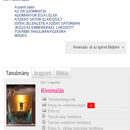
A szent sátor
AZ ÚR SZOMBATJA
ADOMÁNYOK ÉS A LÉLEK
A SZENT SÁTOR ELKÉSZÜLT
ISTEN JELENLÉTE A SZENT SÁTORBAN
JÉZUS AZ EMBEREKKEL LAKOZOTT
TOVÁBBI TANULMÁNYOZÁSRA
MÓZES
Kivonulás  út az ígéret földjére »
Tanulmány
Jegyzet
Biblia
2025. 3. negyedév
Kivonulás
Tartalomjegyzék
Hang és videóanyagok
Új
Előszó
Tanulmány letöltése
Tanítói melléklet letöltése
Ellen G. White idézetek letöltése