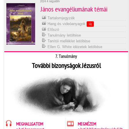
2024. 4. negyedév
János evangéliumának témái
Tartalomjegyzék
Hang és videóanyagok
Új
Előszó
Tanulmány letöltése
Tanítói melléklet letöltése
Ellen G. White idézetek letöltése
7. Tanulmány
További bizonyságok Jézusról
MEGHALLGATOM
MEGNÉZEM