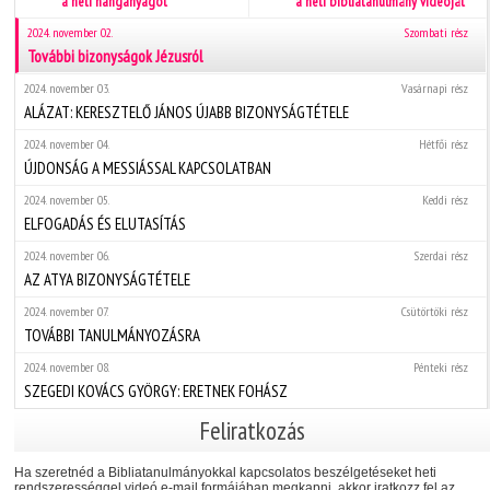
a heti hanganyagot
a heti bibliatanulmány videóját
2024. november 02.
Szombati rész
További bizonyságok Jézusról
2024. november 03.
Vasárnapi rész
ALÁZAT: KERESZTELŐ JÁNOS ÚJABB BIZONYSÁGTÉTELE
2024. november 04.
Hétfői rész
ÚJDONSÁG A MESSIÁSSAL KAPCSOLATBAN
2024. november 05.
Keddi rész
ELFOGADÁS ÉS ELUTASÍTÁS
2024. november 06.
Szerdai rész
AZ ATYA BIZONYSÁGTÉTELE
2024. november 07.
Csütörtöki rész
TOVÁBBI TANULMÁNYOZÁSRA
2024. november 08.
Pénteki rész
SZEGEDI KOVÁCS GYÖRGY: ERETNEK FOHÁSZ
Feliratkozás
Ha szeretnéd a Bibliatanulmányokkal kapcsolatos beszélgetéseket heti
rendszerességgel videó e-mail formájában megkapni, akkor iratkozz fel az