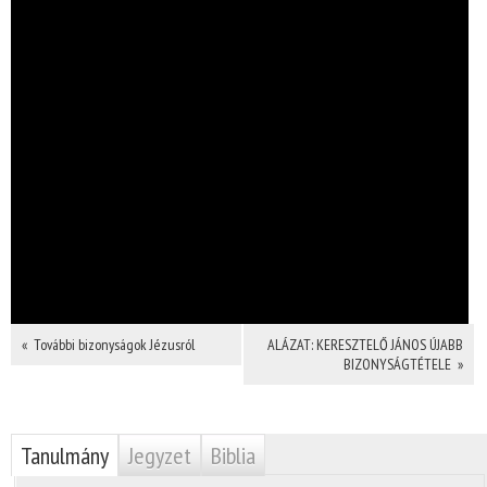
« További bizonyságok Jézusról
ALÁZAT: KERESZTELŐ JÁNOS ÚJABB
BIZONYSÁGTÉTELE »
Tanulmány
Jegyzet
Biblia