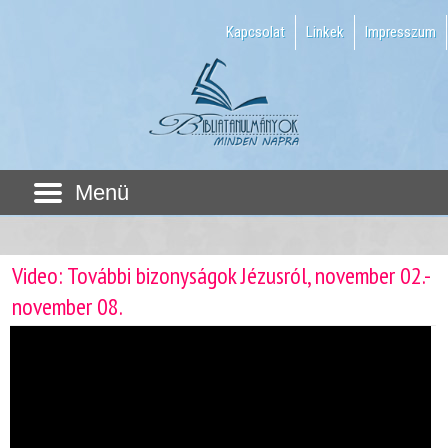
Kapcsolat
Linkek
Impresszum
Menü
Video: További bizonyságok Jézusról, november 02.-
november 08.