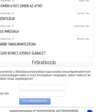
. december 10.
Keddi rész
 ISMERI A FIÚT, ISMERI AZ ATYÁT
. december 11.
Szerdai rész
SZENTLÉLEK
. december 12.
Csütörtöki rész
ZUS IMÁDSÁGA
. december 13.
Pénteki rész
VÁBBI TANULMÁNYOZÁSRA
EGEDI KOVÁCS GYÖRGY: ELÁRASZT
Feliratkozás
zeretnéd a Bibliatanulmányokkal kapcsolatos beszélgetéseket heti
szerességgel videó e-mail formájában megkapni, akkor iratkozz fel
lábbi űrlap segítségével!
:
il cím: