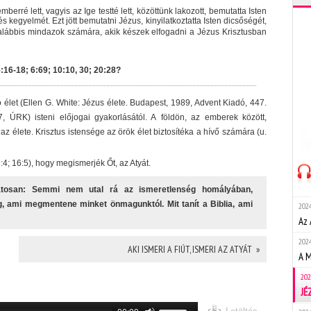
rré lett, vagyis az Ige testté lett, közöttünk lakozott, bemutatta Isten
s kegyelmét. Ezt jött bemutatni Jézus, kinyilatkoztatta Isten dicsőségét,
galábbis mindazok számára, akik készek elfogadni a Jézus Krisztusban
:16-18; 6:69; 10:10, 30; 20:28?
élet (Ellen G. White: Jézus élete. Budapest, 1989, Advent Kiadó, 447.
2:7, ÚRK) isteni előjogai gyakorlásától. A földön, az emberek között,
 élete. Krisztus istensége az örök élet biztosítéka a hívő számára (u.
9:4; 16:5), hogy megismerjék Őt, az Atyát.
atosan: Semmi nem utal rá az ismeretlenség homályában,
 ami megmentene minket önmagunktól. Mit tanít a Biblia, ami
2024
Az 
2024
AKI ISMERI A FIÚT, ISMERI AZ ATYÁT »
A 
202
JÉ