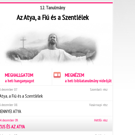
12. Tanulmány
Az Atya, a Fiú és a Szentlélek
MEGHALLGATOM
MEGNÉZEM
a heti hanganyagot
a heti bibliatanulmány videóját
. december 07.
Szombati rész
Atya, a Fiú és a Szentlélek
. december 08.
Vasárnapi rész
MENNYEI ATYA
4. december 09.
Hétfői rész
ZUS ÉS AZ ATYA