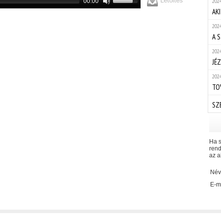
Letöltés
2024
00:00
AKI
2024
A 
2024
JÉ
2024
TO
SZ
Ha s
rend
az a
Név
E-ma