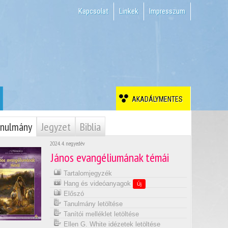
Kapcsolat
Linkek
Impresszum
AKADÁLYMENTES
nulmány
Jegyzet
Biblia
2024. 4. negyedév
János evangéliumának témái
Tartalomjegyzék
Hang és videóanyagok
Új
Előszó
Tanulmány letöltése
Tanítói melléklet letöltése
Ellen G. White idézetek letöltése