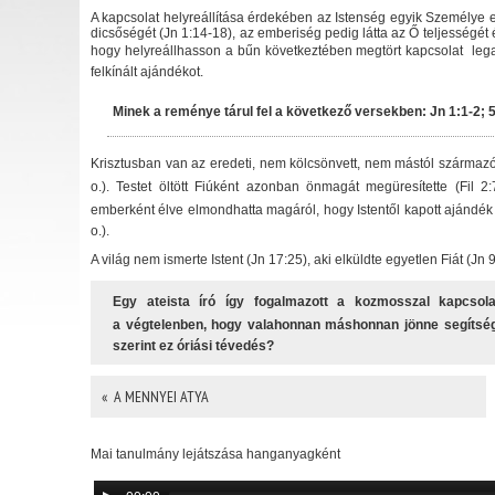
A kapcsolat helyreállítása érdekében az Istenség egyik Személye embe
dicsőségét (Jn 1:14-18), az emberiség pedig látta az Ő teljességét é
hogy helyreállhasson a bűn következtében megtört kapcsolat  le
felkínált ajándékot.
Minek a reménye tárul fel a következő versekben: Jn 1:1-2; 5
Krisztusban van az eredeti, nem kölcsönvett, nem mástól származó 
o.). Testet öltött Fiúként azonban önmagát megüresítette (Fil 
emberként élve elmondhatta magáról, hogy Istentől kapott ajándék az
o.).
A világ nem ismerte Istent (Jn 17:25), aki elküldte egyetlen Fiát (Jn 
Egy ateista író így fogalmazott a kozmosszal kapcsol
a végtelenben, hogy valahonnan máshonnan jönne segítség,
szerint ez óriási tévedés?
« A MENNYEI ATYA
Mai tanulmány lejátszása hanganyagként