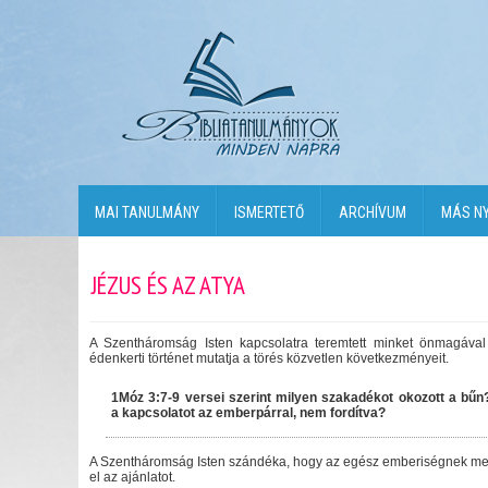
MAI TANULMÁNY
ISMERTETŐ
ARCHÍVUM
MÁS N
JÉZUS ÉS AZ ATYA
A Szentháromság Isten kapcsolatra teremtett minket önmagával
édenkerti történet mutatja a törés közvetlen következményeit.
1Móz 3:7-9 versei szerint milyen szakadékot okozott a bűn?
a kapcsolatot az emberpárral, nem fordítva?
A Szentháromság Isten szándéka, hogy az egész emberiségnek mego
el az ajánlatot.