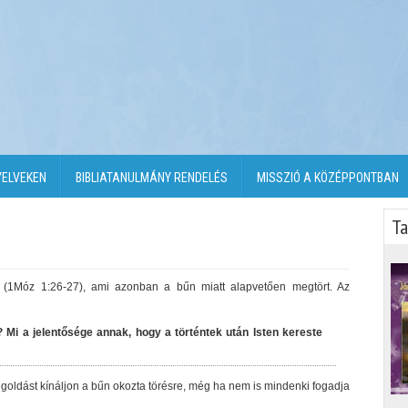
YELVEKEN
BIBLIATANULMÁNY RENDELÉS
MISSZIÓ A KÖZÉPPONTBAN
Ta
 (1Móz 1:26-27), ami azonban a bűn miatt alapvetően megtört. Az
 Mi a jelentősége annak, hogy a történtek után Isten kereste
ldást kínáljon a bűn okozta törésre, még ha nem is mindenki fogadja