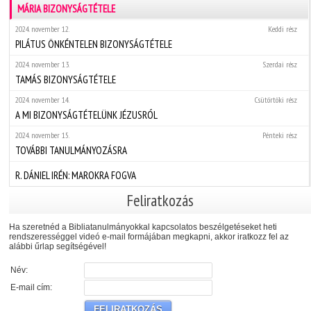
MÁRIA BIZONYSÁGTÉTELE
2024. november 12.
Keddi rész
PILÁTUS ÖNKÉNTELEN BIZONYSÁGTÉTELE
2024. november 13.
Szerdai rész
TAMÁS BIZONYSÁGTÉTELE
2024. november 14.
Csütörtöki rész
A MI BIZONYSÁGTÉTELÜNK JÉZUSRÓL
2024. november 15.
Pénteki rész
TOVÁBBI TANULMÁNYOZÁSRA
R. DÁNIEL IRÉN: MAROKRA FOGVA
Feliratkozás
Ha szeretnéd a Bibliatanulmányokkal kapcsolatos beszélgetéseket heti
rendszerességgel videó e-mail formájában megkapni, akkor iratkozz fel az
alábbi űrlap segítségével!
Név:
E-mail cím: