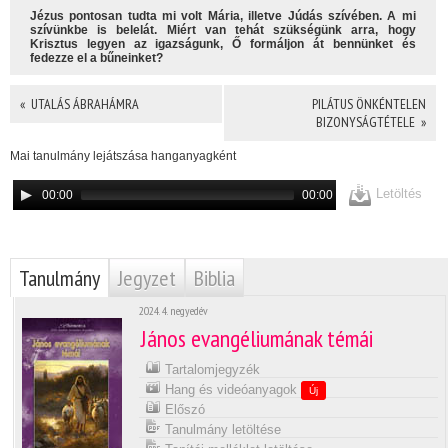
Jézus pontosan tudta mi volt Mária, illetve Júdás szívében. A mi
szívünkbe is belelát. Miért van tehát szükségünk arra, hogy
Krisztus legyen az igazságunk, Ő formáljon át bennünket és
fedezze el a bűnein­ket?
« UTALÁS ÁBRAHÁMRA
PILÁTUS ÖNKÉNTELEN
BIZONYSÁGTÉTELE »
Mai tanulmány lejátszása hanganyagként
Letöltés
00:00
00:00
Tanulmány
Jegyzet
Biblia
2024. 4. negyedév
János evangéliumának témái
Tartalomjegyzék
Hang és videóanyagok
Új
Előszó
Tanulmány letöltése