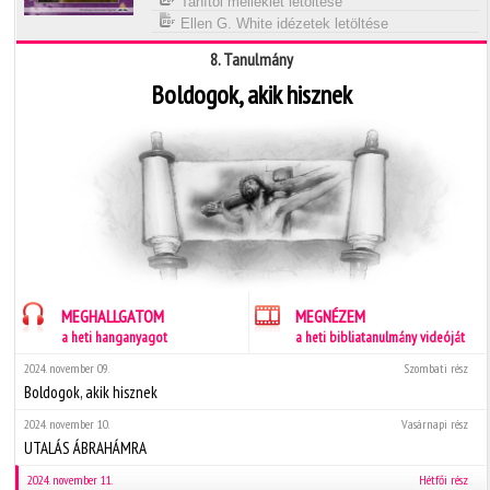
Tanítói melléklet letöltése
Ellen G. White idézetek letöltése
8. Tanulmány
Boldogok, akik hisznek
MEGHALLGATOM
MEGNÉZEM
a heti hanganyagot
a heti bibliatanulmány videóját
2024. november 09.
Szombati rész
Boldogok, akik hisznek
2024. november 10.
Vasárnapi rész
UTALÁS ÁBRAHÁMRA
2024. november 11.
Hétfői rész