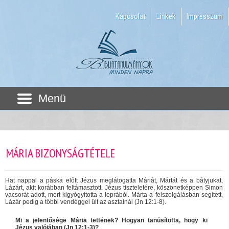
Kapcsolat
Linkek
Impresszum
Menü
MÁRIA BIZONYSÁGTÉTELE
Hat nappal a páska előtt Jézus meglátogatta Máriát, Mártát és a bátyjukat,
Lázárt, akit korábban feltámasztott. Jézus tiszteletére, köszönetképpen Simon
vacsorát adott, mert kigyógyította a leprából. Márta a felszolgálásban segített,
Lázár pedig a többi vendéggel ült az asztalnál (Jn 12:1-8).
Mi a jelentősége Mária tettének? Hogyan tanúsította, hogy ki
Jézus valójában (Jn 12:1-3)?