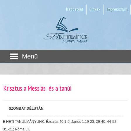
Kapcsolat
Linkek
Impresszum
Menü
Krisztus a Messiás  és a tanúi
SZOMBAT DÉLUTÁN
E HETI TANULMÁNYUNK: Ézsaiás 40:1-5; János 1:19-23, 29-40, 44-52;
3:1-21; Róma 5:6