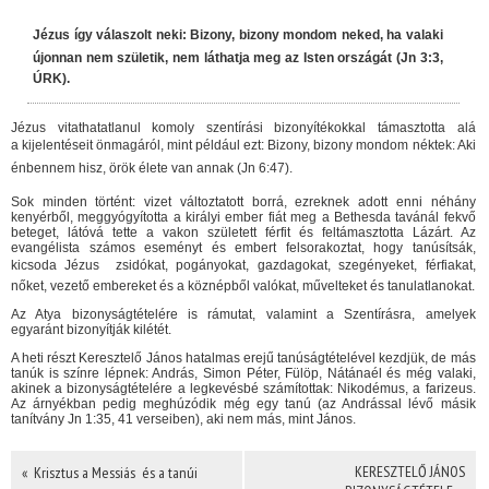
Jézus így válaszolt neki: Bizony, bizony mondom neked, ha valaki
újonnan nem születik, nem láthatja meg az Isten országát (Jn 3:3,
ÚRK).
Jézus vitathatatlanul komoly szentírási bizonyítékokkal támasztotta alá
a kijelentéseit önmagáról, mint például ezt: Bizony, bizony mondom néktek: Aki
énbennem hisz, örök élete van annak (Jn 6:47).
Sok minden történt: vizet változtatott borrá, ezreknek adott enni néhány
kenyérből, meggyógyította a királyi ember fiát meg a Bethesda tavánál fekvő
beteget, látóvá tette a vakon született férfit és feltámasztotta Lázárt. Az
evangélista számos eseményt és embert felsorakoztat, hogy tanúsítsák,
kicsoda Jézus  zsidókat, pogányokat, gazdagokat, szegényeket, férfiakat,
nőket, vezető embereket és a köznépből valókat, művelteket és tanulatlanokat.
Az Atya bizonyságtételére is rámutat, valamint a Szentírásra, amelyek
egyaránt bizonyítják kilétét.
A heti részt Keresztelő János hatalmas erejű tanúságtételével kezdjük, de más
tanúk is színre lépnek: András, Simon Péter, Fülöp, Nátánaél és még valaki,
akinek a bizonyságtételére a legkevésbé számítottak: Nikodémus, a farizeus.
Az árnyékban pedig meghúzódik még egy tanú (az Andrással lévő másik
tanítvány Jn 1:35, 41 verseiben), aki nem más, mint János.
KERESZTELŐ JÁNOS
« Krisztus a Messiás  és a tanúi