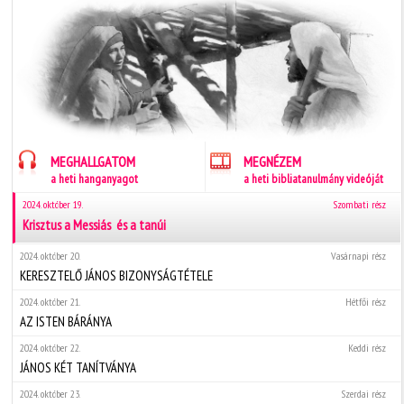
MEGHALLGATOM
MEGNÉZEM
a heti hanganyagot
a heti bibliatanulmány videóját
2024. október 19.
Szombati rész
Krisztus a Messiás  és a tanúi
2024. október 20.
Vasárnapi rész
KERESZTELŐ JÁNOS BIZONYSÁGTÉTELE
2024. október 21.
Hétfői rész
AZ ISTEN BÁRÁNYA
2024. október 22.
Keddi rész
JÁNOS KÉT TANÍTVÁNYA
2024. október 23.
Szerdai rész