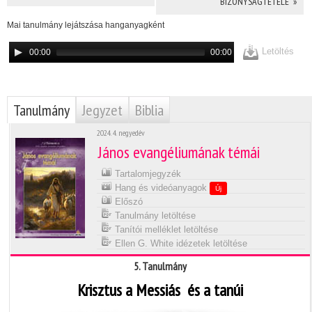
BIZONYSÁGTÉTELE »
Mai tanulmány lejátszása hanganyagként
Letöltés
00:00
00:00
Tanulmány
Jegyzet
Biblia
2024. 4. negyedév
János evangéliumának témái
Tartalomjegyzék
Hang és videóanyagok
Új
Előszó
Tanulmány letöltése
Tanítói melléklet letöltése
Ellen G. White idézetek letöltése
5. Tanulmány
Krisztus a Messiás  és a tanúi