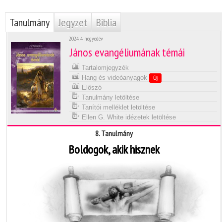
Tanulmány
Jegyzet
Biblia
2024. 4. negyedév
János evangéliumának témái
Tartalomjegyzék
Hang és videóanyagok
Új
Előszó
Tanulmány letöltése
Tanítói melléklet letöltése
Ellen G. White idézetek letöltése
8. Tanulmány
Boldogok, akik hisznek