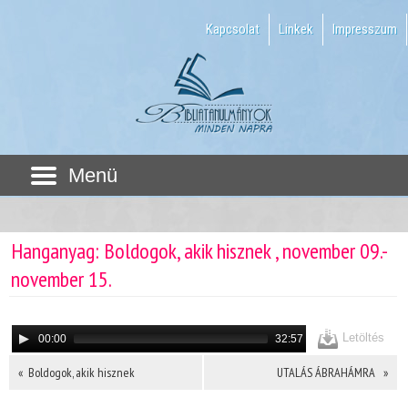
Kapcsolat
Linkek
Impresszum
Menü
Hanganyag: Boldogok, akik hisznek , november 09.-
november 15.
Letöltés
00:00
32:57
« Boldogok, akik hisznek
UTALÁS ÁBRAHÁMRA »