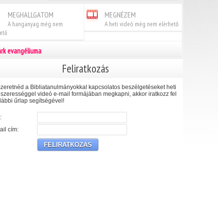
MEGHALLGATOM
MEGNÉZEM
A hanganyag még nem
A heti videó még nem elérhető
ető
rk evangéliuma
Feliratkozás
zeretnéd a Bibliatanulmányokkal kapcsolatos beszélgetéseket heti
szerességgel videó e-mail formájában megkapni, akkor iratkozz fel
lábbi űrlap segítségével!
:
il cím: