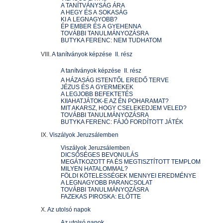
A TANÍTVÁNYSÁG ÁRA
A HEGY ÉS A SOKASÁG
KI A LEGNAGYOBB?
ÉP EMBER ÉS A GYEHENNA
TOVÁBBI TANULMÁNYOZÁSRA
BUTYKA FERENC: NEM TUDHATOM
VIII.
A tanítványok képzése  II. rész
A tanítványok képzése  II. rész
A HÁZASÁG ISTENTŐL EREDŐ TERVE
JÉZUS ÉS A GYERMEKEK
A LEGJOBB BEFEKTETÉS
KIIAHATJÁTOK-E AZ ÉN POHARAMAT?
MIT AKARSZ, HOGY CSELEKEDJEM VELED?
TOVÁBBI TANULMÁNYOZÁSRA
BUTYKA FERENC: FÁJÓ FORDÍTOTT JÁTÉK
IX.
Viszályok Jeruzsálemben
Viszályok Jeruzsálemben
DICSŐSÉGES BEVONULÁS
MEGÁTKOZOTT FA ÉS MEGTISZTÍTOTT TEMPLOM
MILYEN HATALOMMAL?
FÖLDI KÖTELESSÉGEK MENNYEI EREDMÉNYE
A LEGNAGYOBB PARANCSOLAT
TOVÁBBI TANULMÁNYOZÁSRA
FAZEKAS PIROSKA: ELŐTTE
X.
Az utolsó napok
Az utolsó napok