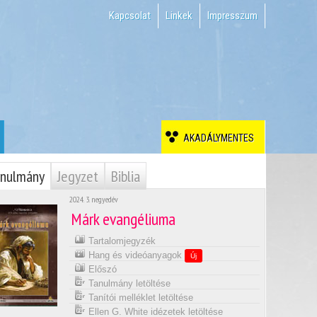
Kapcsolat
Linkek
Impresszum
AKADÁLYMENTES
nulmány
Jegyzet
Biblia
2024. 3. negyedév
Márk evangéliuma
Tartalomjegyzék
Hang és videóanyagok
Új
Előszó
Tanulmány letöltése
Tanítói melléklet letöltése
Ellen G. White idézetek letöltése