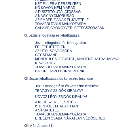
KÉT FILLÉR A PERSELYBEN
KŐ KÖVÖN NEM MARAD
A PUSZTÍTÓ UTÁLATOSSÁG
A NAGY NYOMORÚSÁG
AZ EMBER FIÁNAK ELJÖVETELE
TOVÁBBI TANULMÁNYOZÁSRA
GALAMB GYÖNGYVÉR: BETEGSZOBÁBAN
XI.
Jézus elfogatása és kihallgatása
Jézus elfogatása és kihallgatása
FELEJTHETETLEN
AZ UTOLSÓ VACSORA
GECSEMÁNÉ
MENEKÜLÉS JÉZUSTÓL, MINDENT HÁTRAHAGYVA
KI VAGY TE?
TOVÁBBI TANULMÁNYOZÁSRA
BAJOR LÁSZLÓ: ÜNNEPLÜNK
XII.
Jézus kihallgatása és keresztre feszítése
Jézus kihallgatása és keresztre feszítése
TE VAGY A ZSIDÓK KIRÁLYA?
ÜDVÖZ LÉGY, ZSIDÓK KIRÁLYA!
A KERESZTRE FESZÍTÉS
ISTENTŐL ELHAGYOTTAN
A SÍRBATÉTEL
TOVÁBBI TANULMÁNYOZÁSRA
ERDÉLYI CSABA: VÁRATLAN VÉDŐSEREG
XIII.
A feltámadott Úr