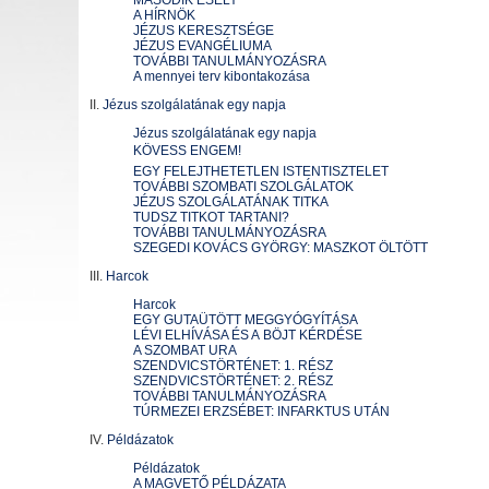
MÁSODIK ESÉLY
A HÍRNÖK
JÉZUS KERESZTSÉGE
JÉZUS EVANGÉLIUMA
TOVÁBBI TANULMÁNYOZÁSRA
A mennyei terv kibontakozása
II.
Jézus szolgálatának egy napja
Jézus szolgálatának egy napja
KÖVESS ENGEM!
EGY FELEJTHETETLEN ISTENTISZTELET
TOVÁBBI SZOMBATI SZOLGÁLATOK
JÉZUS SZOLGÁLATÁNAK TITKA
TUDSZ TITKOT TARTANI?
TOVÁBBI TANULMÁNYOZÁSRA
SZEGEDI KOVÁCS GYÖRGY: MASZKOT ÖLTÖTT
III.
Harcok
Harcok
EGY GUTAÜTÖTT MEGGYÓGYÍTÁSA
LÉVI ELHÍVÁSA ÉS A BÖJT KÉRDÉSE
A SZOMBAT URA
SZENDVICSTÖRTÉNET: 1. RÉSZ
SZENDVICSTÖRTÉNET: 2. RÉSZ
TOVÁBBI TANULMÁNYOZÁSRA
TÚRMEZEI ERZSÉBET: INFARKTUS UTÁN
IV.
Példázatok
Példázatok
A MAGVETŐ PÉLDÁZATA