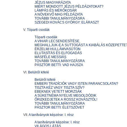
JÉZUS MAGYARÁZATA
MIÉRT MONDOTT JÉZUS PÉLDÁZATOKAT?
LÁMPÁS ÉS MÉRŐKOSÁR
A NÖVEKVŐ MAG PÉLDÁZATA
TOVÁBBI TANULMÁNYOZÁSRA
SZEGEDI KOVÁCS GYÖRGY: ELÁRASZT
V.
Tóparti csodák
Tóparti csodák
A VIHAR LECSENDESÍTÉSE
MEGHALLJUK-E A SUTTOGÁST A KIABÁLÁS KÖZEPETTE
ÉRZELMI HULLÁMVASÚTON
ELUTASÍTÁS ÉS ELFOGADÁS
MÁSFÉLE MESSIÁS
TOVÁBBI TANULMÁNYOZÁSRA
PÁSZTOR BETTI: VAD HAJSZA
VI.
Belülről kifelé
Belülről kifelé
EMBERI TRADÍCIÓK VAGY ISTEN PARANCSOLATAI?
TISZTA KÉZ VAGY TISZTA SZÍV?
EBEKNEK VETETT MORZSÁK
A SÜKETNÉMA NYELVE MEGOLDÓDIK
ŐRIZKEDJETEK A ROSSZ KOVÁSZTÓL!
TOVÁBBI TANULMÁNYOZÁSRA
PÁSZTOR BETTI: ÉLETSZÖVET
VII.
A tanítványok képzése: I. rész
A tanítványok képzése: I. rész
VILÁGOS LÁTÁS