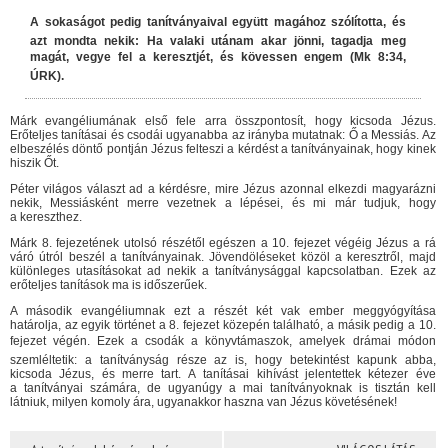
A sokaságot pedig tanítványaival együtt magához szólította, és
azt mondta nekik: Ha valaki utánam akar jönni, tagadja meg
magát, vegye fel a keresztjét, és kövessen engem (Mk 8:34,
ÚRK).
Márk evangéliumának első fele arra összpontosít, hogy kicsoda Jézus.
Erőteljes tanításai és csodái ugyanabba az irányba mutatnak: Ő a Messiás. Az
elbeszélés döntő pontján Jézus felteszi a kérdést a tanítványainak, hogy kinek
hiszik Őt.
Péter világos választ ad a kérdésre, mire Jézus azonnal elkezdi magyarázni
nekik, Messiásként merre vezetnek a lépései, és mi már tudjuk, hogy
a kereszthez.
Márk 8. fejezetének utolsó részétől egészen a 10. fejezet végéig Jézus a rá
váró útról beszél a tanítványainak. Jövendöléseket közöl a keresztről, majd
különleges utasításokat ad nekik a tanítványsággal kapcsolatban. Ezek az
erőteljes tanítások ma is időszerűek.
A második evangéliumnak ezt a részét két vak ember meggyógyítása
határolja, az egyik történet a 8. fejezet közepén található, a másik pedig a 10.
fejezet végén. Ezek a csodák a könyvtámaszok, amelyek drámai módon
szemléltetik: a tanítványság része az is, hogy betekintést kapunk abba,
kicsoda Jézus, és merre tart. A tanításai kihívást jelentettek kétezer éve
a tanítványai számára, de ugyanúgy a mai tanítványoknak is tisztán kell
látniuk, milyen komoly ára, ugyanakkor haszna van Jézus követésének!