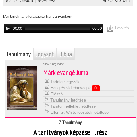
« A tanítványok képzése: I. rész
VILÁGOS LÁTÁS »
Mai tanulmány lejátszása hanganyagként
Letöltés
00:00
00:00
Tanulmány
Jegyzet
Biblia
2024. 3. negyedév
Márk evangéliuma
Tartalomjegyzék
Hang és videóanyagok
Új
Előszó
Tanulmány letöltése
Tanítói melléklet letöltése
Ellen G. White idézetek letöltése
7. Tanulmány
A tanítványok képzése: I. rész