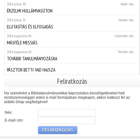
2024. július 30.
Keddi rész
ÉRZELMI HULLÁMVASÚTON
2024. július 31.
Szerdai rész
ELUTASÍTÁS ÉS ELFOGADÁS
2024. augusztus 01.
Csütörtöki rész
MÁSFÉLE MESSIÁS
2024. augusztus 02.
Pénteki rész
TOVÁBBI TANULMÁNYOZÁSRA
PÁSZTOR BETTI: VAD HAJSZA
Feliratkozás
Ha szeretnéd a Bibliatanulmányokkal kapcsolatos beszélgetéseket heti
rendszerességgel videó e-mail formájában megkapni, akkor iratkozz fel az
alábbi űrlap segítségével!
Név:
E-mail cím: