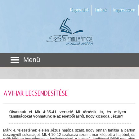
Kapcsolat
Linkek
Impresszum
Menü
A VIHAR LECSENDESÍTÉSE
Olvassuk el Mk 4:35-41 verseit! Mi történik itt, és milyen
tanulságokat vonhatunk le az esetből arról, hogy kicsoda Jézus?
Márk 4. fejezetének elején Jézus hajóba szállt, hogy onnan tanítsa a parton
összegyűlt sokaságot. Mk 4:10-12 szakasza szerint már kilépett a hajóból, és
szűk körben beszélgetett a tanítványaival. A hosszú, tanítással töltött nap után