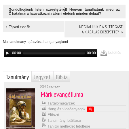
Gondolkodjunk Isten szeretetéről! Hogyan tanulhatunk meg az
Ő hatalmára hagyatkozni, rábízni életünk minden dolgát?
« Tóparti csodák
MEGHALLJUK-E A SUTTOGÁST
A KIABÁLÁS KÖZEPETTE? »
Mai tanulmány lejátszása hanganyagként
Letöltés
00:00
00:00
Tanulmány
Jegyzet
Biblia
2024. 3. negyedév
Márk evangéliuma
Tartalomjegyzék
Hang és videóanyagok
Új
Előszó
Tanulmány letöltése
Tanítói melléklet letöltése