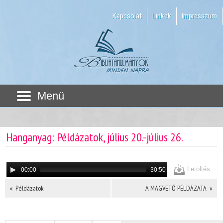
Kapcsolat
Linkek
Impresszum
Menü
Hanganyag: Példázatok, július 20.-július 26.
Letöltés
00:00
30:50
« Példázatok
A MAGVETŐ PÉLDÁZATA »