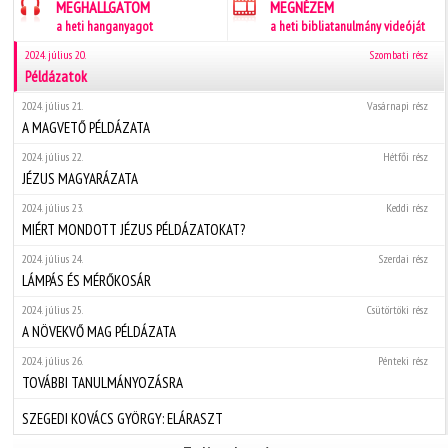
MEGHALLGATOM
MEGNÉZEM
a heti hanganyagot
a heti bibliatanulmány videóját
2024. július 20.
Szombati rész
Példázatok
2024. július 21.
Vasárnapi rész
A MAGVETŐ PÉLDÁZATA
2024. július 22.
Hétfői rész
JÉZUS MAGYARÁZATA
2024. július 23.
Keddi rész
MIÉRT MONDOTT JÉZUS PÉLDÁZATOKAT?
2024. július 24.
Szerdai rész
LÁMPÁS ÉS MÉRŐKOSÁR
2024. július 25.
Csütörtöki rész
A NÖVEKVŐ MAG PÉLDÁZATA
2024. július 26.
Pénteki rész
TOVÁBBI TANULMÁNYOZÁSRA
SZEGEDI KOVÁCS GYÖRGY: ELÁRASZT