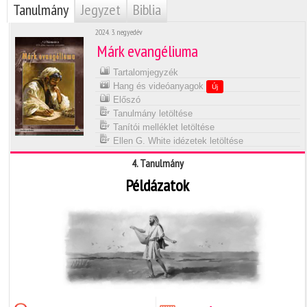
Tanulmány
Jegyzet
Biblia
2024. 3. negyedév
Márk evangéliuma
Tartalomjegyzék
Hang és videóanyagok
Új
Előszó
Tanulmány letöltése
Tanítói melléklet letöltése
Ellen G. White idézetek letöltése
4. Tanulmány
Példázatok