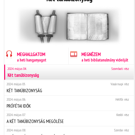
MEGHALLGATOM
MEGNÉZEM
a heti hanganyagot
a heti bibliatanulmány videóját
2024. május 04.
Szombati rész
Két tanúbizonyság
2024. május 05.
Vasárnapi rész
KÉT TANÚBIZONYSÁG
2024. május 06.
Hétfői rész
PRÓFÉTAI IDŐK
2024. május 07.
Keddi rész
A KÉT TANÚBIZONYSÁG MEGÖLÉSE
2024. május 08.
Szerdai rész