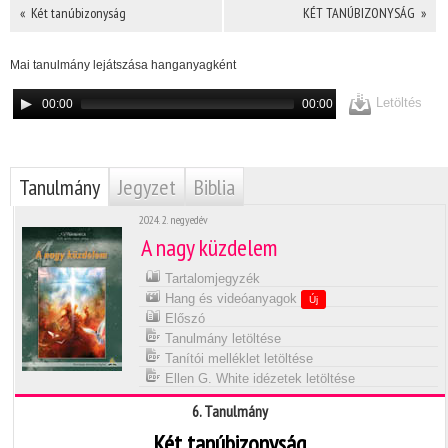
« Két tanúbizonyság
KÉT TANÚBIZONYSÁG »
Mai tanulmány lejátszása hanganyagként
Letöltés
00:00
00:00
Tanulmány
Jegyzet
Biblia
2024. 2. negyedév
A nagy küzdelem
Tartalomjegyzék
Hang és videóanyagok
Új
Előszó
Tanulmány letöltése
Tanítói melléklet letöltése
Ellen G. White idézetek letöltése
6. Tanulmány
Két tanúbizonyság