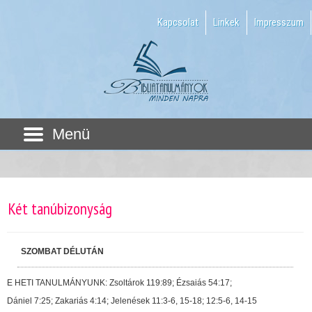
Kapcsolat
Linkek
Impresszum
Menü
Két tanúbizonyság
SZOMBAT DÉLUTÁN
E HETI TANULMÁNYUNK: Zsoltárok 119:89; Ézsaiás 54:17;
Dániel 7:25; Zakariás 4:14; Jelenések 11:3-6, 15-18; 12:5-6, 14-15