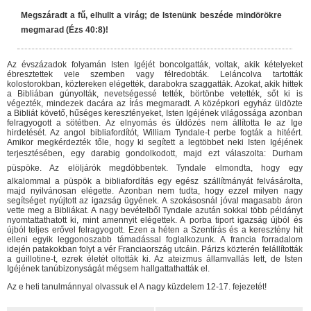
Megszáradt a fű, elhullt a virág; de Istenünk beszéde mindörökre
megmarad (Ézs 40:8)!
Az évszázadok folyamán Isten Igéjét boncolgatták, voltak, akik kételyeket
ébresztettek vele szemben vagy félredobták. Leláncolva tartották
kolostorokban, köztereken elégették, darabokra szaggatták. Azokat, akik hittek
a Bibliában gúnyolták, nevetségessé tették, börtönbe vetették, sőt ki is
végezték, mindezek dacára az Írás megmaradt. A középkori egyház üldözte
a Bibliát követő, hűséges keresztényeket, Isten Igéjének világossága azonban
felragyogott a sötétben. Az elnyomás és üldözés nem állította le az Ige
hirdetését. Az angol bibliafordítót, William Tyndale-t perbe fogták a hitéért.
Amikor megkérdezték tőle, hogy ki segített a legtöbbet neki Isten Igéjének
terjesztésében, egy darabig gondolkodott, majd ezt válaszolta: Durham
püspöke. Az elöljárók megdöbbentek. Tyndale elmondta, hogy egy
alkalommal a püspök a bibliafordítás egy egész szállítmányát felvásárolta,
majd nyilvánosan elégette. Azonban nem tudta, hogy ezzel milyen nagy
segítséget nyújtott az igazság ügyének. A szokásosnál jóval magasabb áron
vette meg a Bibliákat. A nagy bevételből Tyndale azután sokkal több példányt
nyomtattathatott ki, mint amennyit elégettek. A porba tiport igazság újból és
újból teljes erővel felragyogott. Ezen a héten a Szentírás és a keresztény hit
elleni egyik leggonoszabb támadással foglalkozunk. A francia forradalom
idején patakokban folyt a vér Franciaország utcáin. Párizs közterén felállították
a guillotine-t, ezrek életét oltották ki. Az ateizmus államvallás lett, de Isten
Igéjének tanúbizonyságát mégsem hallgattathatták el.
Az e heti tanulmánnyal olvassuk el A nagy küzdelem 12-17. fejezetét!