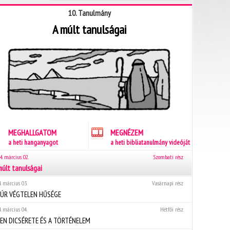
10. Tanulmány
A múlt tanulságai
MEGHALLGATOM
MEGNÉZEM
a heti hanganyagot
a heti bibliatanulmány videóját
4. március 02.
Szombati rész
múlt tanulságai
. március 03.
Vasárnapi rész
 ÚR VÉGTELEN HŰSÉGE
. március 04.
Hétfői rész
TEN DICSÉRETE ÉS A TÖRTÉNELEM