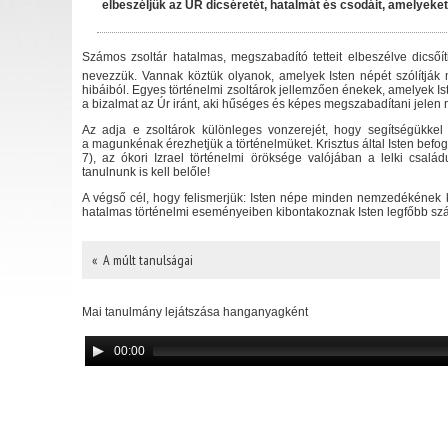
elbeszéljük az ÚR dicséretét, hatalmát és csodáit, amelyeket 
Számos zsoltár hatalmas, megszabadító tetteit elbeszélve dicsőíti 
nevezzük. Vannak köztük olyanok, amelyek Isten népét szólítják 
hibáiból. Egyes történelmi zsoltárok jellemzően énekek, amelyek Iste
a bizalmat az Úr iránt, aki hűséges és képes megszabadítani jelen
Az adja e zsoltárok különleges vonzerejét, hogy segítségükkel 
a magunkénak érezhetjük a történelmüket. Krisztus által Isten befo
7), az ókori Izrael történelmi öröksége valójában a lelki csalá
tanulnunk is kell belőle!
A végső cél, hogy felismerjük: Isten népe minden nemzedékének
hatalmas történelmi eseményeiben kibontakoznak Isten legfőbb sz
« A múlt tanulságai
Mai tanulmány lejátszása hanganyagként
00:00