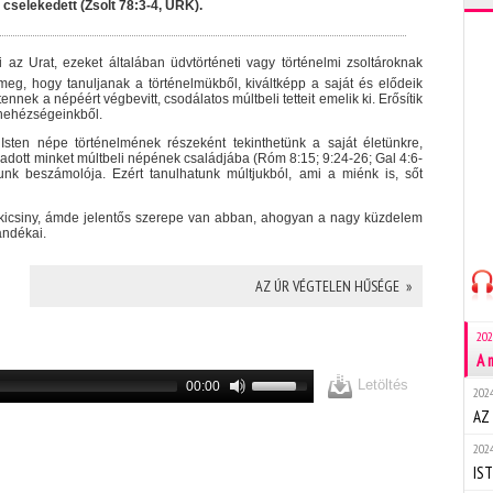
cselekedett (Zsolt 78:3-4, ÚRK).
az Urat, ezeket általában üdvtörténeti vagy történelmi zsoltároknak
meg, hogy tanuljanak a történelmükből, kiváltképp a saját és elődeik
nnek a népéért végbevitt, csodálatos múltbeli tetteit emelik ki. Erősítik
 nehézségeinkből.
Isten népe történelmének részeként tekinthetünk a saját életünkre,
gadott minket múltbeli népének családjába (Róm 8:15; 9:24-26; Gal 4:6-
dunk beszámolója. Ezért tanulhatunk múltjukból, ami a miénk is, sőt
 kicsiny, ámde jelentős szerepe van abban, ahogyan a nagy küzdelem
ándékai.
AZ ÚR VÉGTELEN HŰSÉGE »
202
A 
Letöltés
00:00
2024
AZ
2024
IS