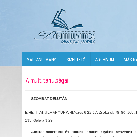
MAI TANULMÁNY
ISMERTETŐ
ARCHÍVUM
MÁS N
A múlt tanulságai
SZOMBAT DÉLUTÁN
E HETI TANULMÁNYUNK: 4Mózes 6:22-27; Zsoltárok 78; 80; 105; 
135; Galata 3:29
Amiket hallottunk és tudunk, amiket atyáink beszéltek e