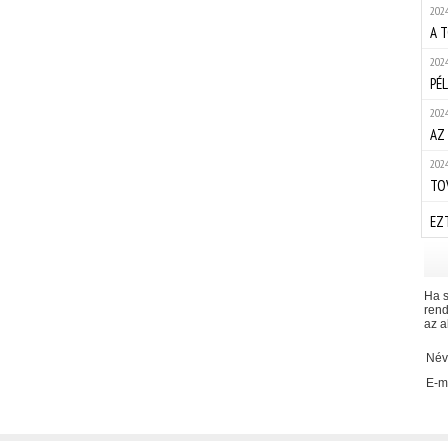
2024
A 
2024
PÉ
2024
AZ
2024
TO
EZ
Ha s
rend
az a
Név
E-ma