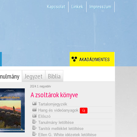
Kapcsolat
Linkek
Impresszum
AKADÁLYMENTES
nulmány
Jegyzet
Biblia
2024. 1. negyedév
A zsoltárok könyve
Tartalomjegyzék
Hang és videóanyagok
Új
Előszó
Tanulmány letöltése
Tanítói melléklet letöltése
Ellen G. White idézetek letöltése