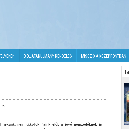
YELVEKEN
BIBLIATANULMÁNY RENDELÉS
MISSZIÓ A KÖZÉPPONTBAN
Ta
106;
l nekünk, nem titkoljuk fiaink elől, a jövő nemzedéknek is