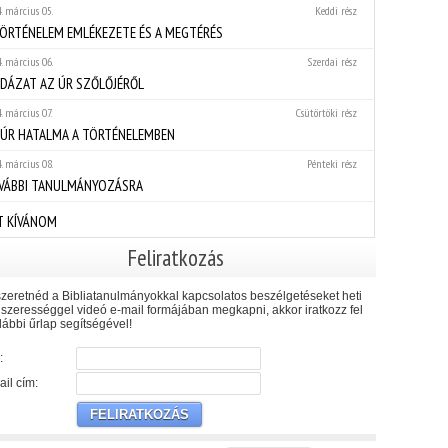
. március 05.
Keddi rész
TÖRTÉNELEM EMLÉKEZETE ÉS A MEGTÉRÉS
. március 06.
Szerdai rész
LDÁZAT AZ ÚR SZŐLŐJÉRŐL
. március 07.
Csütörtöki rész
 ÚR HATALMA A TÖRTÉNELEMBEN
. március 08.
Pénteki rész
VÁBBI TANULMÁNYOZÁSRA
T KÍVÁNOM
Feliratkozás
zeretnéd a Bibliatanulmányokkal kapcsolatos beszélgetéseket heti
szerességgel videó e-mail formájában megkapni, akkor iratkozz fel
lábbi űrlap segítségével!
:
il cím: