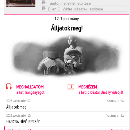
Tanítói melléklet letöltése
Ellen G. White idézetek letöltése
12. Tanulmány
Álljatok meg!
MEGHALLGATOM
MEGNÉZEM
a heti hanganyagot
a heti bibliatanulmány videóját
2023. szeptember 09.
Szombati rész
Álljatok meg!
2023. szeptember 10.
Vasárnapi rész
HARCBA HÍVÓ BESZÉD