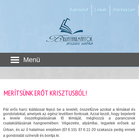
Kapcsolat
Linkek
Impresszum
Menü
MERÍTSÜNK ERŐT KRISZTUSBÓL!
Pál erős harci kiáltással fejezi be a levelét, összefűzve azokat a témákat és
gondolatokat, amelyek az egész levélben fontosak. Azzal kezdi, hogy bejelenti
a levele összefoglalásának fő témáját, méghozzá a parancsnok
csatakiáltásának hangnemében: Végezetre, atyámfiai, legyetek erősek az
Úrban, és az ő hatalmas erejében (Ef 6:10). Ef 6:11-20 szakasza pedig ennek
a gondolatát színesíti és bontja ki.