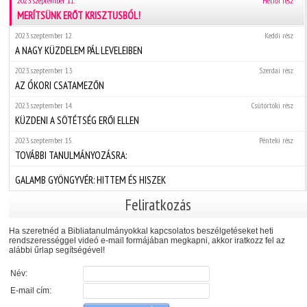
2023. szeptember 11.
Hétfői rész
MERÍTSÜNK ERŐT KRISZTUSBÓL!
2023. szeptember 12.
Keddi rész
A NAGY KÜZDELEM PÁL LEVELEIBEN
2023. szeptember 13.
Szerdai rész
AZ ÓKORI CSATAMEZŐN
2023. szeptember 14.
Csütörtöki rész
KÜZDENI A SÖTÉTSÉG ERŐI ELLEN
2023. szeptember 15.
Pénteki rész
TOVÁBBI TANULMÁNYOZÁSRA:
GALAMB GYÖNGYVÉR: HITTEM ÉS HISZEK
Feliratkozás
Ha szeretnéd a Bibliatanulmányokkal kapcsolatos beszélgetéseket heti
rendszerességgel videó e-mail formájában megkapni, akkor iratkozz fel az
alábbi űrlap segítségével!
Név:
E-mail cím: