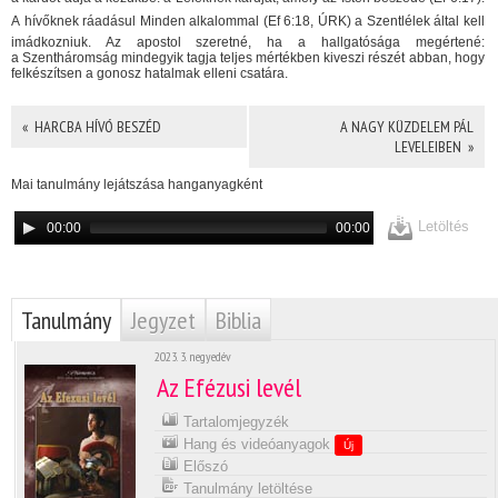
A hívőknek ráadásul Minden alkalommal (Ef 6:18, ÚRK) a Szentlélek által kell
imádkozniuk. Az apostol szeretné, ha a hallgatósága megértené:
a Szentháromság mindegyik tagja teljes mértékben kiveszi részét abban, hogy
felkészítsen a gonosz hatalmak elleni csatára.
« HARCBA HÍVÓ BESZÉD
A NAGY KÜZDELEM PÁL
LEVELEIBEN »
Mai tanulmány lejátszása hanganyagként
Letöltés
00:00
00:00
Tanulmány
Jegyzet
Biblia
2023. 3. negyedév
Az Efézusi levél
Tartalomjegyzék
Hang és videóanyagok
Új
Előszó
Tanulmány letöltése