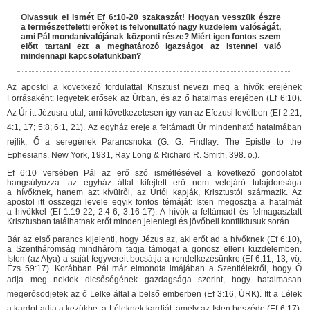
Olvassuk el ismét Ef 6:10-20 szakaszát! Hogyan vesszük észre
a természetfeletti erőket is felvonultató nagy küzdelem valóságát,
ami Pál mondanivalójának központi része? Miért igen fontos szem
előtt tartani ezt a meghatározó igazságot az Istennel való
mindennapi kapcsolatunkban?
Az apostol a következő fordulattal Krisztust nevezi meg a hívők erejének
Forrásaként: legyetek erősek az Úrban, és az ő hatalmas erejében (Ef 6:10).
Az Úr itt Jézusra utal, ami következetesen így van az Efezusi levélben (Ef 2:21;
4:1, 17; 5:8; 6:1, 21). Az egyház ereje a feltámadt Úr mindenható hatalmában
rejlik, Ő a seregének Parancsnoka (G. G. Findlay: The Epistle to the
Ephesians. New York, 1931, Ray Long & Richard R. Smith, 398. o.).
Ef 6:10 versében Pál az erő szó ismétlésével a következő gondolatot
hangsúlyozza: az egyház által kifejtett erő nem velejáró tulajdonsága
a hívőknek, hanem azt kívülről, az Úrtól kapják, Krisztustól származik. Az
apostol itt összegzi levele egyik fontos témáját: Isten megosztja a hatalmát
a hívőkkel (Ef 1:19-22; 2:4-6; 3:16-17). A hívők a feltámadt és felmagasztalt
Krisztusban találhatnak erőt minden jelenlegi és jövőbeli konfliktusuk során.
Bár az első parancs kijelenti, hogy Jézus az, aki erőt ad a hívőknek (Ef 6:10),
a Szentháromság mindhárom tagja támogat a gonosz elleni küzdelemben.
Isten (az Atya) a saját fegyvereit bocsátja a rendelkezésünkre (Ef 6:11, 13; vö.
Ézs 59:17). Korábban Pál már elmondta imájában a Szentlélekről, hogy Ő
adja meg nektek dicsőségének gazdagsága szerint, hogy hatalmasan
megerősödjetek az ő Lelke által a belső emberben (Ef 3:16, ÚRK). Itt a Lélek
a kardot adja a kezükbe: a Léleknek kardját, amely az Isten beszéde (Ef 6:17).