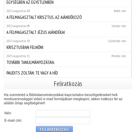
EGYSÉGBEN AZ EGYETLENBEN
2023. augusztus 08.
Keddi rész
A FELMAGASZTALT KRISZTUS, AZ AJÁNDÉKOZÓ
2023. augusztus 09.
Szerdai rész
A FELMAGASZTALT JÉZUS AJÁNDÉKAI
2023. augusztus 10.
Csütörtöki rész
KRISZTUSBAN FELNŐNI
2023. augusztus 11.
Pénteki rész
TOVÁBBI TANULMÁNYOZÁSRA:
PAUDITS ZOLTÁN: TE VAGY A HÍD
Feliratkozás
Ha szeretnéd a Bibliatanulmányokkal kapcsolatos beszélgetéseket heti
rendszerességgel videó e-mail formájában megkapni, akkor iratkozz fel az
alábbi űrlap segítségével!
Név:
E-mail cím: