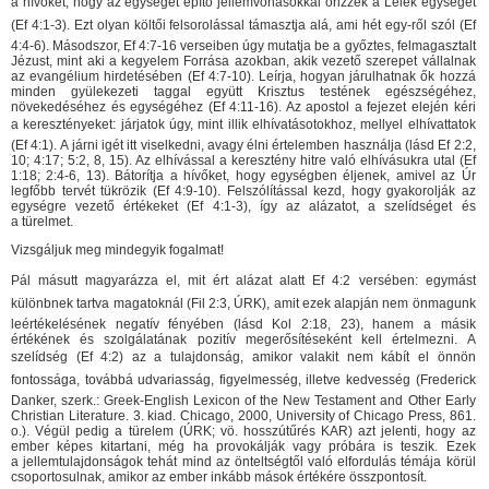
a hívőket, hogy az egységet építő jellemvonásokkal őrizzék a Lélek egységét
(Ef 4:1-3). Ezt olyan költői felsorolással támasztja alá, ami hét egy-ről szól (Ef
4:4-6). Másodszor, Ef 4:7-16 verseiben úgy mutatja be a győztes, felmagasztalt
Jézust, mint aki a kegyelem Forrása azokban, akik vezető szerepet vállalnak
az evangélium hirdetésében (Ef 4:7-10). Leírja, hogyan járulhatnak ők hozzá
minden gyülekezeti taggal együtt Krisztus testének egészségéhez,
növekedéséhez és egységéhez (Ef 4:11-16). Az apostol a fejezet elején kéri
a keresztényeket: járjatok úgy, mint illik elhívatásotokhoz, mellyel elhívattatok
(Ef 4:1). A járni igét itt viselkedni, avagy élni értelemben használja (lásd Ef 2:2,
10; 4:17; 5:2, 8, 15). Az elhívással a keresztény hitre való elhívásukra utal (Ef
1:18; 2:4-6, 13). Bátorítja a hívőket, hogy egységben éljenek, amivel az Úr
legfőbb tervét tükrözik (Ef 4:9-10). Felszólítással kezd, hogy gyakorolják az
egységre vezető értékeket (Ef 4:1-3), így az alázatot, a szelídséget és
a türelmet.
Vizsgáljuk meg mindegyik fogalmat!
Pál másutt magyarázza el, mit ért alázat alatt Ef 4:2 versében: egymást
különbnek tartva magatoknál (Fil 2:3, ÚRK), amit ezek alapján nem önmagunk
leértékelésének negatív fényében (lásd Kol 2:18, 23), hanem a másik
értékének és szolgálatának pozitív megerősítéseként kell értelmezni. A
szelídség (Ef 4:2) az a tulajdonság, amikor valakit nem kábít el önnön
fontossága, továbbá udvariasság, figyelmesség, illetve kedvesség (Frederick
Danker, szerk.: Greek-English Lexicon of the New Testament and Other Early
Christian Literature. 3. kiad. Chicago, 2000, University of Chicago Press, 861.
o.). Végül pedig a türelem (ÚRK; vö. hosszútűrés KAR) azt jelenti, hogy az
ember képes kitartani, még ha provokálják vagy próbára is teszik. Ezek
a jellemtulajdonságok tehát mind az önteltségtől való elfordulás témája körül
csoportosulnak, amikor az ember inkább mások értékére összpontosít.