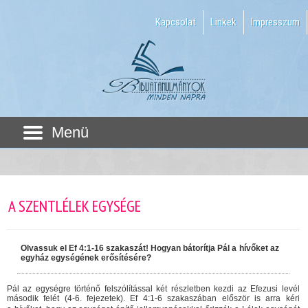
Kapcsolat
Linkek
Impresszum
Menü
A SZENTLÉLEK EGYSÉGE
Olvassuk el Ef 4:1-16 szakaszát! Hogyan bátorítja Pál a hívőket az
egyház egységének erősítésére?
Pál az egységre történő felszólítással két részletben kezdi az Efezusi levél
második felét (4-6. fejezetek). Ef 4:1-6 szakaszában először is arra kéri