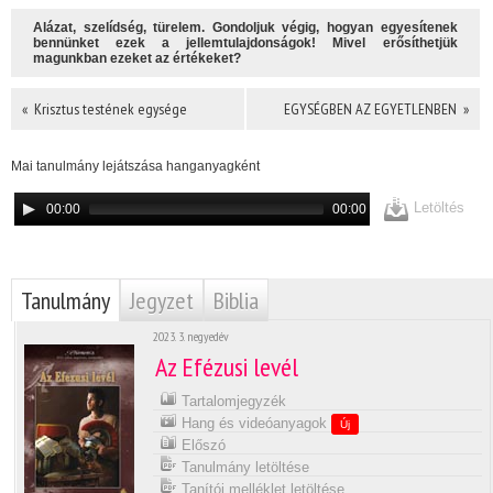
Alázat, szelídség, türelem. Gondoljuk végig, hogyan egyesítenek
bennünket ezek a jellemtulajdonságok! Mivel erősíthetjük
magunkban ezeket az értékeket?
« Krisztus testének egysége
EGYSÉGBEN AZ EGYETLENBEN »
Mai tanulmány lejátszása hanganyagként
Letöltés
00:00
00:00
Tanulmány
Jegyzet
Biblia
2023. 3. negyedév
Az Efézusi levél
Tartalomjegyzék
Hang és videóanyagok
Új
Előszó
Tanulmány letöltése
Tanítói melléklet letöltése