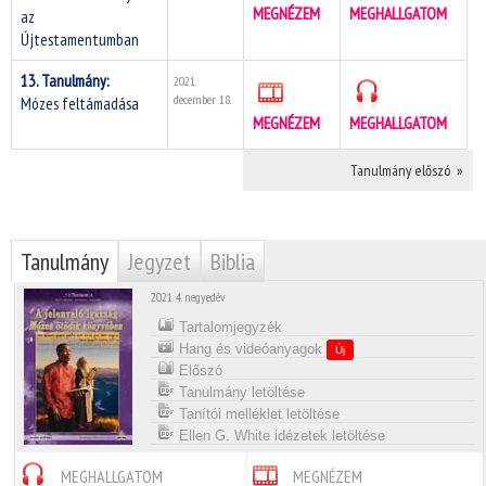
MEGNÉZEM
MEGHALLGATOM
az
Újtestamentumban
13. Tanulmány:
2021.
december 18.
Mózes feltámadása
MEGNÉZEM
MEGHALLGATOM
Tanulmány előszó »
Tanulmány
Jegyzet
Biblia
2021. 4. negyedév
Tartalomjegyzék
Hang és videóanyagok
Új
Előszó
Tanulmány letöltése
Tanítói melléklet letöltése
Ellen G. White idézetek letöltése
MEGHALLGATOM
MEGNÉZEM