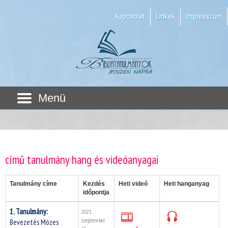
Kapcsolat
Linkek
Impresszum
Menü
című tanulmány hang és videóanyagai
Tanulmány címe
Kezdés
Heti videó
Heti hanganyag
időpontja
1. Tanulmány:
2021.
szeptember
Bevezetés Mózes