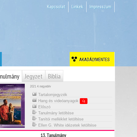
Kapcsolat
Linkek
Impresszum
AKADÁLYMENTES
nulmány
Jegyzet
Biblia
2021. 4. negyedév
Tartalomjegyzék
Hang és videóanyagok
Új
Előszó
Tanulmány letöltése
Tanítói melléklet letöltése
Ellen G. White idézetek letöltése
13. Tanulmány