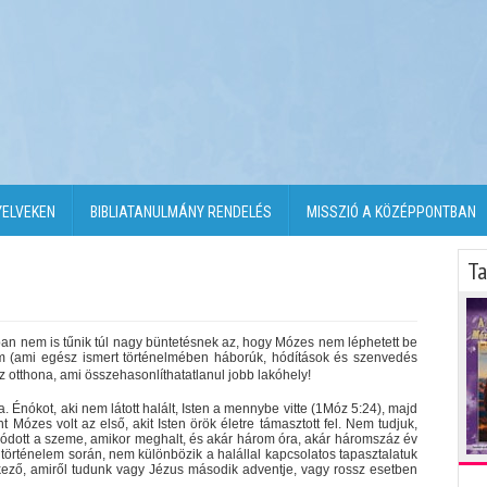
YELVEKEN
BIBLIATANULMÁNY RENDELÉS
MISSZIÓ A KÖZÉPPONTBAN
Ta
ában nem is tűnik túl nagy büntetésnek az, hogy Mózes nem léphetett be
lem (ami egész ismert történelmében háborúk, hódítások és szenvedés
az otthona, ami összehasonlíthatatlanul jobb lakóhely!
a. Énókot, aki nem látott halált, Isten a mennybe vitte (1Móz 5:24), majd
int Mózes volt az első, akit Isten örök életre támasztott fel. Nem tudjuk,
ukódott a szeme, amikor meghalt, és akár három óra, akár háromszáz év
ágtörténelem során, nem különbözik a halállal kapcsolatos tapasztalatuk
kező, amiről tudunk vagy Jézus második adventje, vagy rossz esetben