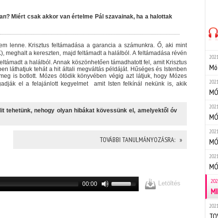
an? Miért csak akkor van értelme Pál szavainak, ha a halottak
 lenne. Krisztus feltámadása a garancia a számunkra. Ő, aki mint
RK), meghalt a kereszten, majd feltámadt a halálból. A feltámadása révén
2021
eltámadt a halálból. Annak köszönhetően támadhatott fel, amit Krisztus
Mó
en láthatjuk tehát a hit általi megváltás példáját. Hűséges és Istenben
meg is botlott. Mózes ötödik könyvében végig azt látjuk, hogy Mózes
2021
adják el a felajánlott kegyelmet  amit Isten felkínál nekünk is, akik
MÓZ
2021
it tehetünk, nehogy olyan hibákat kövessünk el, amelyektől óv
MÓZ
2021
TOVÁBBI TANULMÁNYOZÁSRA: »
MÓ
2021
MÓ
202
Letöltés
00:00
MI
2021
TO