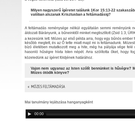
Milyen nagyszerű ígéretet találunk 1Kor 15:13-22 szakaszáb
valóban alszanak Krisztusban a feltámadásig?
A feltámadás reménysége nélkül egyáltalán semmi reményünk nem
áldozati Bárányunk, a bűneinktől minket megtisztított (Zsid 1:3, Ú
a kezesünk lett. Mózes az első példa arra, hogy egy bűnös ember f
később megtett, és az Ő tette miatt majd mi is feltámadunk. Mózesb
bízó életében mutatkozott meg a hite, még ha pályája vége felé 
hasonló hűségre hívta Isten népét. Arra szólította őket, hogy fog
közeledünk az ígéret földjének határához.
Vajon nem ugyanaz az Isten szólít bennünket is hűségre? M
Mózes ötödik könyve?
« MÓZES FELTÁMADÁSA
Mai tanulmány lejátszása hanganyagként
00:00