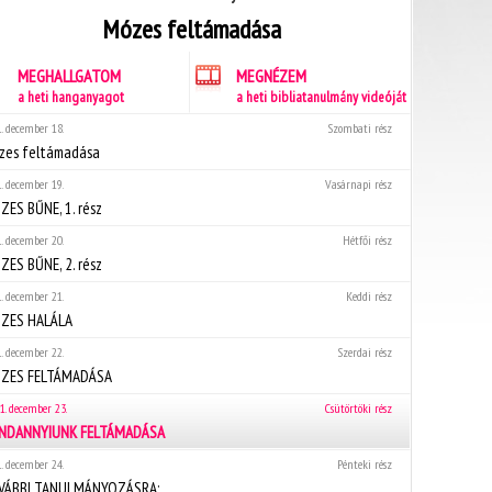
Mózes feltámadása
MEGHALLGATOM
MEGNÉZEM
a heti hanganyagot
a heti bibliatanulmány videóját
. december 18.
Szombati rész
zes feltámadása
. december 19.
Vasárnapi rész
ES BŰNE, 1. rész
. december 20.
Hétfői rész
ES BŰNE, 2. rész
. december 21.
Keddi rész
ZES HALÁLA
. december 22.
Szerdai rész
ZES FELTÁMADÁSA
1. december 23.
Csütörtöki rész
NDANNYIUNK FELTÁMADÁSA
. december 24.
Pénteki rész
VÁBBI TANULMÁNYOZÁSRA: