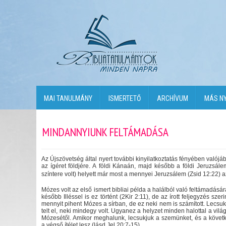
MAI TANULMÁNY
ISMERTETŐ
ARCHÍVUM
MÁS N
MINDANNYIUNK FELTÁMADÁSA
Az Újszövetség által nyert további kinyilatkoztatás fényében valój
az ígéret földjére. A földi Kánaán, majd később a földi Jeruzsá
színtere volt) helyett már most a mennyei Jeruzsálem (Zsid 12:22) 
Mózes volt az első ismert bibliai példa a halálból való feltámadásár
később Illéssel is ez történt (2Kir 2:11), de az írott feljegyzés szer
mennyit pihent Mózes a sírban, de ez neki nem is számított. Lecs
telt el, neki mindegy volt. Ugyanez a helyzet minden halottal a vil
Mózesétől. Amikor meghalunk, lecsukjuk a szemünket, és a követ
a végső ítélet lesz (lásd Jel 20:7-15).