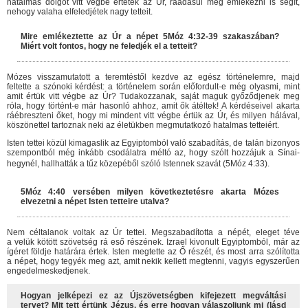
hatalmas dolgot vitt végbe értetek az Úr, ráadásul még emlékezni is segít,
nehogy valaha elfeledjétek nagy tetteit.
Mire emlékeztette az Úr a népet 5Móz 4:32-39 szakaszában?
Miért volt fontos, hogy ne feledjék el a tetteit?
Mózes visszamutatott a teremtéstől kezdve az egész történelemre, majd
feltette a szónoki kérdést: a történelem során előfordult-e még olyasmi, mint
amit értük vitt végbe az Úr? Tudakozzanak, saját maguk győződjenek meg
róla, hogy történt-e már hasonló ahhoz, amit ők átéltek! A kérdéseivel akarta
ráébreszteni őket, hogy mi mindent vitt végbe értük az Úr, és milyen hálával,
köszönettel tartoznak neki az életükben megmutatkozó hatalmas tetteiért.
Isten tettei közül kimagaslik az Egyiptomból való szabadítás, de talán bizonyos
szempontból még inkább csodálatra méltó az, hogy szólt hozzájuk a Sínai-
hegynél, hallhatták a tűz közepéből szóló Istennek szavát (5Móz 4:33).
5Móz 4:40 versében milyen következtetésre akarta Mózes
elvezetni a népet Isten tetteire utalva?
Nem céltalanok voltak az Úr tettei. Megszabadította a népét, eleget téve
a velük kötött szövetség rá eső részének. Izrael kivonult Egyiptomból, már az
ígéret földje határára értek. Isten megtette az Ő részét, és most arra szólította
a népet, hogy tegyék meg azt, amit nekik kellett megtenni, vagyis egyszerűen
engedelmeskedjenek.
Hogyan jelképezi ez az Újszövetségben kifejezett megváltási
tervet? Mit tett értünk Jézus, és erre hogyan válaszoljunk mi (lásd