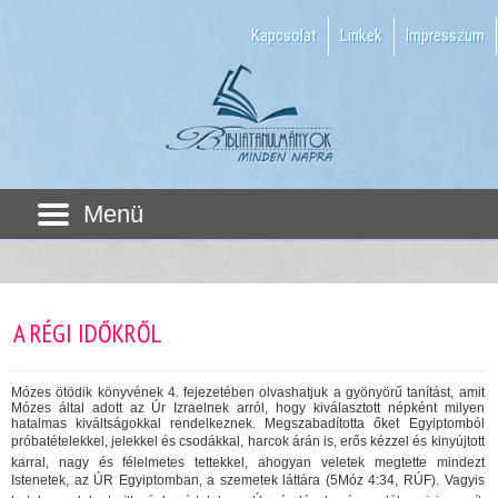
Kapcsolat
Linkek
Impresszum
Menü
A RÉGI IDŐKRŐL
Mózes ötödik könyvének 4. fejezetében olvashatjuk a gyönyörű tanítást, amit
Mózes által adott az Úr Izraelnek arról, hogy kiválasztott népként milyen
hatalmas kiváltságokkal rendelkeznek. Megszabadította őket Egyiptomból
próbatételekkel, jelekkel és csodákkal, harcok árán is, erős kézzel és kinyújtott
karral, nagy és félelmetes tettekkel, ahogyan veletek megtette mindezt
Istenetek, az ÚR Egyiptomban, a szemetek láttára (5Móz 4:34, RÚF). Vagyis