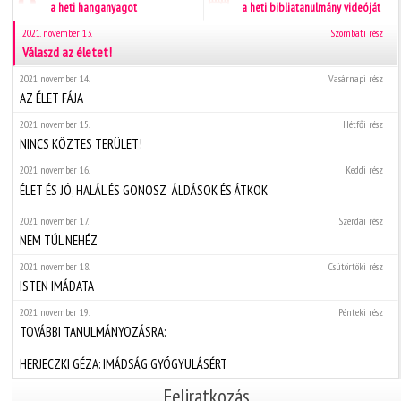
a heti hanganyagot
a heti bibliatanulmány videóját
2021. november 13.
Szombati rész
Válaszd az életet!
2021. november 14.
Vasárnapi rész
AZ ÉLET FÁJA
2021. november 15.
Hétfői rész
NINCS KÖZTES TERÜLET!
2021. november 16.
Keddi rész
ÉLET ÉS JÓ, HALÁL ÉS GONOSZ  ÁLDÁSOK ÉS ÁTKOK
2021. november 17.
Szerdai rész
NEM TÚL NEHÉZ
2021. november 18.
Csütörtöki rész
ISTEN IMÁDATA
2021. november 19.
Pénteki rész
TOVÁBBI TANULMÁNYOZÁSRA:
HERJECZKI GÉZA: IMÁDSÁG GYÓGYULÁSÉRT
Feliratkozás