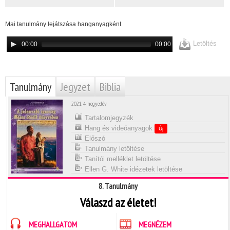
Mai tanulmány lejátszása hanganyagként
Letöltés
00:00
00:00
Tanulmány
Jegyzet
Biblia
2021. 4. negyedév
Tartalomjegyzék
Hang és videóanyagok
Új
Előszó
Tanulmány letöltése
Tanítói melléklet letöltése
Ellen G. White idézetek letöltése
8. Tanulmány
Válaszd az életet!
MEGHALLGATOM
MEGNÉZEM