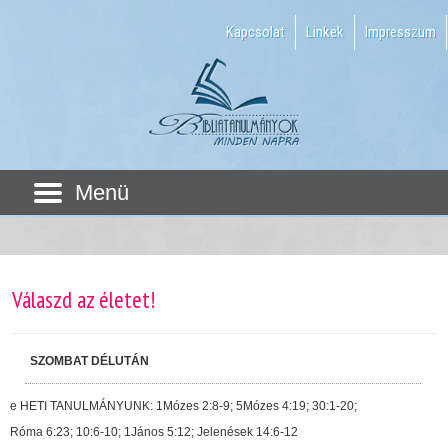
Kapcsolat
Linkek
Impresszum
Menü
Válaszd az életet!
SZOMBAT DÉLUTÁN
e HETI TANULMÁNYUNK: 1Mózes 2:8-9; 5Mózes 4:19; 30:1-20;
Róma 6:23; 10:6-10; 1János 5:12; Jelenések 14:6-12