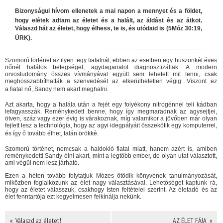
Bizonyságul hívom ellenetek a mai napon a mennyet és a földet,
hogy elétek adtam az életet és a halált, az áldást és az átkot.
Válaszd hát az életet, hogy élhess, te is, és utódaid is (5Móz 30:19,
ÚRK).
Szomorú történet az ilyen: egy fiatalnál, ebben az esetben egy huszonkét éves
nőnél halálos betegséget, agydaganatot diagnosztizáltak. A modern
orvostudomány összes vívmányával együtt sem lehetett mit tenni, csak
meghosszabbíthatták a szenvedését az elkerülhetetlen végig. Viszont ez
a fiatal nő, Sandy nem akart meghalni.
Azt akarta, hogy a halála után a fejét egy folyékony nitrogénnel teli kádban
lefagyasszák. Reménykedett benne, hogy így megmaradnak az agysejtjei,
ötven, száz vagy ezer évig is várakoznak, míg valamikor a jövőben már olyan
fejlett lesz a technológia, hogy az agyi idegpályáit összekötik egy komputerrel,
és így ő tovább élhet, talán örökké.
Szomorú történet, nemcsak a haldokló fiatal miatt, hanem azért is, amiben
reménykedett! Sandy élni akart, mint a legtöbb ember, de olyan utat választott,
ami végül nem lesz járható.
Ezen a héten tovább folytatjuk Mózes ötödik könyvének tanulmányozását,
miközben foglalkozunk az élet nagy választásával. Lehetőséget kaptunk rá,
hogy az életet válasszuk, csakhogy Isten feltételei szerint. Az életadó és az
élet fenntartója ezt kegyelmesen felkínálja nekünk.
« Válaszd az életet!
AZ ÉLET FÁJA »