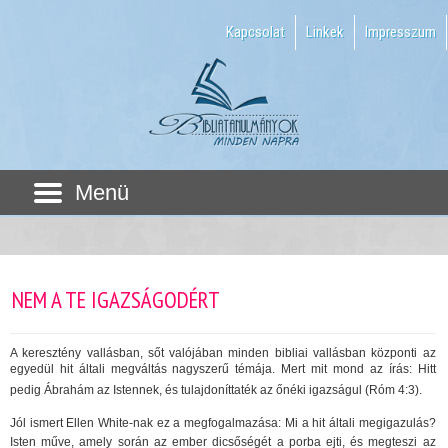
Kapcsolat
Linkek
Impresszum
Menü
NEM A TE IGAZSÁGODÉRT
A keresztény vallásban, sőt valójában minden bibliai vallásban központi az
egyedül hit általi megváltás nagyszerű témája. Mert mit mond az írás: Hitt
pedig Ábrahám az Istennek, és tulajdoníttaték az őnéki igazságul (Róm 4:3).
Jól ismert Ellen White-nak ez a megfogalmazása: Mi a hit általi megigazulás?
Isten műve, amely során az ember dicsőségét a porba ejti, és megteszi az