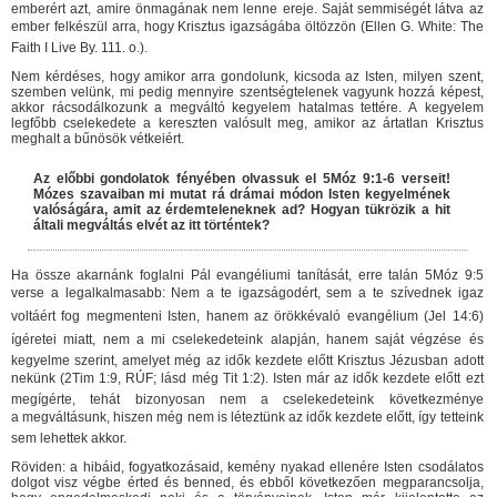
emberért azt, amire önmagának nem lenne ereje. Saját semmiségét látva az
ember felkészül arra, hogy Krisztus igazságába öltözzön (Ellen G. White: The
Faith I Live By. 111. o.).
Nem kérdéses, hogy amikor arra gondolunk, kicsoda az Isten, milyen szent,
szemben velünk, mi pedig mennyire szentségtelenek vagyunk hozzá képest,
akkor rácsodálkozunk a megváltó kegyelem hatalmas tettére. A kegyelem
legfőbb cselekedete a kereszten valósult meg, amikor az ártatlan Krisztus
meghalt a bűnösök vétkeiért.
Az előbbi gondolatok fényében olvassuk el 5Móz 9:1-6 verseit!
Mózes szavaiban mi mutat rá drámai módon Isten kegyelmének
valóságára, amit az érdemteleneknek ad? Hogyan tükrözik a hit
általi megváltás elvét az itt történtek?
Ha össze akarnánk foglalni Pál evangéliumi tanítását, erre talán 5Móz 9:5
verse a legalkalmasabb: Nem a te igazságodért, sem a te szívednek igaz
voltáért fog megmenteni Isten, hanem az örökkévaló evangélium (Jel 14:6)
ígéretei miatt, nem a mi cselekedeteink alapján, hanem saját végzése és
kegyelme szerint, amelyet még az idők kezdete előtt Krisztus Jézusban adott
nekünk (2Tim 1:9, RÚF; lásd még Tit 1:2). Isten már az idők kezdete előtt ezt
megígérte, tehát bizonyosan nem a cselekedeteink következménye
a megváltásunk, hiszen még nem is léteztünk az idők kezdete előtt, így tetteink
sem lehettek akkor.
Röviden: a hibáid, fogyatkozásaid, kemény nyakad ellenére Isten csodálatos
dolgot visz végbe érted és benned, és ebből következően megparancsolja,