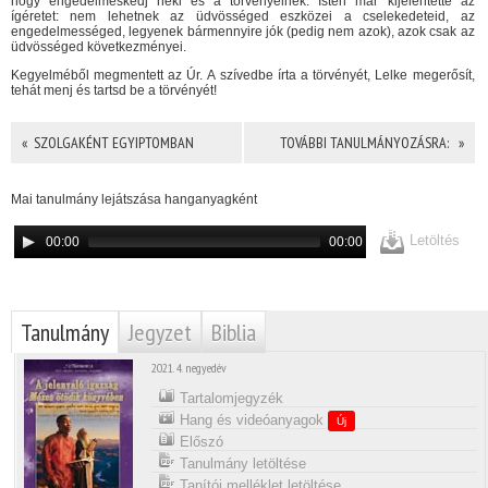
hogy engedelmeskedj neki és a törvényeinek. Isten már kijelentette az
ígéretet: nem lehetnek az üdvösséged eszközei a cselekedeteid, az
engedelmességed, legyenek bármennyire jók (pedig nem azok), azok csak az
üdvösséged következményei.
Kegyelméből megmentett az Úr. A szívedbe írta a törvényét, Lelke megerősít,
tehát menj és tartsd be a törvényét!
« SZOLGAKÉNT EGYIPTOMBAN
TOVÁBBI TANULMÁNYOZÁSRA: »
Mai tanulmány lejátszása hanganyagként
Letöltés
00:00
00:00
Tanulmány
Jegyzet
Biblia
2021. 4. negyedév
Tartalomjegyzék
Hang és videóanyagok
Új
Előszó
Tanulmány letöltése
Tanítói melléklet letöltése