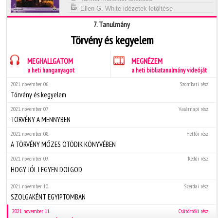
Ellen G. White idézetek letöltése
7. Tanulmány
Törvény és kegyelem
MEGHALLGATOM
MEGNÉZEM
a heti hanganyagot
a heti bibliatanulmány videóját
2021. november 06.
Szombati rész
Törvény és kegyelem
2021. november 07.
Vasárnapi rész
TÖRVÉNY A MENNYBEN
2021. november 08.
Hétfői rész
A TÖRVÉNY MÓZES ÖTÖDIK KÖNYVÉBEN
2021. november 09.
Keddi rész
HOGY JÓL LEGYEN DOLGOD
2021. november 10.
Szerdai rész
SZOLGAKÉNT EGYIPTOMBAN
2021. november 11.
Csütörtöki rész