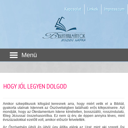
Kapcsolat
Linkek
Impresszum
Menü
HOGY JÓL LEGYEN DOLGOD
Amikor szkeptikusok kifogást keresnek arra, hogy miért vetik el a Bibliát,
gyakorta utalnak Istennek az Ószövetségben található erős kifejezéseire. Azt
mondják, hogy az Ótestamentum Istene kíméletlen, bosszúálló, rosszindulatú,
főleg Jézussal összehasonlítva. Ez nem új érv, de éppen annyira téves, mint
évszázadokkal ezelőtt volt, amikor először felvetették.
Az Ószövetség újból és újból úgy állítja elénk az Urat, mint aki szereti ősi