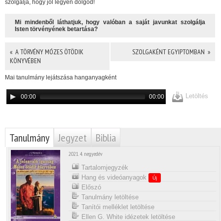
szolgálja, hogy jól legyen dolgod!
Mi mindenből láthatjuk, hogy valóban a saját javunkat szolgálja
Isten törvényének betartása?
« A TÖRVÉNY MÓZES ÖTÖDIK
SZOLGAKÉNT EGYIPTOMBAN »
KÖNYVÉBEN
Mai tanulmány lejátszása hanganyagként
Letöltés
00:00
00:00
Tanulmány
Jegyzet
Biblia
2021. 4. negyedév
Tartalomjegyzék
Hang és videóanyagok
Új
Előszó
Tanulmány letöltése
Tanítói melléklet letöltése
Ellen G. White idézetek letöltése