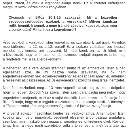
népét, Izraelt, és csak a legjobbat akarja nekik. Ez a szeretet erőteljesen
megmutatkozik Mózes ötödik könyvében.
Olvassuk el 5Móz 10:1-15 szakaszát! Mi a közvetlen
szövegösszefüggése ezeknek a verseknek? Milyen tanulság
rejlik bennük Istennek a népe iránti érzéseivel kapcsolatban, még
a bűnük után? Mit tanít ez a kegyelemről?
Árad ezekből a versekből Isten kegyelme és szeretete Izrael iránt. Figyeljük
meg különösen a 12. és a 13. verset! Ez a szakasz valójában egy hosszú
mondat, egy kérdés, ami egyszerű: Mi mást kérek én, az Úr tőled, mint
a következőt, hogy az én utaimon járj, szeress, szolgálj engem és tartsd meg
a rendeleteimet  a saját érdekedben?
A héberben ez a vers egyes számban mutat rá az emberekre. Isten a nép
egészéhez szól, de mi haszna volna szavainak, ha ők nem
engedelmeskednek neki egyen-egyenként? Az egész csak annyit ér, amennyit
a részeinek az összessége. Az Úr egyénenként szólította meg Izrael nemzetét.
Nem feledkezhetünk meg a 13. vers végéről: tartsd meg ezeket a dolgokat,
hogy jól legyen dolgod! Más szóval, Isten azért parancsolja meg nekik, hogy
engedelmeskedjenek, mert az a saját érdekük. Isten teremtette és tartja fenn
őket, Ő tudja, hogy mi a legjobb a számukra, és azt akarja nekik. A törvénye,
a Tízparancsolat iránti engedelmesség csak az ő javukat szolgálhatja.
A törvényt sokszor hasonlítják kerítéshez, védőkorláthoz. Amennyiben Isten
követői azon belül maradnak, védelmet élveznek a gonoszság áradatával
szemben, ami máskülönben magával ragadná és tönkretenné őket. Röviden
tehát: Isten a népe iránti szeretetből adta a törvényét, aminek betartása azt