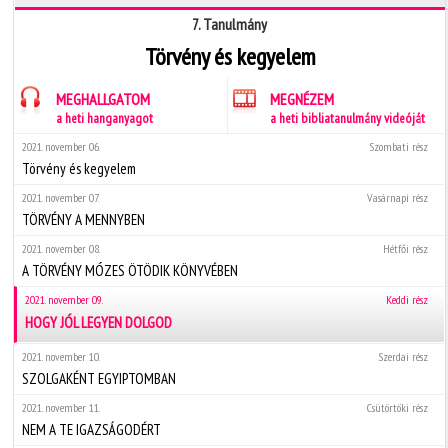
7. Tanulmány
Törvény és kegyelem
MEGHALLGATOM
MEGNÉZEM
a heti hanganyagot
a heti bibliatanulmány videóját
2021. november 06.
Szombati rész
Törvény és kegyelem
2021. november 07.
Vasárnapi rész
TÖRVÉNY A MENNYBEN
2021. november 08.
Hétfői rész
A TÖRVÉNY MÓZES ÖTÖDIK KÖNYVÉBEN
2021. november 09.
Keddi rész
HOGY JÓL LEGYEN DOLGOD
2021. november 10.
Szerdai rész
SZOLGAKÉNT EGYIPTOMBAN
2021. november 11.
Csütörtöki rész
NEM A TE IGAZSÁGODÉRT