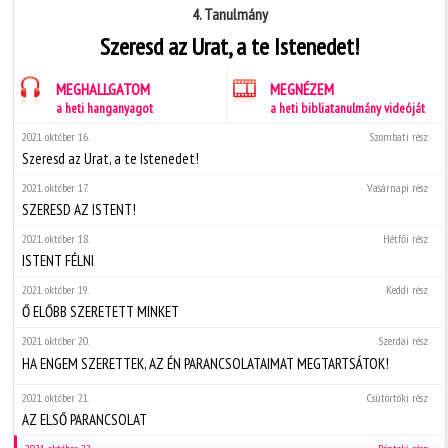
4. Tanulmány
Szeresd az Urat, a te Istenedet!
MEGHALLGATOM
MEGNÉZEM
a heti hanganyagot
a heti bibliatanulmány videóját
2021. október 16.
Szombati rész
Szeresd az Urat, a te Istenedet!
2021. október 17.
Vasárnapi rész
SZERESD AZ ISTENT!
2021. október 18.
Hétfői rész
ISTENT FÉLNI
2021. október 19.
Keddi rész
Ő ELŐBB SZERETETT MINKET
2021. október 20.
Szerdai rész
HA ENGEM SZERETTEK, AZ ÉN PARANCSOLATAIMAT MEGTARTSÁTOK!
2021. október 21.
Csütörtöki rész
AZ ELSŐ PARANCSOLAT