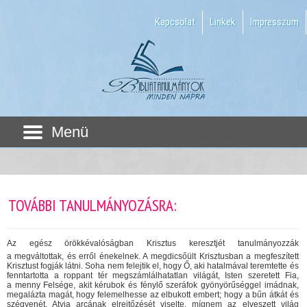
Kapcsolat
Linkek
Impresszum
Menü
TOVÁBBI TANULMÁNYOZÁSRA:
Az egész örökkévalóságban Krisztus keresztjét tanulmányozzák
a megváltottak, és erről énekelnek. A megdicsőült Krisztusban a megfeszített
Krisztust fogják látni. Soha nem felejtik el, hogy Ő, aki hatalmával teremtette és
fenntartotta a roppant tér megszámlálhatatlan világát, Isten szeretett Fia,
a menny Felsége, akit kérubok és fénylő szeráfok gyönyörűséggel imádnak,
megalázta magát, hogy felemelhesse az elbukott embert; hogy a bűn átkát és
szégyenét, Atyja arcának elrejtőzését viselte, mígnem az elveszett világ