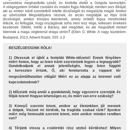
szenvedése meghasította szívét, és kioltotta életét a Golgota keresztjén.
A világegyetem örökké csodálni és imádni fogja Alkotóját, minden sors Bíráját,
aki az ember iránti szeretetből letette dicsőségét és megalázta magát. Amikor
az üdvözültek Megváltójukra néznek, és arcán meglátják az Atya örök
dicsőségét, amikor trónjára tekintenek, amely öröktől fogva mindörökké
létezik, és felfogják, hogy országának soha nem lesz vége, lelkesen énekelni
kezdenek: ťMéltó, méltó a Bárány, akit megöltek, és aki megváltott minket
Istennek a maga végtelenül drága vérénŤ (Ellen G. White: A nagy küzdelem.
Budapest, 2013, Advent Kiadó, 555. o.)!
BESZÉLGESSÜNK RÓLA!
1) Olvassuk el újból a fentebbi White-idézetet! Ennek fényében
miért fontos, hogy az Isten iránti szeretetünk legyen a legnagyobb?
Gondolkodjunk el annak jelentőségén, hogy Isten függött
a kereszten értünk, Ő, aki fenntartotta a roppant tér
megszámlálhatatlan világát! Miért ez az alapja az Istennel való
kapcsolatunknak?
2) Időzzünk még annál a gondolatnál, hogy egyszerre szeretjük és
féljük Istent! Hogyan lehetséges ez, és miért van erre szükség?
3) Könnyű szeretni Istent, amikor az életünkben jól mennek
a dolgok. Viszont mi történik, ha tragédia szakad ránk? Ilyenkor
miért még fontosabb szeretni Istent, mint amikor minden rendben
van?
4) Térjünk vissza a csütörtöki rész utolsó kérdéshez! Milyen