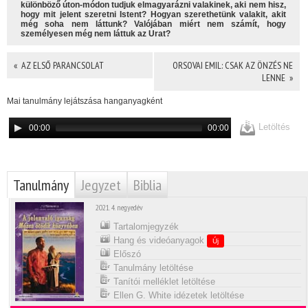
különböző úton-módon tudjuk elmagyarázni valakinek, aki nem hisz,
hogy mit jelent szeretni Istent? Hogyan szerethetünk valakit, akit
még soha nem láttunk? Valójában miért nem számít, hogy
személyesen még nem láttuk az Urat?
« AZ ELSŐ PARANCSOLAT
ORSOVAI EMIL: CSAK AZ ÖNZÉS NE
LENNE »
Mai tanulmány lejátszása hanganyagként
Letöltés
00:00
00:00
Tanulmány
Jegyzet
Biblia
2021. 4. negyedév
Tartalomjegyzék
Hang és videóanyagok
Új
Előszó
Tanulmány letöltése
Tanítói melléklet letöltése
Ellen G. White idézetek letöltése