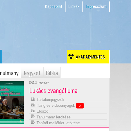
Kapcsolat
Linkek
Impresszum
AKADÁLYMENTES
nulmány
Jegyzet
Biblia
2015. 2. negyedév
Lukács evangéliuma
Tartalomjegyzék
Hang és videóanyagok
Új
Előszó
Tanulmány letöltése
Tanítói melléklet letöltése