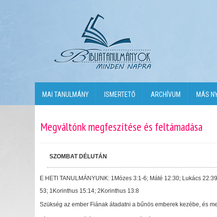
MAI TANULMÁNY
ISMERTETŐ
ARCHÍVUM
MÁS N
Megváltónk megfeszítése és feltámadása
SZOMBAT DÉLUTÁN
E HETI TANULMÁNYUNK: 1Mózes 3:1-6; Máté 12:30; Lukács 22:39
53; 1Korinthus 15:14; 2Korinthus 13:8
Szükség az ember Fiának átadatni a bűnös emberek kezébe, és megf