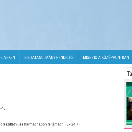
YELVEKEN
BIBLIATANULMÁNY RENDELÉS
MISSZIÓ A KÖZÉPPONTBAN
Ta
-46,
eszíttetni, és harmadnapon feltámadni (Lk 24:7).