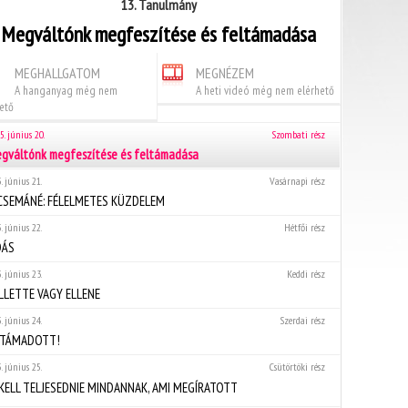
13. Tanulmány
Megváltónk megfeszítése és feltámadása
MEGHALLGATOM
MEGNÉZEM
A hanganyag még nem
A heti videó még nem elérhető
ető
5. június 20.
Szombati rész
gváltónk megfeszítése és feltámadása
. június 21.
Vasárnapi rész
CSEMÁNÉ: FÉLELMETES KÜZDELEM
. június 22.
Hétfői rész
DÁS
. június 23.
Keddi rész
LLETTE VAGY ELLENE
. június 24.
Szerdai rész
LTÁMADOTT!
. június 25.
Csütörtöki rész
 KELL TELJESEDNIE MINDANNAK, AMI MEGÍRATOTT