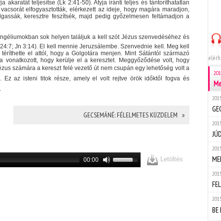
 akaratát teljesítse (Lk 2:41-50). Atyja iránti teljes és tántoríthatatlan
só vacsorát elfogyasztották, elérkezett az ideje, hogy magára maradjon,
llgassák, keresztre feszítsék, majd pedig győzelmesen feltámadjon a
angéliumokban sok helyen találjuk a kell szót Jézus szenvedéséhez és
24:7; Jn 3:14). El kell mennie Jeruzsálembe. Szenvednie kell. Meg kell
m téríthette el attól, hogy a Golgotára menjen. Mint Sátántól származó
elérh
rra vonatkozott, hogy kerülje el a keresztet. Meggyőződése volt, hogy
. Jézus számára a kereszt felé vezető út nem csupán egy lehetőség volt a
201
 Ez az isteni titok része, amely el volt rejtve örök időktől fogva és
Me
.
2015
GE
GECSEMÁNÉ: FÉLELMETES KÜZDELEM »
2015
JÚ
2015
ME
Letöltés
00:00
2015
FE
2015
BE