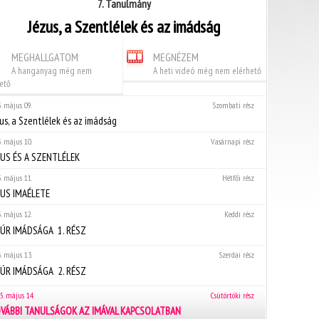
7. Tanulmány
Jézus, a Szentlélek és az imádság
MEGHALLGATOM
MEGNÉZEM
A hanganyag még nem
A heti videó még nem elérhető
ető
. május 09.
Szombati rész
us, a Szentlélek és az imádság
. május 10.
Vasárnapi rész
ZUS ÉS A SZENTLÉLEK
. május 11.
Hétfői rész
ZUS IMAÉLETE
. május 12.
Keddi rész
ÚR IMÁDSÁGA  1. RÉSZ
. május 13.
Szerdai rész
ÚR IMÁDSÁGA  2. RÉSZ
5. május 14.
Csütörtöki rész
VÁBBI TANULSÁGOK AZ IMÁVAL KAPCSOLATBAN