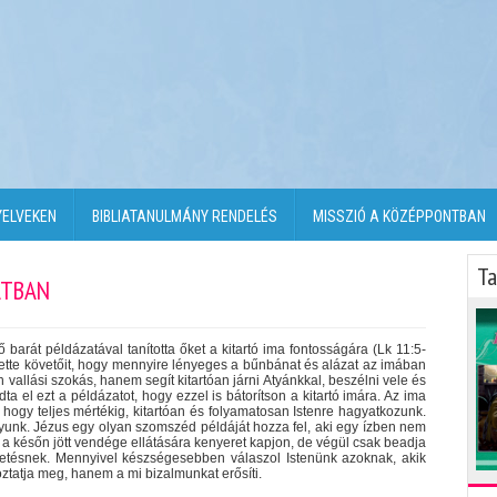
YELVEKEN
BIBLIATANULMÁNY RENDELÉS
MISSZIÓ A KÖZÉPPONTBAN
Ta
ATBAN
 barát példázatával tanította őket a kitartó ima fontosságára (Lk 11:5-
ette követőit, hogy mennyire lényeges a bűnbánat és alázat az imában
vallási szokás, hanem segít kitartóan járni Atyánkkal, beszélni vele és
ta el ezt a példázatot, hogy ezzel is bátorítson a kitartó imára. Az ima
 hogy teljes mértékig, kitartóan és folyamatosan Istenre hagyatkozunk.
agyunk. Jézus egy olyan szomszéd példáját hozza fel, aki egy ízben nem
 a későn jött vendége ellátására kenyeret kapjon, de végül csak beadja
örgetésnek. Mennyivel készségesebben válaszol Istenünk azoknak, akik
oztatja meg, hanem a mi bizalmunkat erősíti.