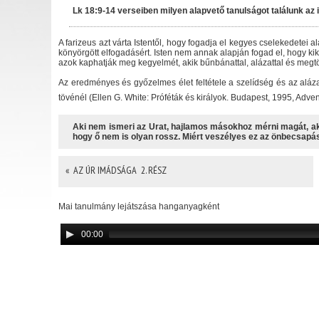
Lk 18:9-14 verseiben milyen alapvető tanulságot találunk az
A farizeus azt várta Istentől, hogy fogadja el kegyes cselekedetei
könyörgött elfogadásért. Isten nem annak alapján fogad el, hogy 
azok kaphatják meg kegyelmét, akik bűnbánattal, alázattal és megtör
Az eredményes és győzelmes élet feltétele a szelídség és az aláz
tövénél (Ellen G. White: Próféták és királyok. Budapest, 1995, Adven
Aki nem ismeri az Urat, hajlamos másokhoz mérni magát, ak
hogy ő nem is olyan rossz. Miért veszélyes ez az önbecsapá
« AZ ÚR IMÁDSÁGA  2. RÉSZ
Mai tanulmány lejátszása hanganyagként
00:00