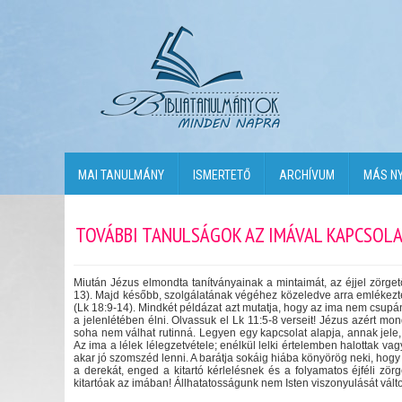
MAI TANULMÁNY
ISMERTETŐ
ARCHÍVUM
MÁS N
TOVÁBBI TANULSÁGOK AZ IMÁVAL KAPCSOL
Miután Jézus elmondta tanítványainak a mintaimát, az éjjel zörgető
13). Majd később, szolgálatának végéhez közeledve arra emlékezt
(Lk 18:9-14). Mindkét példázat azt mutatja, hogy az ima nem csupán 
a jelenlétében élni. Olvassuk el Lk 11:5-8 verseit! Jézus azért mond
soha nem válhat rutinná. Legyen egy kapcsolat alapja, annak jele,
Az ima a lélek lélegzetvétele; enélkül lelki értelemben halottak v
akar jó szomszéd lenni. A barátja sokáig hiába könyörög neki, hogy
a derekát, enged a kitartó kérlelésnek és a folyamatos éjféli z
kitartóak az imában! Állhatatosságunk nem Isten viszonyulását vált