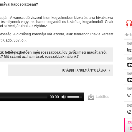
 imával kapcsolatosan?
 alapján. A vámszedő viszont Isten kegyelmében bízva és arra hivatkozva
kik és milyenek vagyunk, hanem egyedül és kizárólag kegyelméből. Csak
t szívvel járulnak az Atyához.
elérh
atosság. A dicsőség koronája vár azokra, akik térdreborulnak a kereszt
t Kiadó. 367. o.).
2015
Jéz
ik feltételezhetően még rosszabbak. Így győzi meg magát arról,
s? Mit számít az, ha mások rosszabbak nálunk?
2015
JÉ
TOVÁBBI TANULMÁNYOZÁSRA: »
2015
JÉ
2015
AZ 
Letöltés
00:00
2015
AZ 
201
TO