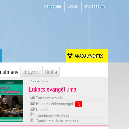
Kapcsolat
Linkek
Impresszum
AKADÁLYMENTES
nulmány
Jegyzet
Biblia
2015. 2. negyedév
Lukács evangéliuma
Tartalomjegyzék
Hang és videóanyagok
Új
Előszó
Tanulmány letöltése
Tanítói melléklet letöltése