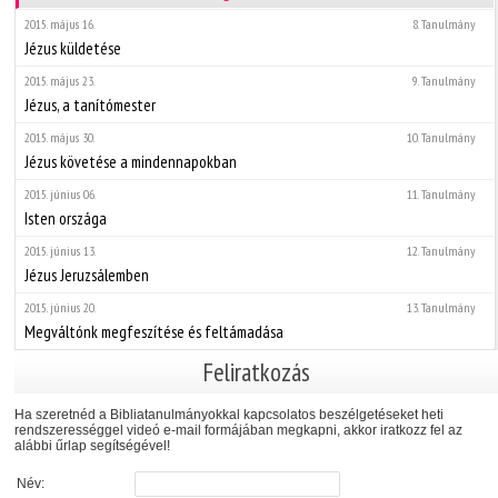
2015. május 16.
8. Tanulmány
Jézus küldetése
2015. május 23.
9. Tanulmány
Jézus, a tanítómester
2015. május 30.
10. Tanulmány
Jézus követése a mindennapokban
2015. június 06.
11. Tanulmány
Isten országa
2015. június 13.
12. Tanulmány
Jézus Jeruzsálemben
2015. június 20.
13. Tanulmány
Megváltónk megfeszítése és feltámadása
Feliratkozás
Ha szeretnéd a Bibliatanulmányokkal kapcsolatos beszélgetéseket heti
rendszerességgel videó e-mail formájában megkapni, akkor iratkozz fel az
alábbi űrlap segítségével!
Név: