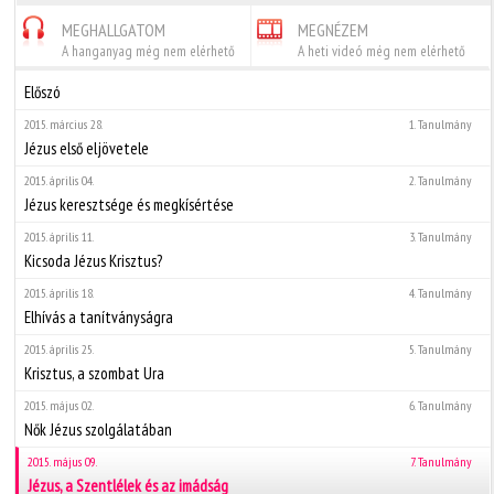
MEGHALLGATOM
MEGNÉZEM
A hanganyag még nem elérhető
A heti videó még nem elérhető
Előszó
2015. március 28.
1. Tanulmány
Jézus első eljövetele
2015. április 04.
2. Tanulmány
Jézus keresztsége és megkísértése
2015. április 11.
3. Tanulmány
Kicsoda Jézus Krisztus?
2015. április 18.
4. Tanulmány
Elhívás a tanítványságra
2015. április 25.
5. Tanulmány
Krisztus, a szombat Ura
2015. május 02.
6. Tanulmány
Nők Jézus szolgálatában
2015. május 09.
7. Tanulmány
Jézus, a Szentlélek és az imádság