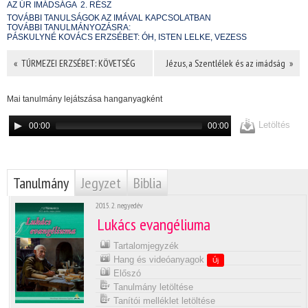
AZ ÚR IMÁDSÁGA  2. RÉSZ
TOVÁBBI TANULSÁGOK AZ IMÁVAL KAPCSOLATBAN
TOVÁBBI TANULMÁNYOZÁSRA:
PÁSKULYNÉ KOVÁCS ERZSÉBET: ÓH, ISTEN LELKE, VEZESS
« TÚRMEZEI ERZSÉBET: KÖVETSÉG
Jézus, a Szentlélek és az imádság »
Mai tanulmány lejátszása hanganyagként
Letöltés
00:00
00:00
Tanulmány
Jegyzet
Biblia
2015. 2. negyedév
Lukács evangéliuma
Tartalomjegyzék
Hang és videóanyagok
Új
Előszó
Tanulmány letöltése
Tanítói melléklet letöltése