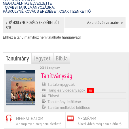
MEGTALÁLNI AZ ELVESZETTET
TOVÁBBI TANULMÁNYOZÁSRA:
PÁSKULYNÉ KOVÁCS ERZSÉBET: CSAK TIZENKETTŐ
« PÁSKULYNÉ KOVÁCS ERZSÉBET: ÖT
Az aratás és az aratók »
SEB
Ehhez a tanulmányhoz nem található hanganyag!
Tanulmány
Jegyzet
Biblia
2014. 1. negyedév
Tanítványság
Tartalomjegyzék
Hang és videóanyagok
Új
Előszó
Tanulmány letöltése
Tanítói melléklet letöltése
MEGHALLGATOM
MEGNÉZEM
A hanganyag még nem elérhető
A heti videó még nem elérhető