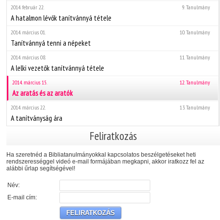
2014. február 22.
9. Tanulmány
A hatalmon lévők tanítvánnyá tétele
2014. március 01.
10. Tanulmány
Tanítvánnyá tenni a népeket
2014. március 08.
11. Tanulmány
A lelki vezetők tanítvánnyá tétele
2014. március 15.
12. Tanulmány
Az aratás és az aratók
2014. március 22.
13. Tanulmány
A tanítványság ára
Feliratkozás
Ha szeretnéd a Bibliatanulmányokkal kapcsolatos beszélgetéseket heti
rendszerességgel videó e-mail formájában megkapni, akkor iratkozz fel az
alábbi űrlap segítségével!
Név:
E-mail cím: