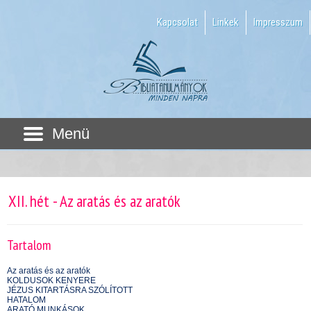
Kapcsolat
Linkek
Impresszum
Menü
XII. hét - Az aratás és az aratók
Tartalom
Az aratás és az aratók
KOLDUSOK KENYERE
JÉZUS KITARTÁSRA SZÓLÍTOTT
HATALOM
ARATÓ MUNKÁSOK