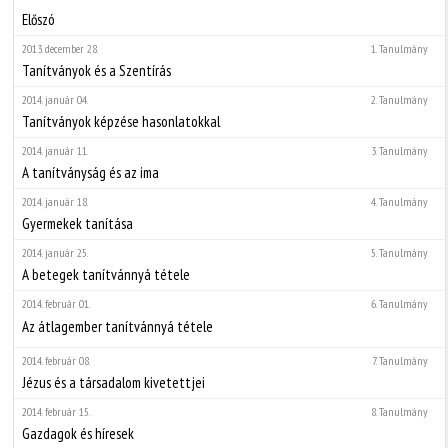
Előszó
2013. december 28.
1. Tanulmány
Tanítványok és a Szentírás
2014. január 04.
2. Tanulmány
Tanítványok képzése hasonlatokkal
2014. január 11.
3. Tanulmány
A tanítványság és az ima
2014. január 18.
4. Tanulmány
Gyermekek tanítása
2014. január 25.
5. Tanulmány
A betegek tanítvánnyá tétele
2014. február 01.
6. Tanulmány
Az átlagember tanítvánnyá tétele
2014. február 08.
7. Tanulmány
Jézus és a társadalom kivetettjei
2014. február 15.
8. Tanulmány
Gazdagok és híresek