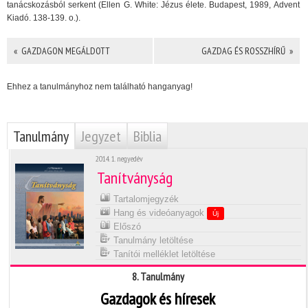
tanácskozásból serkent (Ellen G. White: Jézus élete. Budapest, 1989, Advent
Kiadó. 138-139. o.).
« GAZDAGON MEGÁLDOTT
GAZDAG ÉS ROSSZHÍRŰ »
Ehhez a tanulmányhoz nem található hanganyag!
Tanulmány
Jegyzet
Biblia
2014. 1. negyedév
Tanítványság
Tartalomjegyzék
Hang és videóanyagok
Új
Előszó
Tanulmány letöltése
Tanítói melléklet letöltése
8. Tanulmány
Gazdagok és híresek