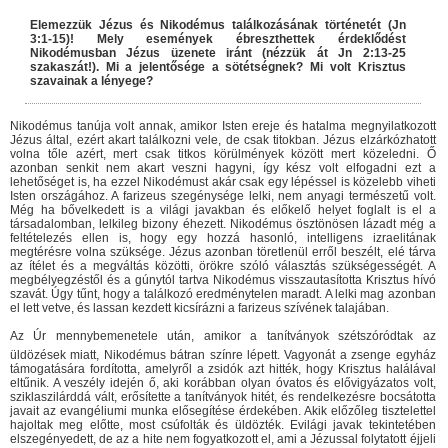
Elemezzük Jézus és Nikodémus találkozásának történetét (Jn
3:1-15)! Mely események ébreszthettek érdeklődést
Nikodémusban Jézus üzenete iránt (nézzük át Jn 2:13-25
szakaszát!). Mi a jelentősége a sötétségnek? Mi volt Krisztus
szavainak a lényege?
Nikodémus tanúja volt annak, amikor Isten ereje és hatalma megnyilatkozott
Jézus által, ezért akart találkozni vele, de csak titokban. Jézus elzárkózhatott
volna tőle azért, mert csak titkos körülmények között mert közeledni. Ő
azonban senkit nem akart veszni hagyni, így kész volt elfogadni ezt a
lehetőséget is, ha ezzel Nikodémust akár csak egy lépéssel is közelebb viheti
Isten országához. A farizeus szegénysége lelki, nem anyagi természetű volt.
Még ha bővelkedett is a világi javakban és előkelő helyet foglalt is el a
társadalomban, lelkileg bizony éhezett. Nikodémus ösztönösen lázadt még a
feltételezés ellen is, hogy egy hozzá hasonló, intelligens izraelitának
megtérésre volna szüksége. Jézus azonban töretlenül erről beszélt, elé tárva
az ítélet és a megváltás közötti, örökre szóló választás szükségességét. A
megbélyegzéstől és a gúnytól tartva Nikodémus visszautasította Krisztus hívó
szavát. Úgy tűnt, hogy a találkozó eredménytelen maradt. A lelki mag azonban
el lett vetve, és lassan kezdett kicsírázni a farizeus szívének talajában.
Az Úr mennybemenetele után, amikor a tanítványok szétszóródtak az
üldözések miatt, Nikodémus bátran színre lépett. Vagyonát a zsenge egyház
támogatására fordította, amelyről a zsidók azt hitték, hogy Krisztus halálával
eltűnik. A veszély idején ő, aki korábban olyan óvatos és elővigyázatos volt,
sziklaszilárddá vált, erősítette a tanítványok hitét, és rendelkezésre bocsátotta
javait az evangéliumi munka elősegítése érdekében. Akik előzőleg tisztelettel
hajoltak meg előtte, most csúfolták és üldözték. Evilági javak tekintetében
elszegényedett, de az a hite nem fogyatkozott el, ami a Jézussal folytatott éjjeli