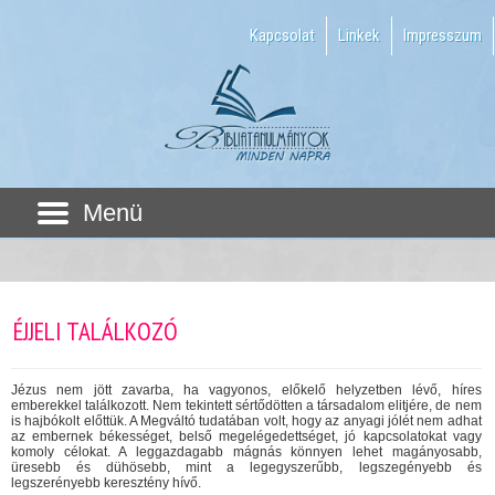
Kapcsolat
Linkek
Impresszum
Menü
ÉJJELI TALÁLKOZÓ
Jézus nem jött zavarba, ha vagyonos, előkelő helyzetben lévő, híres
emberekkel találkozott. Nem tekintett sértődötten a társadalom elitjére, de nem
is hajbókolt előttük. A Megváltó tudatában volt, hogy az anyagi jólét nem adhat
az embernek békességet, belső megelégedettséget, jó kapcsolatokat vagy
komoly célokat. A leggazdagabb mágnás könnyen lehet magányosabb,
üresebb és dühösebb, mint a legegyszerűbb, legszegényebb és
legszerényebb keresztény hívő.