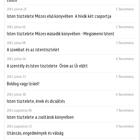
2011. június 25.
1. Tanulmány
Isten tisztelete Mózes első könyvében  A hívők két csoportja
2011. július 02.
2. Tanulmány
Isten tisztelete Mózes második könyvében - Megismerni Istent
2011. július 09.
3. Tanulmány
A szombat és az istentisztelet
2011. július 16.
4. Tanulmány
A szentély és Isten tisztelete  Öröm az Úr előtt
2011. július 23.
5. Tanulmány
Boldog vagy Izráel!
2011. július 30.
6. Tanulmány
Isten tisztelete, ének és dicsőítés
2011. augusztus 06.
7. Tanulmány
Isten tisztelete a zsoltárok könyvében
2011. augusztus 13.
8. Tanulmány
Utánzás, engedmények és válság