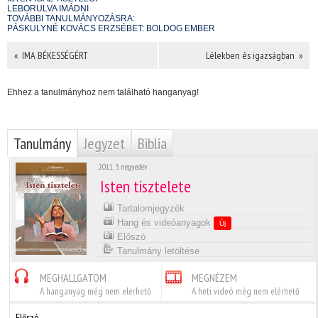
LEBORULVA IMÁDNI
TOVÁBBI TANULMÁNYOZÁSRA:
PÁSKULYNÉ KOVÁCS ERZSÉBET: BOLDOG EMBER
« IMA BÉKESSÉGÉRT
Lélekben és igazságban »
Ehhez a tanulmányhoz nem található hanganyag!
Tanulmány
Jegyzet
Biblia
2011. 3. negyedév
Isten tisztelete
Tartalomjegyzék
Hang és videóanyagok
Új
Előszó
Tanulmány letöltése
MEGHALLGATOM
MEGNÉZEM
A hanganyag még nem elérhető
A heti videó még nem elérhető
Előszó