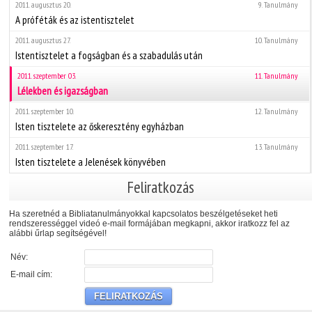
2011. augusztus 20.
9. Tanulmány
A próféták és az istentisztelet
2011. augusztus 27.
10. Tanulmány
Istentisztelet a fogságban és a szabadulás után
2011. szeptember 03.
11. Tanulmány
Lélekben és igazságban
2011. szeptember 10.
12. Tanulmány
Isten tisztelete az őskeresztény egyházban
2011. szeptember 17.
13. Tanulmány
Isten tisztelete a Jelenések könyvében
Feliratkozás
Ha szeretnéd a Bibliatanulmányokkal kapcsolatos beszélgetéseket heti
rendszerességgel videó e-mail formájában megkapni, akkor iratkozz fel az
alábbi űrlap segítségével!
Név:
E-mail cím: