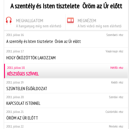
A szentély és Isten tisztelete  Öröm az Úr előtt
MEGHALLGATOM
MEGNÉZEM
A hanganyag még nem elérhető
A heti videó még nem elérhető
2011. július 16.
Szombati rész
A szentély és Isten tisztelete  Öröm az Úr előtt
2011. július 17.
Vasárnapi rész
HOGY ŐKÖZÖTTÖK LAKOZZAM
2011. július 18.
Hétfői rész
KÉSZSÉGES SZÍVVEL
2011. július 19.
Keddi rész
SZÜNTELEN ÉGŐÁLDOZAT
2011. július 20.
Szerdai rész
KAPCSOLAT ISTENNEL
2011. július 21.
Csütörtöki rész
ÖRÖM AZ ÚR ELŐTT
2011. július 22.
Pénteki rész