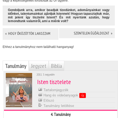
vagy a képességeiket fordították az Úr ügyére.
Gondoljunk arra, amikor beadjuk tizedünket, adományainkat vagy
időnket, talentumainkat ajánljuk Istennek! Hogyan tapasztaltuk már,
mit jelent így tisztelni Istent? És mit nyertünk azután, hogy
lemondtunk valamiről, ami a miénk volt?
SZÜNTELEN ÉGŐÁLDOZAT »
« HOGY ŐKÖZÖTTÖK LAKOZZAM
Ehhez a tanulmányhoz nem található hanganyag!
Tanulmány
Jegyzet
Biblia
2011. 3. negyedév
Isten tisztelete
Tartalomjegyzék
Hang és videóanyagok
Új
Előszó
Tanulmány letöltése
4. Tanulmány