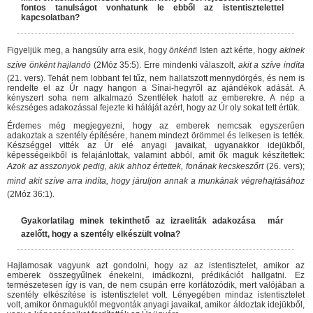
fontos tanulságot vonhatunk le ebből az istentisztelettel
kapcsolatban?
Figyeljük meg, a hangsúly arra esik, hogy
önként
! Isten azt kérte, hogy
akinek
szíve önként hajlandó
(2Móz 35:5). Erre mindenki válaszolt,
akit a szíve indíta
(21. vers). Tehát nem lobbant fel tűz, nem hallatszott mennydörgés, és nem is
rendelte el az Úr nagy hangon a Sínai-hegyről az ajándékok adását. A
kényszert soha nem alkalmazó Szentlélek hatott az emberekre. A nép a
készséges adakozással fejezte ki háláját azért, hogy az Úr oly sokat tett értük.
Érdemes még megjegyezni, hogy az emberek nemcsak egyszerűen
adakoztak a szentély építésére, hanem mindezt örömmel és lelkesen is tették.
Készséggel vitték az Úr elé anyagi javaikat, ugyanakkor idejükből,
képességeikből is felajánlottak, valamint abból, amit ők maguk készítettek:
Azok az asszonyok pedig, akik ahhoz értettek, fonának kecskeszőrt
(26. vers);
mind akit szíve arra indíta, hogy járuljon annak a munkának végrehajtásához
(2Móz 36:1).
Gyakorlatilag minek tekinthető az izraeliták adakozása  már
azelőtt, hogy a szentély elkészült volna?
Hajlamosak vagyunk azt gondolni, hogy az az istentisztelet, amikor az
emberek összegyűlnek énekelni, imádkozni, prédikációt hallgatni. Ez
természetesen így is van, de nem csupán erre korlátozódik, mert valójában a
szentély elkészítése is istentisztelet volt. Lényegében mindaz istentisztelet
volt, amikor önmaguktól megvonták anyagi javaikat, amikor áldoztak idejükből,