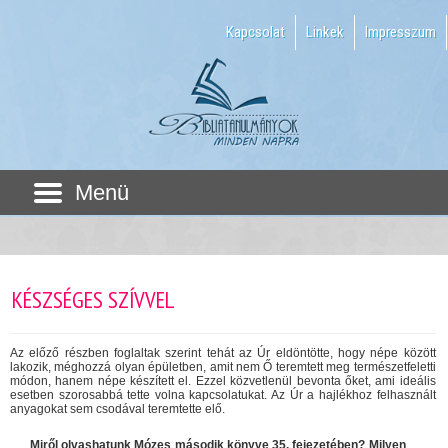
Kapcsolat
Linkek
Impresszum
Menü
KÉSZSÉGES SZÍVVEL
Az előző részben foglaltak szerint tehát az Úr eldöntötte, hogy népe között
lakozik, méghozzá olyan épületben, amit nem Ő teremtett meg természetfeletti
módon, hanem népe készített el. Ezzel közvetlenül bevonta őket, ami ideális
esetben szorosabbá tette volna kapcsolatukat. Az Úr a hajlékhoz felhasznált
anyagokat sem csodával teremtette elő.
Miről olvashatunk Mózes második könyve 35. fejezetében? Milyen