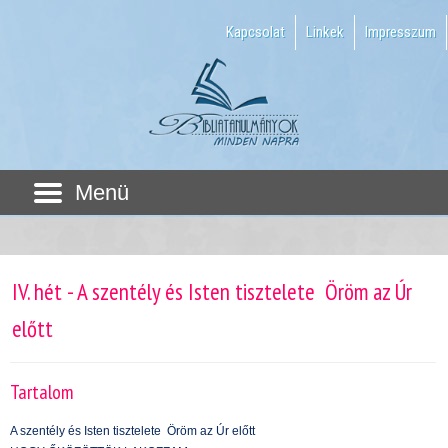
Kapcsolat
Linkek
Impresszum
Menü
IV. hét - A szentély és Isten tisztelete  Öröm az Úr
előtt
Tartalom
A szentély és Isten tisztelete  Öröm az Úr előtt