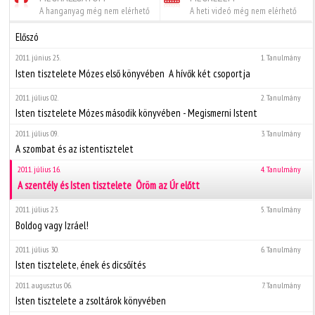
A hanganyag még nem elérhető
A heti videó még nem elérhető
Előszó
2011. június 25.
1. Tanulmány
Isten tisztelete Mózes első könyvében  A hívők két csoportja
2011. július 02.
2. Tanulmány
Isten tisztelete Mózes második könyvében - Megismerni Istent
2011. július 09.
3. Tanulmány
A szombat és az istentisztelet
2011. július 16.
4. Tanulmány
A szentély és Isten tisztelete  Öröm az Úr előtt
2011. július 23.
5. Tanulmány
Boldog vagy Izráel!
2011. július 30.
6. Tanulmány
Isten tisztelete, ének és dicsőítés
2011. augusztus 06.
7. Tanulmány
Isten tisztelete a zsoltárok könyvében