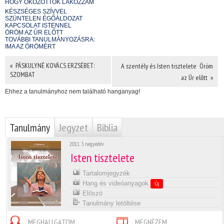
HOGY ŐKÖZÖTTÖK LAKOZZAM
KÉSZSÉGES SZÍVVEL
SZÜNTELEN ÉGŐÁLDOZAT
KAPCSOLAT ISTENNEL
ÖRÖM AZ ÚR ELŐTT
TOVÁBBI TANULMÁNYOZÁSRA:
IMA AZ ÖRÖMÉRT
« PÁSKULYNÉ KOVÁCS ERZSÉBET:
A szentély és Isten tisztelete  Öröm
SZOMBAT
az Úr előtt »
Ehhez a tanulmányhoz nem található hanganyag!
Tanulmány
Jegyzet
Biblia
2011. 3. negyedév
Isten tisztelete
Tartalomjegyzék
Hang és videóanyagok
Új
Előszó
Tanulmány letöltése
MEGHALLGATOM
MEGNÉZEM