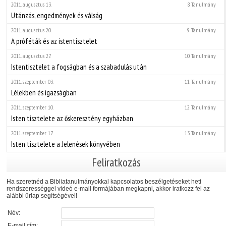
2011. augusztus 13.
8. Tanulmány
Utánzás, engedmények és válság
2011. augusztus 20.
9. Tanulmány
A próféták és az istentisztelet
2011. augusztus 27.
10. Tanulmány
Istentisztelet a fogságban és a szabadulás után
2011. szeptember 03.
11. Tanulmány
Lélekben és igazságban
2011. szeptember 10.
12. Tanulmány
Isten tisztelete az őskeresztény egyházban
2011. szeptember 17.
13. Tanulmány
Isten tisztelete a Jelenések könyvében
Feliratkozás
Ha szeretnéd a Bibliatanulmányokkal kapcsolatos beszélgetéseket heti
rendszerességgel videó e-mail formájában megkapni, akkor iratkozz fel az
alábbi űrlap segítségével!
Név:
E-mail cím: