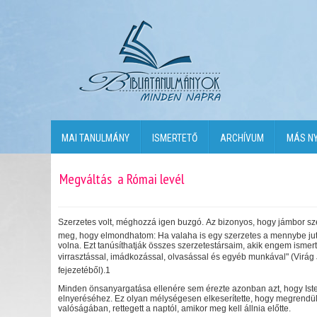
MAI TANULMÁNY
ISMERTETŐ
ARCHÍVUM
MÁS N
Megváltás  a Római levél
Szerzetes volt, méghozzá igen buzgó. Az bizonyos, hogy jámbor sze
meg, hogy elmondhatom: Ha valaha is egy szerzetes a mennybe juth
volna. Ezt tanúsíthatják összes szerzetestársaim, akik engem ismert
virrasztással, imádkozással, olvasással és egyéb munkával" (Virág
fejezetéből).1
Minden önsanyargatása ellenére sem érezte azonban azt, hogy Isten
elnyeréséhez. Ez olyan mélységesen elkeserítette, hogy megrendült t
valóságában, rettegett a naptól, amikor meg kell állnia előtte.