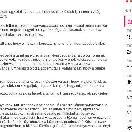
elérh
kadt egy bibliaversen, ami nemcsak az ő életét, hanem a világ
17).
El
az ő tetteire, testének sanyargatására, és nem is saját érdemeire van
bé nem engedett egyetlen olyan teológia ámításának sem, ami az
2010
 hit által nyerhet el a hívő.
Pál
ált arra, hogy elindítsa a keresztény történelem legnagyobb vallási
2010
Zsi
negyedévi tanulmányunk tárgya. Nem csoda (bár a dolog iróniája),
el vette kezdetét, mivel a Biblia e könyvének kulcsszerep jutott a
2010
reszténység minden jelentősebb mozgalma vissza a tiszta
Mi
evangélium teljes teológiáját bemutatja, valamint azt, hogy a bűnbe
2010
Hit
: mégpedig, arra keresünk először választ, hogy mit jelentettek az
rnyezetükben vizsgáljuk, majd azt kutatjuk, hogy mit jelentenek ma.
2010
t volna, csak az Írások által tanított igazságokat az olvasók jelen
A m
ényeknek! Mit üzent nekik az apostol, és miért? Pálnak határozott oka
2010
et szerette volna tisztázni, ám az általa tanított nagy igazságok
A h
 évszázadokon át visszhangoztak, és milliókat tanítottak az
 általi megigazulásra. Ez a világosság, a Római levél fénye űzte el a
2010
ság fedte fel előttük nemcsak a bűnösnek megbocsátó Krisztus nagy
 negyedévben, a hit általi üdvösség témáját tanulmányozva ezt a fényt
Győ