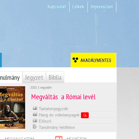
Kapcsolat
Linkek
Impresszum
AKADÁLYMENTES
nulmány
Jegyzet
Biblia
2010. 3. negyedév
Megváltás  a Római levél
Tartalomjegyzék
Hang és videóanyagok
Új
Előszó
Tanulmány letöltése