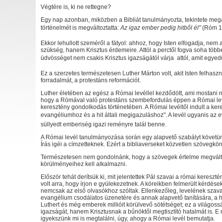
Végtére is, ki ne rettegne?
Egy nap azonban, miközben a Bibliát tanulmányozta, tekintete mega
történelmét is megváltoztatta:
Az igaz ember pedig hitből él"
(Róm 1:
Ekkor lehullott szeméről a fátyol: ahhoz, hogy Isten elfogadja, nem 
szükség, hanem Krisztus érdemeire. Attól a perctől fogva soha töb
üdvösséget nem csakis Krisztus igazságától várja  attól, amit egyedül
Ez a szerzetes természetesen Luther Márton volt, akit Isten felhaszn
forradalmát, a protestáns reformációt.
Luther életében az egész a Római levéllel kezdődött, ami mostani 
hogy a Rómával való protestáns szembefordulás éppen a Római levéll
keresztény gondolkodás történetében. A Római levéltől indult a ke
evangéliumhoz és a hit általi megigazuláshoz". A levél ugyanis az 
süllyedt emberiség igazi reményre talál benne.
A Római levél tanulmányozása során egy alapvető szabályt követünk
Írás igéi a címzetteknek. Ezért a bibliaverseket közvetlen szövegkö
Természetesen nem gondolnánk, hogy a szövegek értelme megváltozot
körülményeihez kell alkalmazni.
Először tehát derítsük ki, mit jelentettek Pál szavai a római kereszt
volt arra, hogy írjon e gyülekezetnek. A köreikben felmerült kérdések
nemcsak az első olvasókhoz szóltak. Ellenkezőleg, levelének szavai
evangélium csodálatos üzenetére és annak alapvető tanítására, a hit
Luthert és még emberek millióit körülvevő sötétséget; ez a világos
igazságát, hanem Krisztusnak a bűnöktől megtisztító hatalmát is. E
igyekszünk mi is megtalálni, úgy, ahogy a Római levél bemutatja.