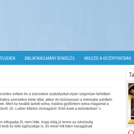
YELVEKEN
BIBLIATANULMÁNY RENDELÉS
MISSZIÓ A KÖZÉPPONTBAN
Ta
rzetes voltam és a szerzetesi szabályokat olyan szigorúan tartottam
atna szerzetesi élete által, akkor én bizonyosan a mennybe jutottam
ek. Mert ha tovább tartott volna, halálra gyötörtem volna magamat a
 Jenő:
Dr. Luther Márton önmagáról
. Első évek a kolostorban" c.
 elfogadja őt; nem hitte, hogy elég jó lenne az üdvösség
esti és lelki egészsége is, és mivel hitt Isten haragjának