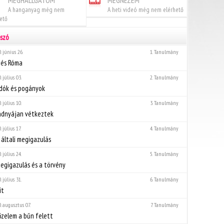
MEGHALLGATOM
MEGNÉZEM
A hanganyag még nem
A heti videó még nem elérhető
ető
őszó
. június 26.
1. Tanulmány
 és Róma
. július 03.
2. Tanulmány
dók és pogányok
. július 10.
3. Tanulmány
ndnyájan vétkeztek
. július 17.
4. Tanulmány
 általi megigazulás
. július 24.
5. Tanulmány
egigazulás és a törvény
. július 31.
6. Tanulmány
it
. augusztus 07.
7. Tanulmány
zelem a bűn felett