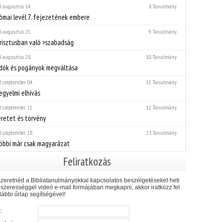
. augusztus 14.
8. Tanulmány
ómai levél 7. fejezetének embere
. augusztus 21.
9. Tanulmány
risztusban való >szabadság
. augusztus 28.
10. Tanulmány
idók és pogányok megváltása
. szeptember 04.
11. Tanulmány
egyelmi elhívás
. szeptember 11.
12. Tanulmány
retet és törvény
. szeptember 18.
13. Tanulmány
öbbi már csak magyarázat
Feliratkozás
zeretnéd a Bibliatanulmányokkal kapcsolatos beszélgetéseket heti
szerességgel videó e-mail formájában megkapni, akkor iratkozz fel
lábbi űrlap segítségével!
: