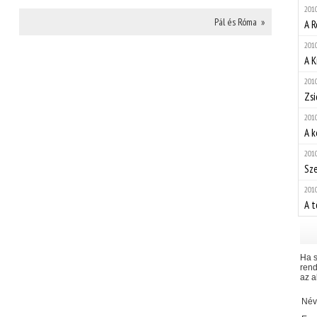
2010
Pál és Róma »
A R
2010
A K
2010
Zs
2010
A k
2010
Sze
2010
A t
Ha s
rend
az a
Név