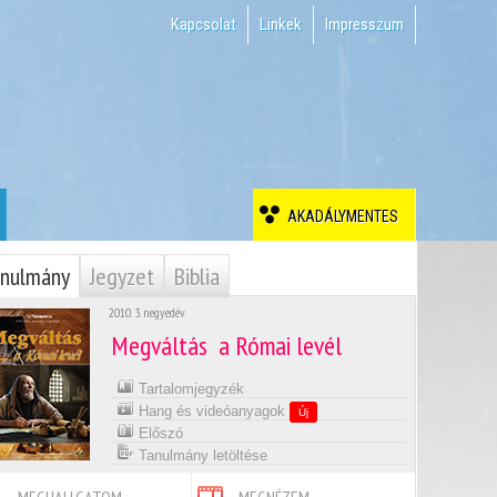
Kapcsolat
Linkek
Impresszum
AKADÁLYMENTES
nulmány
Jegyzet
Biblia
2010. 3. negyedév
Megváltás  a Római levél
Tartalomjegyzék
Hang és videóanyagok
Új
Előszó
Tanulmány letöltése