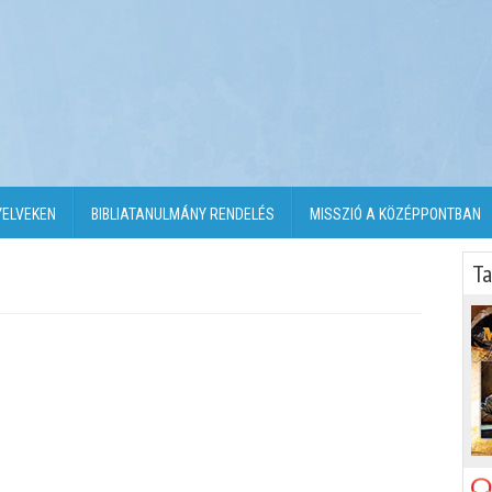
YELVEKEN
BIBLIATANULMÁNY RENDELÉS
MISSZIÓ A KÖZÉPPONTBAN
Ta