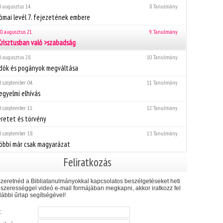
. augusztus 14.
8. Tanulmány
ómai levél 7. fejezetének embere
0. augusztus 21.
9. Tanulmány
Krisztusban való >szabadság
. augusztus 28.
10. Tanulmány
idók és pogányok megváltása
. szeptember 04.
11. Tanulmány
egyelmi elhívás
. szeptember 11.
12. Tanulmány
retet és törvény
. szeptember 18.
13. Tanulmány
öbbi már csak magyarázat
Feliratkozás
zeretnéd a Bibliatanulmányokkal kapcsolatos beszélgetéseket heti
szerességgel videó e-mail formájában megkapni, akkor iratkozz fel
lábbi űrlap segítségével!
: