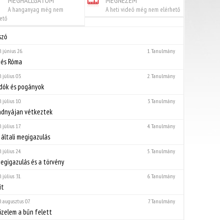
MEGHALLGATOM
MEGNÉZEM
A hanganyag még nem
A heti videó még nem elérhető
ető
szó
. június 26.
1. Tanulmány
 és Róma
. július 03.
2. Tanulmány
dók és pogányok
. július 10.
3. Tanulmány
ndnyájan vétkeztek
. július 17.
4. Tanulmány
 általi megigazulás
. július 24.
5. Tanulmány
egigazulás és a törvény
. július 31.
6. Tanulmány
it
. augusztus 07.
7. Tanulmány
zelem a bűn felett