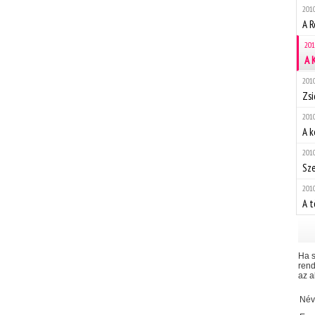
2010
A R
201
A 
2010
Zs
2010
A k
2010
Sze
2010
A t
Ha s
rend
az a
Név