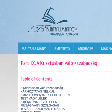
MAI TANULMÁNY
ISMERTETŐ
ARCHÍVUM
MÁS N
Part IX. A Krisztusban való >szabadság
Table of Contents
A Krisztusban való >szabadság
KÁRHOZTATÁS NÉLKÜL
AMI A TÖRVÉNYNEK LEHETETLEN
TEST VAGY LÉLEK
A BENNÜNK LÉVŐ LÉLEK
FIÚSÁG VAGY SZOLGASÁG
TOVÁBBI TANULMÁNYOZÁSRA: