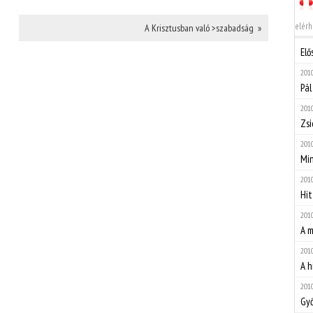
elérh
A Krisztusban való >szabadság »
Elő
2010
Pál
2010
Zsi
2010
Mi
2010
Hit
2010
A m
2010
A h
2010
Győ