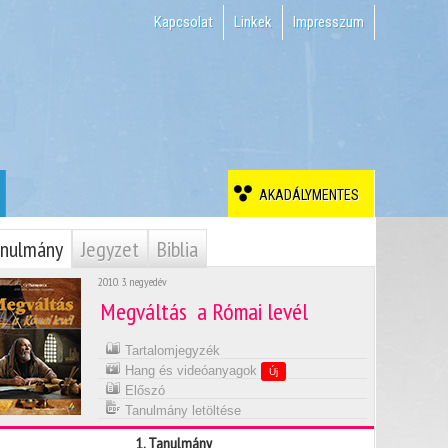
Kapcsolat
Linkek
Impresszum
AKADÁLYMENTES
nulmány
Jegyzet
Biblia
2010. 3. negyedév
Megváltás  a Római levél
Tartalomjegyzék
Hang és videóanyagok
Új
Előszó
Tanulmány letöltése
1. Tanulmány