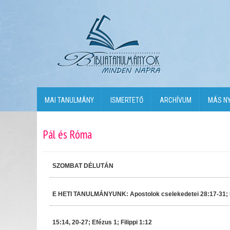
MAI TANULMÁNY
ISMERTETŐ
ARCHÍVUM
MÁS N
Pál és Róma
SZOMBAT DÉLUTÁN
E HETI TANULMÁNYUNK: Apostolok cselekedetei 28:17-31;
15:14, 20-27; Efézus 1; Filippi 1:12