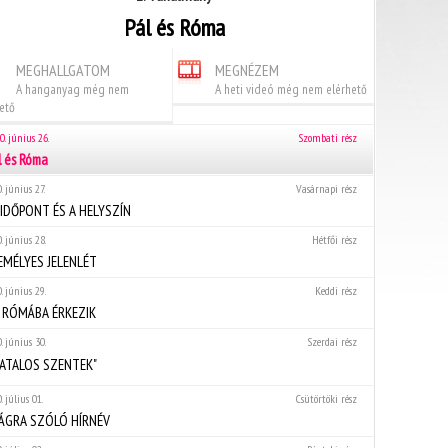
Pál és Róma
MEGHALLGATOM
MEGNÉZEM
A hanganyag még nem
A heti videó még nem elérhető
ető
0. június 26.
Szombati rész
l és Róma
. június 27.
Vasárnapi rész
 IDŐPONT ÉS A HELYSZÍN
. június 28.
Hétfői rész
EMÉLYES JELENLÉT
. június 29.
Keddi rész
L RÓMÁBA ÉRKEZIK
. június 30.
Szerdai rész
IVATALOS SZENTEK"
. július 01.
Csütörtöki rész
LÁGRA SZÓLÓ HÍRNÉV