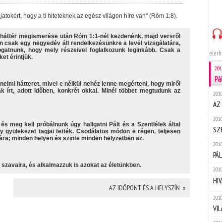
atokért, hogy a ti hiteteknek az egész világon híre van" (Róm 1:8).
i háttér megismerése után Róm 1:1-nél kezdenénk, majd versről
 csak egy negyedév áll rendelkezésünkre a levél vizsgálatára,
ogatnunk, hogy mely részeivel foglalkozunk leginkább. Csak a
elérh
et érintjük.
201
Pá
elmi hátteret, mivel e nélkül nehéz lenne megérteni, hogy miről
 írt, adott időben, konkrét okkal. Minél többet megtudunk az
2010
AZ
2010
s meg kell próbálnunk úgy hallgatni Pált és a Szentlélek által
SZ
ny gyülekezet tagjai tették. Csodálatos módon e régen, teljesen
ára; minden helyen és szinte minden helyzetben az.
2010
PÁ
l szavaira, és alkalmazzuk is azokat az életünkben.
2010
H
AZ IDŐPONT ÉS A HELYSZÍN »
2010
VI