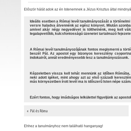
Először hálát adok az én Istenemnek a Jézus Krisztus által mindnyáj
Ideális esetben a Római levél tanulmányozását a történelm
versre haladva átvennénk az egész könyvet. Miután azonban
amivel akár négy negyedévet is tölthetnénk, meg kell vál
legalapvetőbb, kulcsfontosságú üzenetet tartalmazó fejezetek
A Római levél tanulmányozójának fontos megismerni a történ
beszél Pál. Az apostol egy bizonyos keresztény csoportnak
indokairól, annál eredményesebb lesz a tanulmányozásunk.
Képzeletben vissza kell tehát mennünk az időben Rómába, é
neki adott igéket, mint ahogy azt az első századi kereszté
más környezetben írott levél ma is időszerű Isten népe szám
Ezért fontos, hogy imádságos lelkülettel figyeljünk az aposto
« Pál és Róma
Ehhez a tanulmányhoz nem található hanganyag!