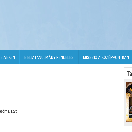
YELVEKEN
BIBLIATANULMÁNY RENDELÉS
MISSZIÓ A KÖZÉPPONTBAN
Ta
 Róma 1:7;