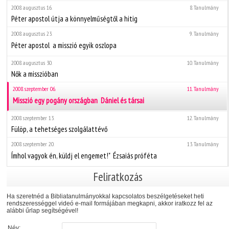
2008. augusztus 16.
8. Tanulmány
Péter apostol útja a könnyelműségtől a hitig
2008. augusztus 23.
9. Tanulmány
Péter apostol  a misszió egyik oszlopa
2008. augusztus 30.
10. Tanulmány
Nők a misszióban
2008. szeptember 06.
11. Tanulmány
Misszió egy pogány országban  Dániel és társai
2008. szeptember 13.
12. Tanulmány
Fülöp, a tehetséges szolgálattévő
2008. szeptember 20.
13. Tanulmány
Ímhol vagyok én, küldj el engemet!"  Ézsaiás próféta
Feliratkozás
Ha szeretnéd a Bibliatanulmányokkal kapcsolatos beszélgetéseket heti
rendszerességgel videó e-mail formájában megkapni, akkor iratkozz fel az
alábbi űrlap segítségével!
Név: