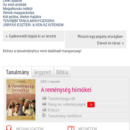
Lelki alapok
Az első próbák
Megalkuvás nélkül
Álmok magyarázója
Két próba, életre-halálra
TOVÁBBI TANULMÁNYOZÁSRA:
JÁRFÁS ESZTER: ILYEN AZ ISTENEM
« Gyökerestől tépjük ki az önzést
Misszió egy pogány országban 
Dániel és társai »
Ehhez a tanulmányhoz nem található hanganyag!
Tanulmány
Jegyzet
Biblia
2008. 3. negyedév
A reménység hírnökei
Tartalomjegyzék
Hang és videóanyagok
Új
Előszó
Tanulmány letöltése
MEGHALLGATOM
MEGNÉZEM