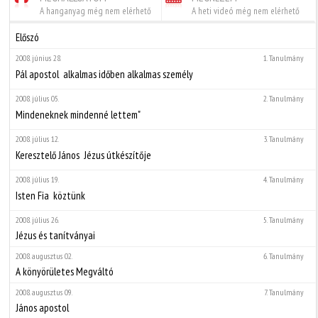
A hanganyag még nem elérhető
A heti videó még nem elérhető
Előszó
2008. június 28.
1. Tanulmány
Pál apostol  alkalmas időben alkalmas személy
2008. július 05.
2. Tanulmány
Mindeneknek mindenné lettem"
2008. július 12.
3. Tanulmány
Keresztelő János  Jézus útkészítője
2008. július 19.
4. Tanulmány
Isten Fia  köztünk
2008. július 26.
5. Tanulmány
Jézus és tanítványai
2008. augusztus 02.
6. Tanulmány
A könyörületes Megváltó
2008. augusztus 09.
7. Tanulmány
János apostol