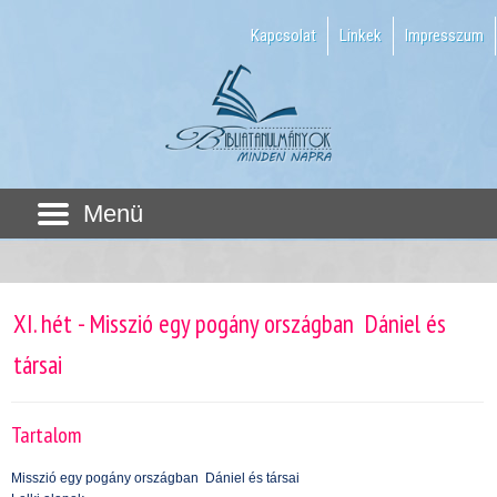
Kapcsolat
Linkek
Impresszum
Menü
XI. hét - Misszió egy pogány országban  Dániel és
társai
Tartalom
Misszió egy pogány országban  Dániel és társai