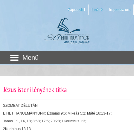
Kapcsolat
Linkek
Impresszum
Menü
Jézus isteni lényének titka
SZOMBAT DÉLUTÁN
E HETI TANULMÁNYUNK: Ézsaiás 9:6; Mikeás 5:2; Máté 16:13-17;
János 1:1, 14, 18; 8:58; 17:5; 20:28; 1Korinthus 1:3;
2Korinthus 13:13