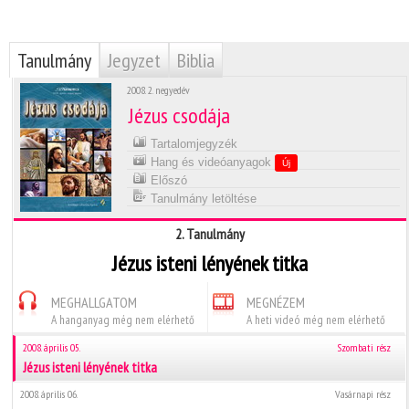
Tanulmány
Jegyzet
Biblia
2008. 2. negyedév
Jézus csodája
Tartalomjegyzék
Hang és videóanyagok
Új
Előszó
Tanulmány letöltése
2. Tanulmány
Jézus isteni lényének titka
MEGHALLGATOM
MEGNÉZEM
A hanganyag még nem elérhető
A heti videó még nem elérhető
2008. április 05.
Szombati rész
Jézus isteni lényének titka
2008. április 06.
Vasárnapi rész