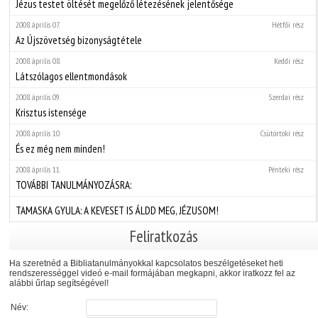
Jézus testet öltését megelőző létezésének jelentősége
2008. április 07.
Hétfői rész
Az Újszövetség bizonyságtétele
2008. április 08.
Keddi rész
Látszólagos ellentmondások
2008. április 09.
Szerdai rész
Krisztus istensége
2008. április 10.
Csütörtöki rész
És ez még nem minden!
2008. április 11.
Pénteki rész
TOVÁBBI TANULMÁNYOZÁSRA:
TAMASKA GYULA: A KEVESET IS ÁLDD MEG, JÉZUSOM!
Feliratkozás
Ha szeretnéd a Bibliatanulmányokkal kapcsolatos beszélgetéseket heti
rendszerességgel videó e-mail formájában megkapni, akkor iratkozz fel az
alábbi űrlap segítségével!
Név: