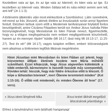
Kezdetben vala az Ige, és az Ige vala az Istennél, és Isten vala az Ige. Ez
kezdetben az Istennél vala. Minden őáltala lett és nála nélkül semmi sem lett,
ami lett" (Jn 1:1-3).
A történelmi áttekintés után most elérkeztünk a Szentíráshoz. Látni szeretnénk,
mit mond az Írás Jézusról, akinek életére az évszázadok során annyi figyelem
fordult. Eközben tartsuk szem előtt a Mesternek tanítványaival folytatott fontos
beszélgetését, amire Cézárea Filippiben került sor. Amikor Jézus hallotta Péter
bizonyságtevését, hogy Messiásnak és Isten Fiának nevezi, figyelmeztette,
hogy ez a világos megfogalmazás nem emberi megfigyelésnek köszönhető,
hanem
az én mennyei Atyám"
küldte (Mt 16:17; lásd még Mt 16:13-17; 11:25-
27).
Test és vér"
(Mt 16:17), vagyis tulajdon erőtlen, emberi bölcsességünk
nem alkalmas a történelem legfőbb titkának megértésére.
Hinni Jézusban mint Messiásban és Isten Fiában azt jelenti, hogy
közvetetten állítjuk: életének kezdete nem Mária méhétől
számítható. Ezzel kifejezzük, hogy Jézus alapvetően különbözik a
többi embertől, bármennyire is hasonlít hozzánk más szempontból.
Röviden tehát: hisszük, hogy már földre érkezése előtt is létezett. Ő
képe a láthatatlan Istennek", mert Őbenne teremtetett minden" (Kol
1:15-16). Ő előbb volt mindennél, és minden Őbenne áll fenn" (17.
vers).
« Jézus isteni lényének titka
Jézus testet öltését megelőző
létezésének jelentősége »
Ehhez a tanulmányhoz nem található hanganyag!