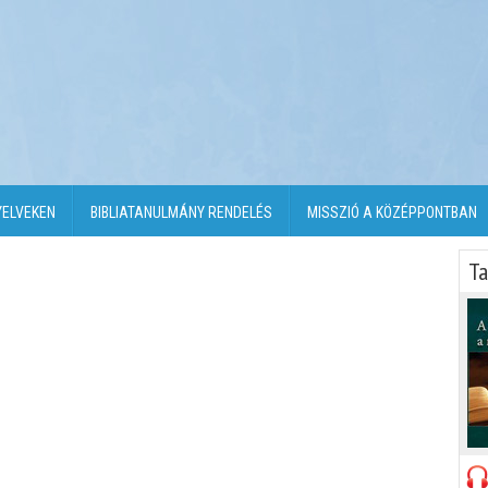
YELVEKEN
BIBLIATANULMÁNY RENDELÉS
MISSZIÓ A KÖZÉPPONTBAN
Ta