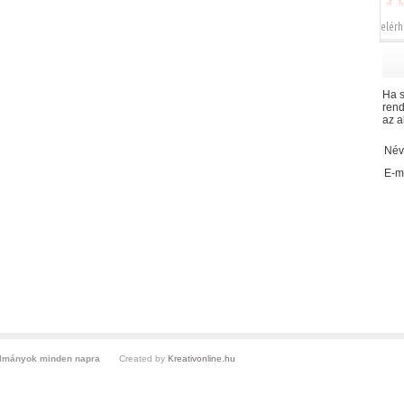
elérh
Ha s
rend
az a
Név
E-ma
ulmányok minden napra
Created by
Kreativonline.hu