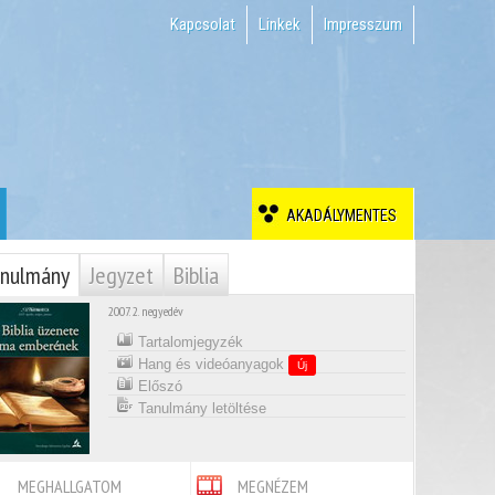
Kapcsolat
Linkek
Impresszum
AKADÁLYMENTES
nulmány
Jegyzet
Biblia
2007. 2. negyedév
Tartalomjegyzék
Hang és videóanyagok
Új
Előszó
Tanulmány letöltése
MEGHALLGATOM
MEGNÉZEM