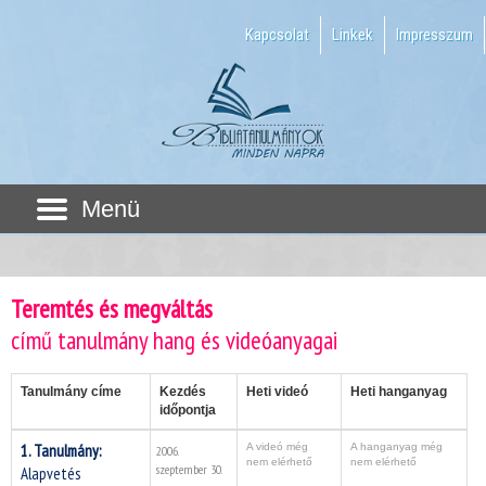
Kapcsolat
Linkek
Impresszum
Menü
Teremtés és megváltás
című tanulmány hang és videóanyagai
Tanulmány címe
Kezdés
Heti videó
Heti hanganyag
időpontja
1. Tanulmány:
A videó még
A hanganyag még
2006.
nem elérhető
nem elérhető
szeptember 30.
Alapvetés