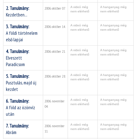
2. Tanulmány:
A videó még
A hanganyag még
2006. október 07.
nem elérhető
nem elérhető
Kezdetben...
3. Tanulmány:
A videó még
A hanganyag még
2006. október 14.
nem elérhető
nem elérhető
A földi történelem
első lapjai
4. Tanulmány:
A videó még
A hanganyag még
2006. október 21.
nem elérhető
nem elérhető
Elveszett
Paradicsom
5. Tanulmány:
A videó még
A hanganyag még
2006. október 28.
nem elérhető
nem elérhető
Pusztulás, majd új
kezdet
6. Tanulmány:
A videó még
A hanganyag még
2006. november
nem elérhető
nem elérhető
04.
A föld az özönvíz
után
7. Tanulmány:
A videó még
A hanganyag még
2006. november
nem elérhető
nem elérhető
11.
Abrám