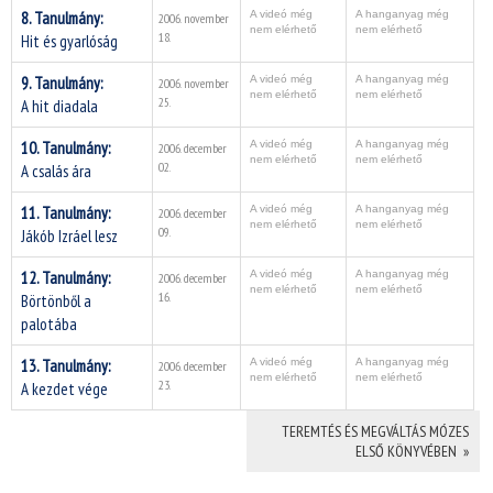
8. Tanulmány:
A videó még
A hanganyag még
2006. november
nem elérhető
nem elérhető
18.
Hit és gyarlóság
9. Tanulmány:
A videó még
A hanganyag még
2006. november
nem elérhető
nem elérhető
25.
A hit diadala
10. Tanulmány:
A videó még
A hanganyag még
2006. december
nem elérhető
nem elérhető
02.
A csalás ára
11. Tanulmány:
A videó még
A hanganyag még
2006. december
nem elérhető
nem elérhető
09.
Jákób Izráel lesz
12. Tanulmány:
A videó még
A hanganyag még
2006. december
nem elérhető
nem elérhető
16.
Börtönből a
palotába
13. Tanulmány:
A videó még
A hanganyag még
2006. december
nem elérhető
nem elérhető
23.
A kezdet vége
TEREMTÉS ÉS MEGVÁLTÁS MÓZES
ELSŐ KÖNYVÉBEN »