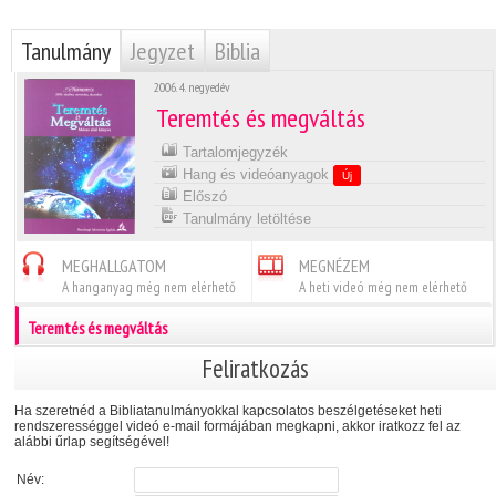
Tanulmány
Jegyzet
Biblia
2006. 4. negyedév
Teremtés és megváltás
Tartalomjegyzék
Hang és videóanyagok
Új
Előszó
Tanulmány letöltése
MEGHALLGATOM
MEGNÉZEM
A hanganyag még nem elérhető
A heti videó még nem elérhető
Teremtés és megváltás
Feliratkozás
Ha szeretnéd a Bibliatanulmányokkal kapcsolatos beszélgetéseket heti
rendszerességgel videó e-mail formájában megkapni, akkor iratkozz fel az
alábbi űrlap segítségével!
Név: