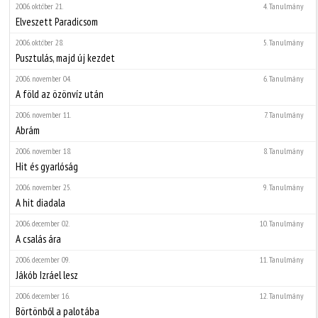
2006. október 21.
4. Tanulmány
Elveszett Paradicsom
2006. október 28.
5. Tanulmány
Pusztulás, majd új kezdet
2006. november 04.
6. Tanulmány
A föld az özönvíz után
2006. november 11.
7. Tanulmány
Abrám
2006. november 18.
8. Tanulmány
Hit és gyarlóság
2006. november 25.
9. Tanulmány
A hit diadala
2006. december 02.
10. Tanulmány
A csalás ára
2006. december 09.
11. Tanulmány
Jákób Izráel lesz
2006. december 16.
12. Tanulmány
Börtönből a palotába