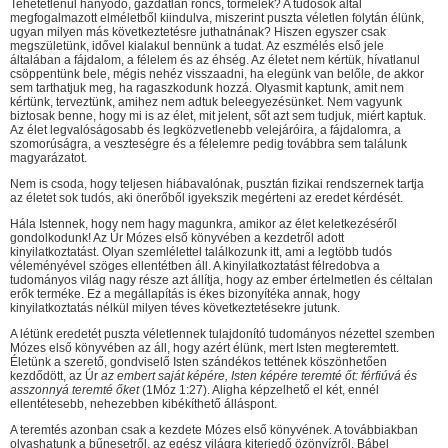
Tehetetlenül hányódó, gazdátlan roncs, törmelék? A tudósok által
megfogalmazott elméletből kiindulva, miszerint puszta véletlen folytán élünk,
ugyan milyen más következtetésre juthatnának? Hiszen egyszer csak
megszületünk, idővel kialakul bennünk a tudat. Az eszmélés első jele
általában a fájdalom, a félelem és az éhség. Az életet nem kértük, hívatlanul
csöppentünk bele, mégis nehéz visszaadni, ha elegünk van belőle, de akkor
sem tarthatjuk meg, ha ragaszkodunk hozzá. Olyasmit kaptunk, amit nem
kértünk, terveztünk, amihez nem adtuk beleegyezésünket. Nem vagyunk
biztosak benne, hogy mi is az élet, mit jelent, sőt azt sem tudjuk, miért kaptuk.
Az élet legvalóságosabb és legközvetlenebb velejáróira, a fájdalomra, a
szomorúságra, a veszteségre és a félelemre pedig továbbra sem találunk
magyarázatot.
Nem is csoda, hogy teljesen hiábavalónak, pusztán fizikai rendszernek tartja
az életet sok tudós, aki önerőből igyekszik megérteni az eredet kérdését.
Hála Istennek, hogy nem hagy magunkra, amikor az élet keletkezéséről
gondolkodunk! Az Úr Mózes első könyvében a kezdetről adott
kinyilatkoztatást. Olyan szemlélettel találkozunk itt, ami a legtöbb tudós
véleményével szöges ellentétben áll. A kinyilatkoztatást félredobva a
tudományos világ nagy része azt állítja, hogy az ember értelmetlen és céltalan
erők terméke. Ez a megállapítás is ékes bizonyítéka annak, hogy
kinyilatkoztatás nélkül milyen téves következtetésekre jutunk.
A létünk eredetét puszta véletlennek tulajdonító tudományos nézettel szemben
Mózes első könyvében az áll, hogy azért élünk, mert Isten megteremtett.
Életünk a szerető, gondviselő Isten szándékos tettének köszönhetően
kezdődött, az Úr
az embert saját képére, Isten képére teremté őt: férfiúvá és
asszonnyá teremté őket
(1Móz 1:27). Aligha képzelhető el két, ennél
ellentétesebb, nehezebben kibékíthető álláspont.
A teremtés azonban csak a kezdete Mózes első könyvének. A továbbiakban
olvashatunk a bűnesetről, az egész világra kiterjedő özönvízről, Bábel