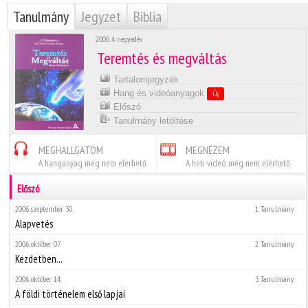
Tanulmány
Jegyzet
Biblia
2006. 4. negyedév
Teremtés és megváltás
Tartalomjegyzék
Hang és videóanyagok
Új
Előszó
Tanulmány letöltése
MEGHALLGATOM
MEGNÉZEM
A hanganyag még nem elérhető
A heti videó még nem elérhető
Előszó
2006. szeptember 30.
1. Tanulmány
Alapvetés
2006. október 07.
2. Tanulmány
Kezdetben...
2006. október 14.
3. Tanulmány
A földi történelem első lapjai