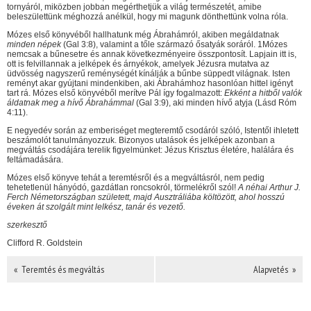
tornyáról, miközben jobban megérthetjük a világ természetét, amibe
beleszülettünk méghozzá anélkül, hogy mi magunk dönthettünk volna róla.
Mózes első könyvéből hallhatunk még Ábrahámról, akiben megáldatnak
minden népek
(Gal 3:8), valamint a tőle származó ősatyák soráról. 1Mózes
nemcsak a bűnesetre és annak következményeire összpontosít. Lapjain itt is,
ott is felvillannak a jelképek és árnyékok, amelyek Jézusra mutatva az
üdvösség nagyszerű reménységét kínálják a bűnbe süppedt világnak. Isten
reményt akar gyújtani mindenkiben, aki Ábrahámhoz hasonlóan hittel igényt
tart rá. Mózes első könyvéből merítve Pál így fogalmazott:
Ekként a hitből valók
áldatnak meg a hívő Ábrahámmal
(Gal 3:9), aki minden hívő atyja (Lásd Róm
4:11).
E negyedév során az emberiséget megteremtő csodáról szóló, Istentől ihletett
beszámolót tanulmányozzuk. Bizonyos utalások és jelképek azonban a
megváltás csodájára terelik figyelmünket: Jézus Krisztus életére, halálára és
feltámadására.
Mózes első könyve tehát a teremtésről és a megváltásról, nem pedig
tehetetlenül hányódó, gazdátlan roncsokról, törmelékről szól!
A néhai Arthur J.
Ferch Németországban született, majd Ausztráliába költözött, ahol hosszú
éveken át szolgált mint lelkész, tanár és vezető.
szerkesztő
Clifford R. Goldstein
« Teremtés és megváltás
Alapvetés »