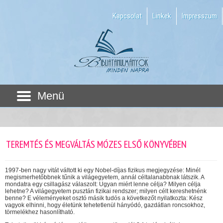
Kapcsolat
Linkek
Impresszum
Menü
TEREMTÉS ÉS MEGVÁLTÁS MÓZES ELSŐ KÖNYVÉBEN
1997-ben nagy vitát váltott ki egy Nobel-díjas fizikus megjegyzése: Minél
megismerhetőbbnek tűnik a világegyetem, annál céltalanabbnak látszik. A
mondatra egy csillagász válaszolt: Ugyan miért lenne célja? Milyen célja
lehetne? A világegyetem pusztán fizikai rendszer; milyen célt kereshetnénk
benne? E véleményeket osztó másik tudós a következőt nyilatkozta: Kész
vagyok elhinni, hogy életünk tehetetlenül hányódó, gazdátlan roncsokhoz,
törmelékhez hasonlítható.