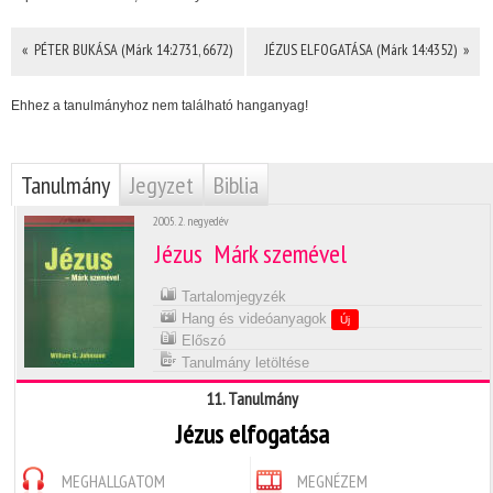
« PÉTER BUKÁSA (Márk 14:2731, 6672)
JÉZUS ELFOGATÁSA (Márk 14:4352) »
Ehhez a tanulmányhoz nem található hanganyag!
Tanulmány
Jegyzet
Biblia
2005. 2. negyedév
Jézus  Márk szemével
Tartalomjegyzék
Hang és videóanyagok
Új
Előszó
Tanulmány letöltése
11. Tanulmány
Jézus elfogatása
MEGHALLGATOM
MEGNÉZEM