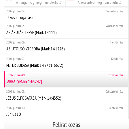
A hanganyag még nem elérhető
A heti videó még nem elérhető
2005. június 04.
Szombati rész
Jézus elfogatása
2005. június 05.
Vasárnapi rész
AZ ÁRULÁS TERVE (Márk 14:111)
2005. június 06.
Hétfői rész
AZ UTOLSÓ VACSORA (Márk 14:1226)
2005. június 07.
Keddi rész
PÉTER BUKÁSA (Márk 14:2731, 6672)
2005. június 08.
Szerdai rész
ABBA!" (Márk 14:3242)
2005. június 09.
Csütörtöki rész
JÉZUS ELFOGATÁSA (Márk 14:4352)
2005. június 10.
Pénteki rész
Június 10.
Feliratkozás