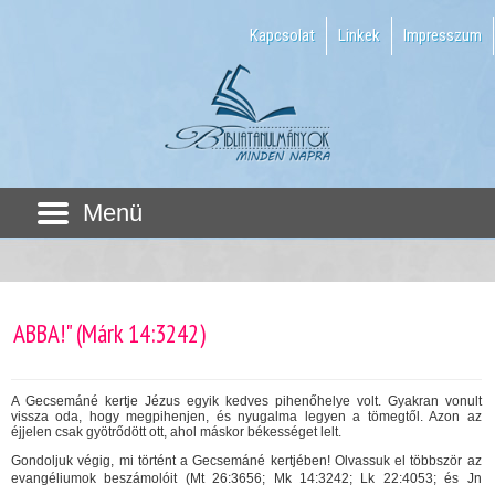
Kapcsolat
Linkek
Impresszum
Menü
ABBA!" (Márk 14:3242)
A Gecsemáné kertje Jézus egyik kedves pihenőhelye volt. Gyakran vonult
vissza oda, hogy megpihenjen, és nyugalma legyen a tömegtől. Azon az
éjjelen csak gyötrődött ott, ahol máskor békességet lelt.
Gondoljuk végig, mi történt a Gecsemáné kertjében! Olvassuk el többször az
evangéliumok beszámolóit (Mt 26:3656; Mk 14:3242; Lk 22:4053; és Jn